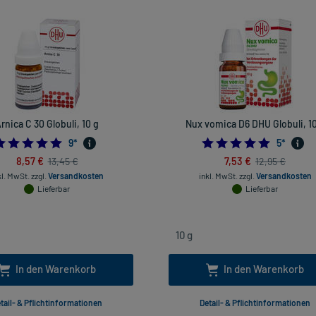
rnica C 30 Globuli, 10 g
Nux vomica D6 DHU Globuli, 10
4.888888888888889
5.0
9
*
5
*
8,57 €
7,53 €
13,45 €
12,95 €
kl. MwSt.
zzgl.
Versandkosten
inkl. MwSt.
zzgl.
Versandkosten
Lieferbar
Lieferbar
In den Warenkorb
In den Warenkorb
tail- & Pflichtinformationen
Detail- & Pflichtinformationen