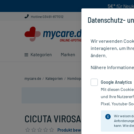
5€*
für Neuk
Hotline 03491-877012
Datenschutz- un
Wir verwenden Cooki
interagieren, um Ihr
Kategorien
Marken
Ratgeber
E-Rezept ei
ändern.
Nähere Information
mycare.de
/
Kategorien
/
Homöopathie
/
Einzelmittel
/
CICUTA VIR
Google Analytics
Mit diesen Cookie
und Ihre Nutzerer
Pixel, Youtube-Soc
CICUTA VIROSA D30, 10 g
Wir weisen d
Anforderunge
kann. Wie die
Produkt bewerten & PlusHerzen sichern