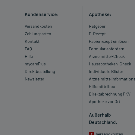
Kundenservice:
Apotheke:
Versandkosten
Ratgeber
Zahlungsarten
E-Rezept
Kontakt
Papierrezept einlösen
FAQ
Formular anfordern
Hilfe
Arzneimittel-Check
mycarePlus
Hausapotheken-Check
Direktbestellung
Individuelle Blister
Newsletter
Arzneimittelinformation
Hilfsmittelbox
Direktabrechnung PKV
Apotheke vor Ort
Außerhalb
Deutschland:
Versandkosten