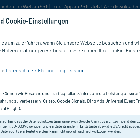
unden: Im Web ab 55€ | In der App ab 35€. Jetzt App downloade
d Cookie-Einstellungen
es um zu erfahren, wann Sie unsere Webseite besuchen und wie
e Nutzererfahrung zu verbessern. Sie können Ihre Cookie-Einste
nlösen
Rezeptur
Aktion %
en:
Datenschutzerklärung
Impressum
OSA D30
s können wir Besuche und Trafficquellen zählen, um die Leistung unsere
Nur für kurze Zeit:
Gratis-Versand* ab 19€ Mindestbestellwert!
fahrung zu verbessern (Criteo, Google Signals, Bing Ads Universal Event 
ial Plugin).
DHU - Einzelmittel
arauf hin, dass die Datenschutzbestimmungen von
Google Analytics
nicht zwingend den E
n gem. EU-DSGVO genügen und ein Datentransfer in Drittstaaten bzw. die USA nicht ausg
 Daten dort verarbeitet werden, kann nicht geprüft und nachvollzogen werden.
Homöopathisches Arzneimittel.