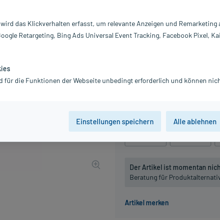
Darreichung:
Gl
Inhalt:
10
 wird das Klickverhalten erfasst, um relevante Anzeigen und Remarketing
PZN:
0
Google Retargeting, Bing Ads Universal Event Tracking, Facebook Pixel, Ka
Hersteller:
DH
12,38 €
UVP
14,45 €
124
P
kies
inkl. MwSt.
zzgl.
Versandkosten
d für die Funktionen der Webseite unbedingt erforderlich und können nich
Grundpreis: 1.238,00 € / kg
Packungseinheit
Einstellungen speichern
Alle ablehnen
10 g
, D4
10 g
, D6
Der Artikel ist momentan nicht
Beratung für Produktalternat