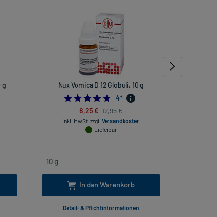
 g
Nux Vomica D 12 Globuli, 10 g
Rhus toxi
rheuma
4.75
4
*
8,25 €
12,95 €
inkl. MwSt.
zzgl.
Versandkosten
Lieferbar
inkl
In den Warenkorb
Detail- & Pflichtinformationen
Deta