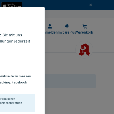
n
E-Rezept App
Anmelden
mycarePlus
Warenkorb
 Sie mit uns
llungen jederzeit
r Webseite zu messen
Tracking, Facebook
uropäischen
eschlossen werden