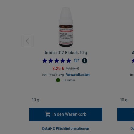
Arnica D12 Globuli, 10 g
A
5.0
12
*
8,25 €
12,95 €
inkl. MwSt.
zzgl.
Versandkosten
in
Lieferbar
In den Warenkorb
Detail- & Pflichtinformationen
De