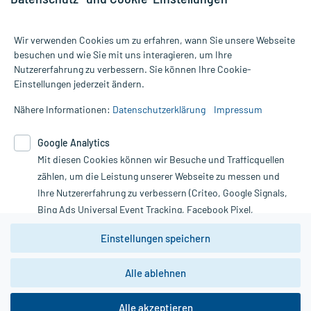
Wir verwenden Cookies um zu erfahren, wann Sie unsere Webseite
besuchen und wie Sie mit uns interagieren, um Ihre
Nutzererfahrung zu verbessern. Sie können Ihre Cookie-
Alle Preise gelten inkl. MwSt., ggf. zzgl. Versandkosten
Einstellungen jederzeit ändern.
Informationen auf dieser Website werden ausschließlich für
informative Zwecke zur Verfügung gestellt. Sie ersetzen keinesfalls
Nähere Informationen:
Datenschutzerklärung
Impressum
die Untersuchung und Behandlung durch einen Arzt. Bitte
beachten Sie, dass hierdurch weder Diagnosen gestellt noch
Google Analytics
Therapien eingeleitet werden können. | Diese Webseite benutzt
Mit diesen Cookies können wir Besuche und Trafficquellen
Google Analytics. Lesen Sie bitte dazu die wichtigen Hinweise in
unserer Datenschutzerklärung. Für den Widerruf einer Bestellung
zählen, um die Leistung unserer Webseite zu messen und
nutzen Sie das Formular:
Ihre Nutzererfahrung zu verbessern (Criteo, Google Signals,
Bing Ads Universal Event Tracking, Facebook Pixel,
Vertrag widerrufen
Youtube-Social Plugin).
Einstellungen speichern
Wir weisen darauf hin, dass die
Datenschutzbestimmungen von
Google Analytics
nicht
Alle ablehnen
*Hinweise zu unseren Aktionen und Bewertungen
zwingend den Europäischen Anforderungen gem. EU-
DSGVO genügen und ein Datentransfer in Drittstaaten bzw.
die USA nicht ausgeschlossen werden kann. Wie die
Alle akzeptieren
Daten dort verarbeitet werden, kann nicht geprüft und