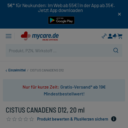
5€*
für Neukunden: Im Web ab 55€ | In der App ab 35€.
Jetzt App downloaden
Einzelmittel
/
CISTUS CANADENS D12
Nur für kurze Zeit:
Gratis-Versand* ab 19€
Mindestbestellwert!
CISTUS CANADENS D12, 20 ml
Produkt bewerten & PlusHerzen sichern