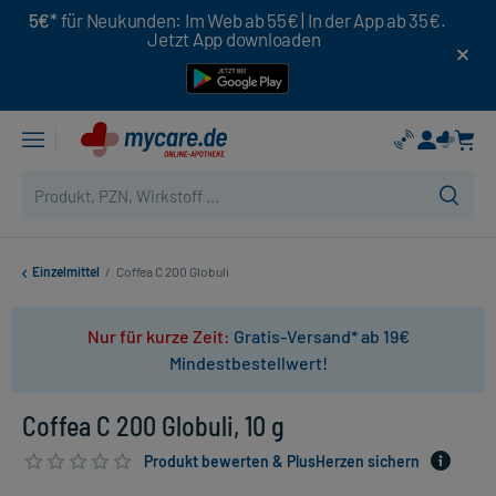
5€*
für Neukunden: Im Web ab 55€ | In der App ab 35€.
Jetzt App downloaden
Einzelmittel
/
Coffea C 200 Globuli
Nur für kurze Zeit:
Gratis-Versand* ab 19€
Mindestbestellwert!
Coffea C 200 Globuli, 10 g
Produkt bewerten & PlusHerzen sichern