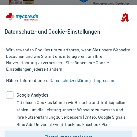
Datenschutz- und Cookie-Einstellungen
Wir verwenden Cookies um zu erfahren, wann Sie unsere Webseite
besuchen und wie Sie mit uns interagieren, um Ihre
Nutzererfahrung zu verbessern. Sie können Ihre Cookie-
Alle Preise gelten inkl. MwSt., ggf. zzgl. Versandkosten
Einstellungen jederzeit ändern.
Informationen auf dieser Website werden ausschließlich für
informative Zwecke zur Verfügung gestellt. Sie ersetzen keinesfalls
Nähere Informationen:
Datenschutzerklärung
Impressum
die Untersuchung und Behandlung durch einen Arzt. Bitte
beachten Sie, dass hierdurch weder Diagnosen gestellt noch
Google Analytics
Therapien eingeleitet werden können. | Diese Webseite benutzt
Mit diesen Cookies können wir Besuche und Trafficquellen
Google Analytics. Lesen Sie bitte dazu die wichtigen Hinweise in
unserer Datenschutzerklärung. Für den Widerruf einer Bestellung
zählen, um die Leistung unserer Webseite zu messen und
nutzen Sie das Formular:
Ihre Nutzererfahrung zu verbessern (Criteo, Google Signals,
Bing Ads Universal Event Tracking, Facebook Pixel,
Vertrag widerrufen
Youtube-Social Plugin).