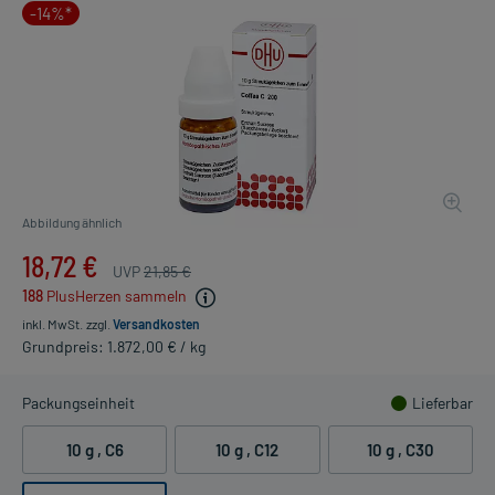
-14%*
Abbildung ähnlich
18,72 €
UVP
21,85 €
188
PlusHerzen sammeln
inkl. MwSt.
zzgl.
Versandkosten
Grundpreis: 1.872,00 € / kg
Packungseinheit
Lieferbar
10 g
, C6
10 g
, C12
10 g
, C30