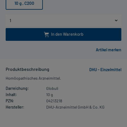
10 g
, C200
In den Warenkorb
Produktbeschreibung
DHU - Einzelmittel
Homöopathisches Arzneimittel.
Darreichung:
Globuli
Inhalt:
10 g
PZN:
04213218
Hersteller:
DHU-Arzneimittel GmbH & Co. KG