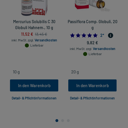
Mercurius Solubilis C 30
Passiflora Comp. Globuli, 20
Globuli Hahnem., 10 g
g
11,52 €
13,45 €
5.0
2
*
inkl. MwSt.
zzgl.
Versandkosten
9,82 €
Lieferbar
inkl. MwSt.
zzgl.
Versandkosten
Lieferbar
In den Warenkorb
In den Warenkorb
Detail- & Pflichtinformationen
Detail- & Pflichtinformationen