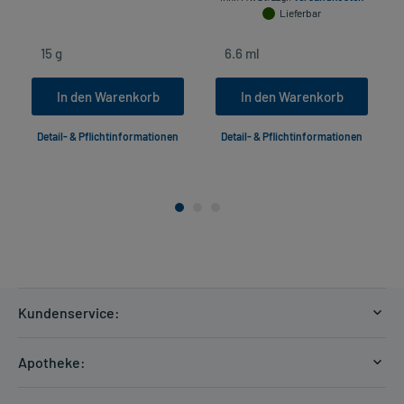
Lieferbar
In den Warenkorb
In den Warenkorb
Detail- & Pflichtinformationen
Detail- & Pflichtinformationen
Kundenservice:
Versandkosten
Apotheke:
Zahlungsarten
Ratgeber
Kontakt