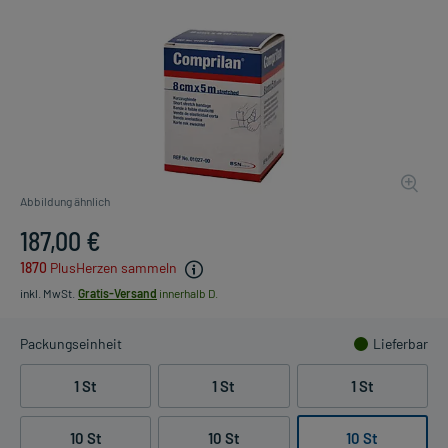
Abbildung ähnlich
187,00 €
1870
PlusHerzen sammeln
inkl. MwSt.
Gratis-Versand
innerhalb D.
Packungseinheit
Lieferbar
1 St
1 St
1 St
10 St
10 St
10 St