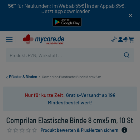
5€*
für Neukunden: Im Web ab 55€ | In der App ab 35€.
Jetzt App downloaden
Pflaster & Binden
/
Comprilan Elastische Binde 8 cmx5 m
Nur für kurze Zeit:
Gratis-Versand* ab 19€
Mindestbestellwert!
Comprilan Elastische Binde 8 cmx5 m, 10 St
Produkt bewerten & PlusHerzen sichern