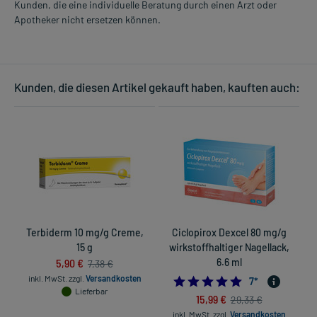
Kunden, die eine individuelle Beratung durch einen Arzt oder
Apotheker nicht ersetzen können.
Kunden, die diesen Artikel gekauft haben, kauften auch:
Terbiderm 10 mg/g Creme,
Ciclopirox Dexcel 80 mg/g
15 g
wirkstoffhaltiger Nagellack,
5,90 €
6.6 ml
7,38 €
inkl. MwSt.
zzgl.
Versandkosten
4.8571428571428
7
*
Lieferbar
15,99 €
29,33 €
inkl. MwSt.
zzgl.
Versandkosten