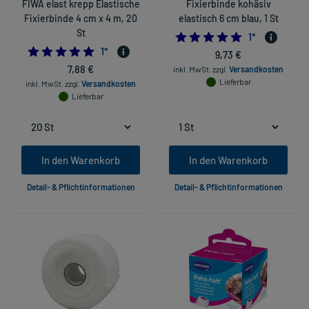
FIWA elast krepp Elastische
Fixierbinde kohäsiv
Fixierbinde 4 cm x 4 m, 20
elastisch 6 cm blau, 1 St
St
5.0
1
*
5.0
1
*
9,73 €
7,88 €
inkl. MwSt.
zzgl.
Versandkosten
Lieferbar
inkl. MwSt.
zzgl.
Versandkosten
Lieferbar
In den Warenkorb
In den Warenkorb
Detail- & Pflichtinformationen
Detail- & Pflichtinformationen