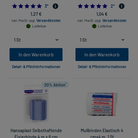
5.0
5.0
3
*
2
*
1,27 €
1,04 €
inkl. MwSt.
zzgl.
Versandkosten
inkl. MwSt.
zzgl.
Versandkosten
Lieferbar
Lieferbar
In den Warenkorb
In den Warenkorb
Detail- & Pflichtinformationen
Detail- & Pflichtinformationen
Hansaplast Selbsthaftende
Mullbinden Elastisch 4
Fixierbinde 4 m x 6 cm
cmx4 m, 1 St