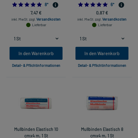
5.0
5.0
8
*
6
*
7,47 €
0,87 €
inkl. MwSt.
zzgl.
Versandkosten
inkl. MwSt.
zzgl.
Versandkosten
Lieferbar
Lieferbar
In den Warenkorb
In den Warenkorb
Detail- & Pflichtinformationen
Detail- & Pflichtinformationen
Mullbinden Elastisch 10
Mullbinden Elastisch 8
cmx4 m, 1 St
cmx4 m, 1 St