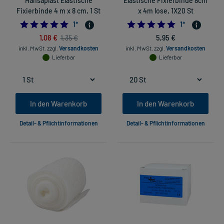
Hansaplast Elastische
Elastische Fixierbinde 8cm
Fixierbinde 4 m x 8 cm, 1 St
x 4m lose, 1X20 St
5.0
5.0
1
*
1
*
1,08 €
5,95 €
1,35 €
inkl. MwSt.
zzgl.
Versandkosten
inkl. MwSt.
zzgl.
Versandkosten
Lieferbar
Lieferbar
In den Warenkorb
In den Warenkorb
Detail- & Pflichtinformationen
Detail- & Pflichtinformationen