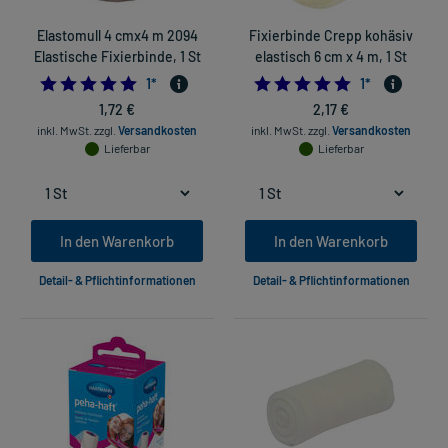
Elastomull 4 cmx4 m 2094
Fixierbinde Crepp kohäsiv
Elastische Fixierbinde, 1 St
elastisch 6 cm x 4 m, 1 St
5.0
5.0
1
*
1
*
1,72 €
2,17 €
inkl. MwSt.
zzgl.
Versandkosten
inkl. MwSt.
zzgl.
Versandkosten
Lieferbar
Lieferbar
In den Warenkorb
In den Warenkorb
Detail- & Pflichtinformationen
Detail- & Pflichtinformationen