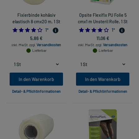
Fixierbinde kohäsiv
Opsite Flexifix PU Folie 5
elastisch 8 cmx20 m, 1 St
cmx1 m Unsteril Rolle, 1 St
4.0
4.0
1
*
1
*
5,86 €
11,06 €
inkl. MwSt.
zzgl.
Versandkosten
inkl. MwSt.
zzgl.
Versandkosten
Lieferbar
Lieferbar
In den Warenkorb
In den Warenkorb
Detail- & Pflichtinformationen
Detail- & Pflichtinformationen