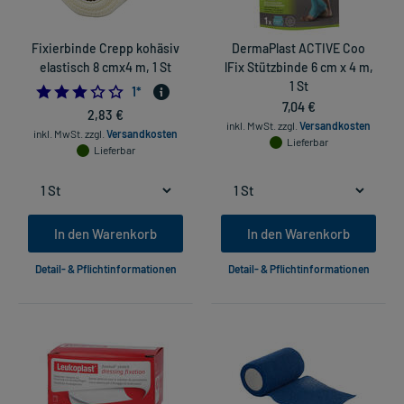
Fixierbinde Crepp kohäsiv
DermaPlast ACTIVE Coo
elastisch 8 cmx4 m, 1 St
lFix Stützbinde 6 cm x 4 m,
1 St
3.0
1
*
7,04 €
2,83 €
inkl. MwSt.
zzgl.
Versandkosten
inkl. MwSt.
zzgl.
Versandkosten
Lieferbar
Lieferbar
In den Warenkorb
In den Warenkorb
Detail- & Pflichtinformationen
Detail- & Pflichtinformationen