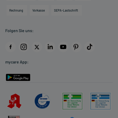
Hilfsmittelbox
Engagement
Direktabrechnung PKV
Rechnung
Vorkasse
SEPA-Lastschrift
Partner
Apotheke vor Ort
Kundenbewertungen
Folgen Sie uns:
AGB
Impressum
Datenschutz
Cookie-Einstellungen
mycare App:
Rückgabe/Widerruf
Barrierefreiheitserklärung