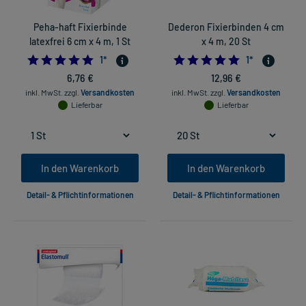
Peha-haft Fixierbinde
Dederon Fixierbinden 4 cm
latexfrei 6 cm x 4 m, 1 St
x 4 m, 20 St
5.0
5.0
1
*
1
*
6,76 €
12,96 €
inkl. MwSt.
zzgl.
Versandkosten
inkl. MwSt.
zzgl.
Versandkosten
Lieferbar
Lieferbar
In den Warenkorb
In den Warenkorb
Detail- & Pflichtinformationen
Detail- & Pflichtinformationen