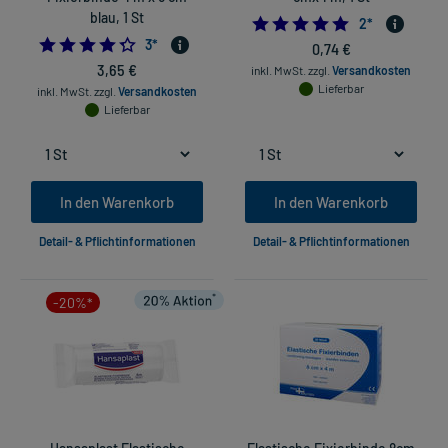
blau, 1 St
5.0
2
*
4.333333333333333
3
*
0,74 €
3,65 €
inkl. MwSt.
zzgl.
Versandkosten
Lieferbar
inkl. MwSt.
zzgl.
Versandkosten
Lieferbar
In den Warenkorb
In den Warenkorb
Detail- & Pflichtinformationen
Detail- & Pflichtinformationen
-20%*