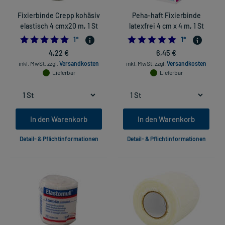
Fixierbinde Crepp kohäsiv
Peha-haft Fixierbinde
elastisch 4 cmx20 m, 1 St
latexfrei 4 cm x 4 m, 1 St
5.0
5.0
1
*
1
*
4,22 €
6,45 €
inkl. MwSt.
zzgl.
Versandkosten
inkl. MwSt.
zzgl.
Versandkosten
Lieferbar
Lieferbar
In den Warenkorb
In den Warenkorb
Detail- & Pflichtinformationen
Detail- & Pflichtinformationen