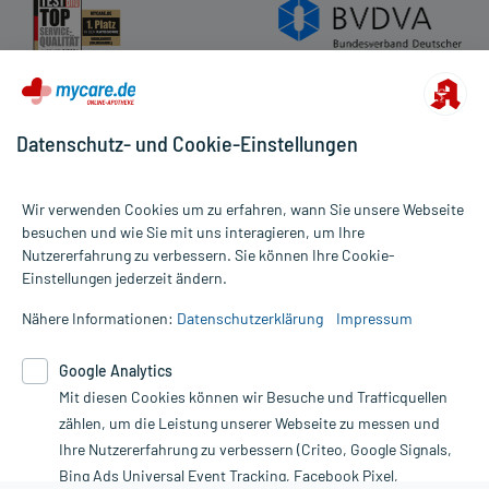
Datenschutz- und Cookie-Einstellungen
Wir verwenden Cookies um zu erfahren, wann Sie unsere Webseite
besuchen und wie Sie mit uns interagieren, um Ihre
Nutzererfahrung zu verbessern. Sie können Ihre Cookie-
Alle Preise gelten inkl. MwSt., ggf. zzgl. Versandkosten
Einstellungen jederzeit ändern.
Informationen auf dieser Website werden ausschließlich für
informative Zwecke zur Verfügung gestellt. Sie ersetzen keinesfalls
Nähere Informationen:
Datenschutzerklärung
Impressum
die Untersuchung und Behandlung durch einen Arzt. Bitte
beachten Sie, dass hierdurch weder Diagnosen gestellt noch
Google Analytics
Therapien eingeleitet werden können. | Diese Webseite benutzt
Mit diesen Cookies können wir Besuche und Trafficquellen
Google Analytics. Lesen Sie bitte dazu die wichtigen Hinweise in
unserer Datenschutzerklärung. Für den Widerruf einer Bestellung
zählen, um die Leistung unserer Webseite zu messen und
nutzen Sie das Formular:
Ihre Nutzererfahrung zu verbessern (Criteo, Google Signals,
Bing Ads Universal Event Tracking, Facebook Pixel,