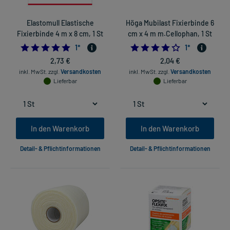
Elastomull Elastische
Höga Mubilast Fixierbinde 6
Fixierbinde 4 m x 8 cm, 1 St
cm x 4 m m.Cellophan, 1 St
5.0
4.0
1
*
1
*
2,73 €
2,04 €
inkl. MwSt.
zzgl.
Versandkosten
inkl. MwSt.
zzgl.
Versandkosten
Lieferbar
Lieferbar
In den Warenkorb
In den Warenkorb
Detail- & Pflichtinformationen
Detail- & Pflichtinformationen