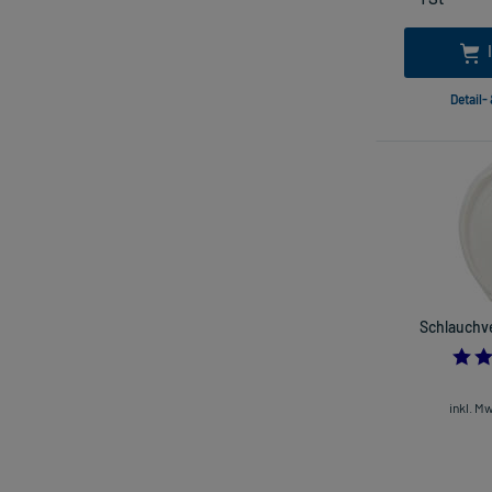
Detail-
Schlauchver
inkl. M