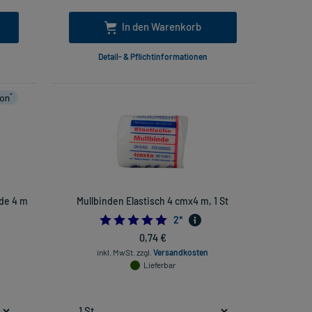
In den Warenkorb
Detail- & Pflichtinformationen
nde 4 m
Mullbinden Elastisch 4 cmx4 m, 1 St
5.0
2
*
33333333
0,74 €
inkl. MwSt.
zzgl.
Versandkosten
Lieferbar