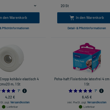
In den Warenkorb
In den Warenkorb
 & Pflichtinformationen
Detail- & Pflichtinformationen
Crepp kohäsiv elastisch 4
Peha-haft Fixierbinde latexfrei 4 cm
cmx20 m, 1 St
1 St
5.0
5.0
1
*
1
*
4,22 €
6,45 €
wSt.
zzgl.
Versandkosten
inkl. MwSt.
zzgl.
Versandkosten
Lieferbar
Lieferbar