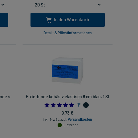
In den Warenkorb
Detail- & Pflichtinformationen
inde 4
Fixierbinde kohäsiv elastisch 6 cm blau, 1 St
5.0
1
*
9,73 €
inkl. MwSt.
zzgl.
Versandkosten
Lieferbar