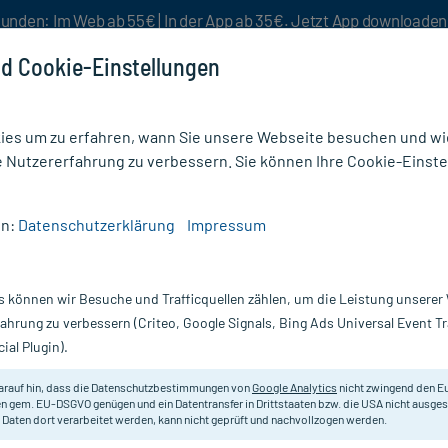
unden: Im Web ab 55€ | In der App ab 35€. Jetzt App downloade
d Cookie-Einstellungen
es um zu erfahren, wann Sie unsere Webseite besuchen und wie
e Nutzererfahrung zu verbessern. Sie können Ihre Cookie-Einste
nlösen
Rezeptur
Aktion %
en:
Datenschutzerklärung
Impressum
n (480)
s können wir Besuche und Trafficquellen zählen, um die Leistung unsere
fahrung zu verbessern (Criteo, Google Signals, Bing Ads Universal Event 
ial Plugin).
n eine blutende Wunde sowohl gestoppt als auch abgedeckt we
rletzungen
überdeckt und somit vor Verschmutzung geschützt we
arauf hin, dass die Datenschutzbestimmungen von
Google Analytics
nicht zwingend den E
erschieden Binden in den unterschiedlichsten Längen, Farben un
n gem. EU-DSGVO genügen und ein Datentransfer in Drittstaaten bzw. die USA nicht ausg
 Daten dort verarbeitet werden, kann nicht geprüft und nachvollzogen werden.