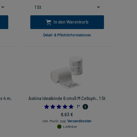
In den Warenkorb
Detail- & Pflichtinformationen
 x 4 m,
Askina Idealbinde 6 cmx5 M Celloph., 1 St
5.0
1
*
8,63 €
inkl. MwSt.
zzgl.
Versandkosten
Lieferbar