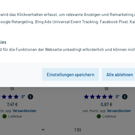
Darreichung
 wird das Klickverhalten erfasst, um relevante Anzeigen und Remarketing
vanz absteigend
Produkte pro Seite:
24
Google Retargeting, Bing Ads Universal Event Tracking, Facebook Pixel, Ka
kies
d für die Funktionen der Webseite unbedingt erforderlich und können nich
Einstellungen speichern
Alle ablehnen
äsiv elastisch 10 cmx20 m, 1
Ypsiflex Elastische Mullbinde 6 cm x 
St
St
5.0
5.0
8
*
6
*
7,47 €
0,87 €
wSt.
zzgl.
Versandkosten
inkl. MwSt.
zzgl.
Versandkosten
Lieferbar
Lieferbar