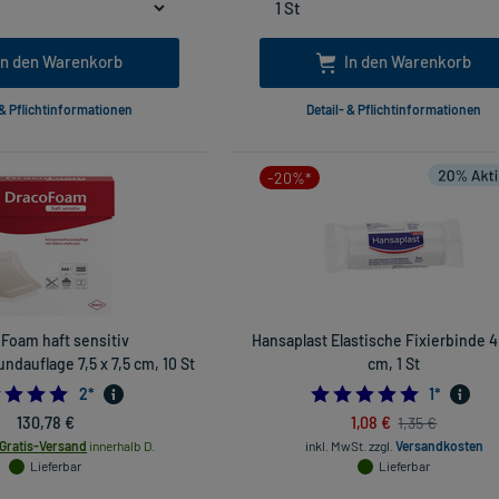
In den Warenkorb
In den Warenkorb
 & Pflichtinformationen
Detail- & Pflichtinformationen
-20%*
Foam haft sensitiv
Hansaplast Elastische Fixierbinde 4
dauflage 7,5 x 7,5 cm, 10 St
cm, 1 St
5.0
5.0
2
*
1
*
130,78 €
1,08 €
1,35 €
Gratis-Versand
innerhalb D.
inkl. MwSt.
zzgl.
Versandkosten
Lieferbar
Lieferbar