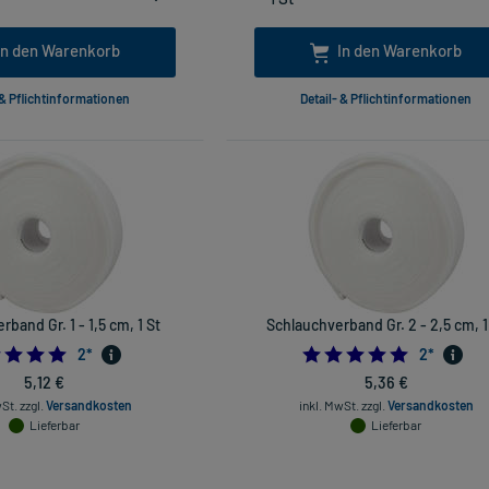
In den Warenkorb
In den Warenkorb
 & Pflichtinformationen
Detail- & Pflichtinformationen
band Gr. 1 - 1,5 cm, 1 St
Schlauchverband Gr. 2 - 2,5 cm, 1
5.0
5.0
2
*
2
*
5,12 €
5,36 €
wSt.
zzgl.
Versandkosten
inkl. MwSt.
zzgl.
Versandkosten
Lieferbar
Lieferbar