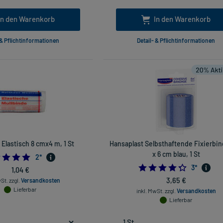
In den Warenkorb
In den Warenkorb
 & Pflichtinformationen
Detail- & Pflichtinformationen
 Elastisch 8 cmx4 m, 1 St
Hansaplast Selbsthaftende Fixierbi
x 6 cm blau, 1 St
5.0
2
*
4.3333333
3
*
1,04 €
3,65 €
wSt.
zzgl.
Versandkosten
Lieferbar
inkl. MwSt.
zzgl.
Versandkosten
Lieferbar