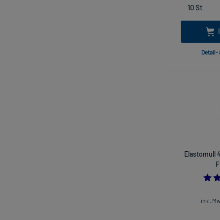
Detail-
Elastomull 
F
inkl. M