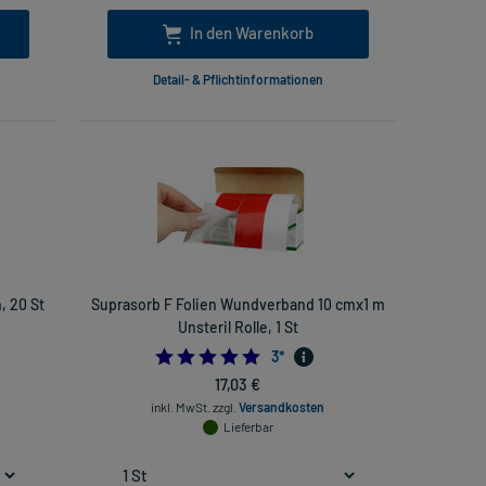
In den Warenkorb
Detail- & Pflichtinformationen
, 20 St
Suprasorb F Folien Wundverband 10 cmx1 m
Unsteril Rolle, 1 St
5.0
3
*
17,03 €
inkl. MwSt.
zzgl.
Versandkosten
Lieferbar