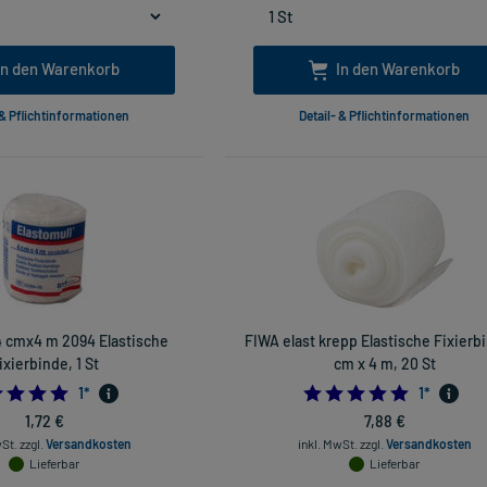
In den Warenkorb
In den Warenkorb
 & Pflichtinformationen
Detail- & Pflichtinformationen
4 cmx4 m 2094 Elastische
FIWA elast krepp Elastische Fixierb
ixierbinde, 1 St
cm x 4 m, 20 St
5.0
5.0
1
*
1
*
1,72 €
7,88 €
wSt.
zzgl.
Versandkosten
inkl. MwSt.
zzgl.
Versandkosten
Lieferbar
Lieferbar