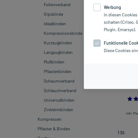
Hersteller
Folienverband
Werbung
Gipsbinde
In diesen Cookies
Sortieren
Rele
schalten (Criteo, 
Idealbinden
Plugin, Emarsys).
Kompressionsbinde
Kurzzugbinden
Funktionelle Coo
Diese Cookies sin
Langzugbinden
Mullbinden
Pflasterbinden
Schaumverband
Fixierbinde koh
Schlauchverband
Universalbinden
Zinkleimbinden
inkl. M
Kompressen
Pflaster & Binden