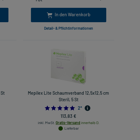
In den Warenkorb
Detail- & Pflichtinformationen
 St
Mepilex Lite Schaumverband 12,5x12,5 cm
Steril, 5 St
5.0
2
*
113,83 €
inkl. MwSt.
Gratis-Versand
innerhalb D.
Lieferbar