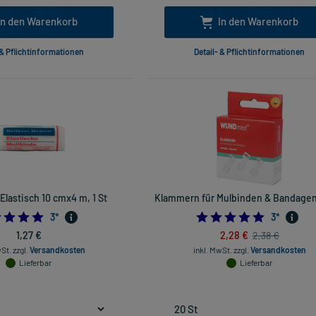
In den Warenkorb
In den Warenkorb
 & Pflichtinformationen
Detail- & Pflichtinformationen
Elastisch 10 cmx4 m, 1 St
Klammern für Mulbinden & Bandagen
5.0
5.0
3
*
3
*
1,27 €
2,28 €
2,38 €
wSt.
zzgl.
Versandkosten
inkl. MwSt.
zzgl.
Versandkosten
Lieferbar
Lieferbar