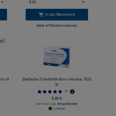
In den Warenkorb
Detail- & Pflichtinformationen
 m x 8
Elastische Fixierbinde 8cm x 4m lose, 1X20
St
5.0
1
*
5,95 €
inkl. MwSt.
zzgl.
Versandkosten
Lieferbar