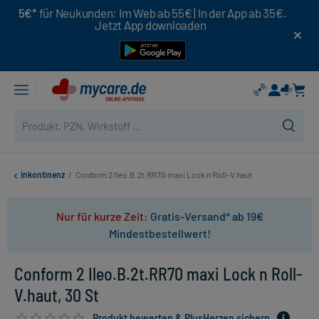
5€*
für Neukunden: Im Web ab 55€ | In der App ab 35€.
Jetzt App downloaden
Inkontinenz
/
Conform 2 Ileo.B.2t.RR70 maxi Lock n Roll-V.haut
Nur für kurze Zeit:
Gratis-Versand* ab 19€
Mindestbestellwert!
Conform 2 Ileo.B.2t.RR70 maxi Lock n Roll-
V.haut, 30 St
Produkt bewerten & PlusHerzen sichern