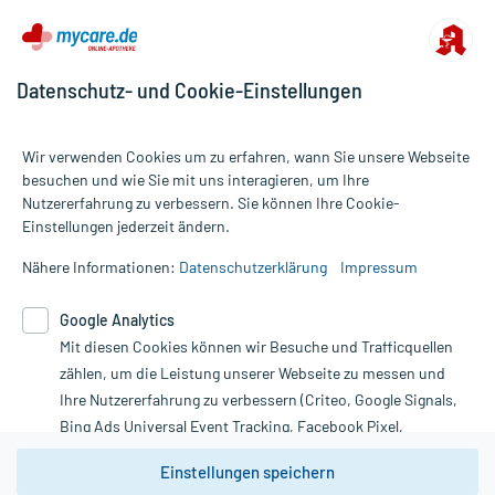
Datenschutz- und Cookie-Einstellungen
Wir verwenden Cookies um zu erfahren, wann Sie unsere Webseite
besuchen und wie Sie mit uns interagieren, um Ihre
Nutzererfahrung zu verbessern. Sie können Ihre Cookie-
Alle Preise gelten inkl. MwSt., ggf. zzgl. Versandkosten
Einstellungen jederzeit ändern.
Informationen auf dieser Website werden ausschließlich für
informative Zwecke zur Verfügung gestellt. Sie ersetzen keinesfalls
Nähere Informationen:
Datenschutzerklärung
Impressum
die Untersuchung und Behandlung durch einen Arzt. Bitte
beachten Sie, dass hierdurch weder Diagnosen gestellt noch
Google Analytics
Therapien eingeleitet werden können. | Diese Webseite benutzt
Google Analytics. Lesen Sie bitte dazu die wichtigen Hinweise in
Mit diesen Cookies können wir Besuche und Trafficquellen
unserer Datenschutzerklärung. Für den Widerruf einer Bestellung
zählen, um die Leistung unserer Webseite zu messen und
nutzen Sie das Formular:
Ihre Nutzererfahrung zu verbessern (Criteo, Google Signals,
Bing Ads Universal Event Tracking, Facebook Pixel,
Vertrag widerrufen
Youtube-Social Plugin).
Einstellungen speichern