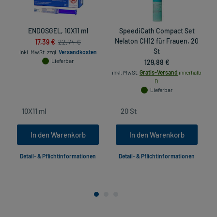
ENDOSGEL, 10X11 ml
SpeediCath Compact Set
K
17,39 €
Nelaton CH12 für Frauen, 20
22,74 €
St
inkl. MwSt.
zzgl.
Versandkosten
Lieferbar
129,88 €
inkl. MwSt.
Gratis-Versand
innerhalb
D.
Lieferbar
In den Warenkorb
In den Warenkorb
Detail- & Pflichtinformationen
Detail- & Pflichtinformationen