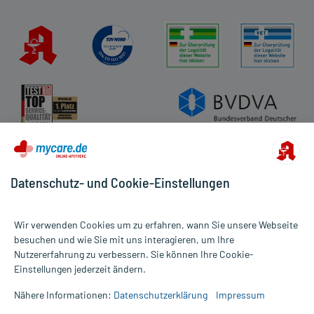
Datenschutz- und Cookie-Einstellungen
Wir verwenden Cookies um zu erfahren, wann Sie unsere Webseite
besuchen und wie Sie mit uns interagieren, um Ihre
Nutzererfahrung zu verbessern. Sie können Ihre Cookie-
Alle Preise gelten inkl. MwSt., ggf. zzgl. Versandkosten
Einstellungen jederzeit ändern.
Informationen auf dieser Website werden ausschließlich für
informative Zwecke zur Verfügung gestellt. Sie ersetzen keinesfalls
Nähere Informationen:
Datenschutzerklärung
Impressum
die Untersuchung und Behandlung durch einen Arzt. Bitte