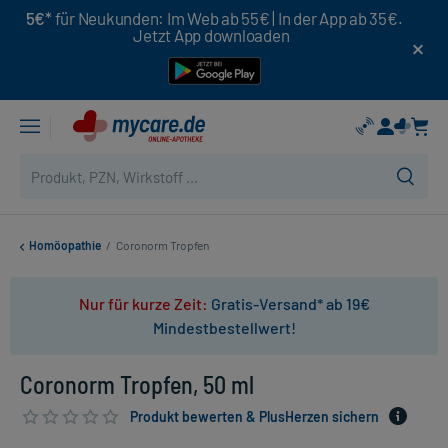
5€*
für Neukunden: Im Web ab 55€ | In der App ab 35€.
Jetzt App downloaden
Homöopathie
/
Coronorm Tropfen
Nur für kurze Zeit:
Gratis-Versand* ab 19€
Mindestbestellwert!
Coronorm Tropfen, 50 ml
Produkt bewerten & PlusHerzen sichern