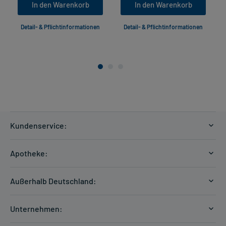
In den Warenkorb
In den Warenkorb
Detail- & Pflichtinformationen
Detail- & Pflichtinformationen
Kundenservice:
Versandkosten
Apotheke:
Zahlungsarten
Ratgeber
Kontakt
Außerhalb Deutschland:
E-Rezept
FAQ
Versandkosten Schweiz
Papierrezept einlösen
Hilfe
Unternehmen:
Formular anfordern
mycarePlus