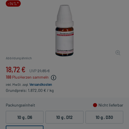
-14%*
Abbildung ähnlich
18,72 €
UVP
21,85 €
188
PlusHerzen sammeln
inkl. MwSt.
zzgl.
Versandkosten
Grundpreis: 1.872,00 € / kg
Packungseinheit
Nicht lieferbar
10 g
, D6
10 g
, D12
10 g
, D30