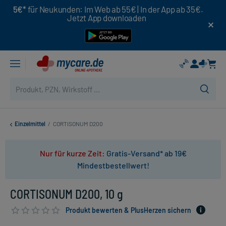
5€*
für Neukunden: Im Web ab 55€ | In der App ab 35€.
Jetzt App downloaden
Einzelmittel
/
CORTISONUM D200
Nur für kurze Zeit:
Gratis-Versand* ab 19€
Mindestbestellwert!
CORTISONUM D200, 10 g
Produkt bewerten & PlusHerzen sichern