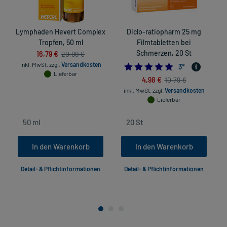
Lymphaden Hevert Complex
Diclo-ratiopharm 25 mg
D
Tropfen, 50 ml
Filmtabletten bei
16,79 €
Schmerzen, 20 St
20,99 €
inkl. MwSt.
zzgl.
Versandkosten
5.0
3
*
Lieferbar
4,98 €
10,79 €
inkl. MwSt.
zzgl.
Versandkosten
Lieferbar
In den Warenkorb
In den Warenkorb
Detail- & Pflichtinformationen
Detail- & Pflichtinformationen