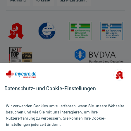
Rechnung
Vorkasse
SEPA-Lastschrift
Partner
Apotheke vor Ort
Kundenbewertungen
AGB
Impressum
Datenschutz
Cookie-Einstellungen
Rückgabe/Widerruf
Barrierefreiheitserklärung
Datenschutz- und Cookie-Einstellungen
Wir verwenden Cookies um zu erfahren, wann Sie unsere Webseite
besuchen und wie Sie mit uns interagieren, um Ihre
Nutzererfahrung zu verbessern. Sie können Ihre Cookie-
Alle Preise gelten inkl. MwSt., ggf. zzgl. Versandkosten
Einstellungen jederzeit ändern.
Informationen auf dieser Website werden ausschließlich für