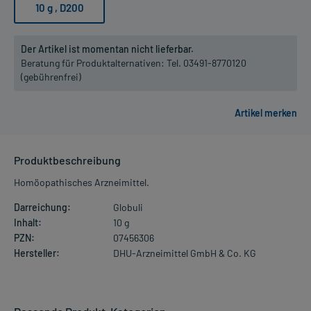
10 g
, D200
Der Artikel ist momentan nicht lieferbar.
Beratung für Produktalternativen:
Tel. 03491-8770120
(gebührenfrei)
Produktbeschreibung
Homöopathisches Arzneimittel.
Darreichung:
Globuli
Inhalt:
10 g
PZN:
07456306
Hersteller:
DHU-Arzneimittel GmbH & Co. KG