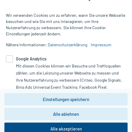
Wir verwenden Cookies um zu erfahren, wann Sie unsere Webseite
besuchen und wie Sie mit uns interagieren, um Ihre
Nutzererfahrung zu verbessern. Sie können Ihre Cookie-
Alle Preise gelten inkl. MwSt., ggf. zzgl. Versandkosten
Einstellungen jederzeit ändern.
Informationen auf dieser Website werden ausschließlich für
informative Zwecke zur Verfügung gestellt. Sie ersetzen keinesfalls
Nähere Informationen:
Datenschutzerklärung
Impressum
die Untersuchung und Behandlung durch einen Arzt. Bitte
beachten Sie, dass hierdurch weder Diagnosen gestellt noch
Google Analytics
Therapien eingeleitet werden können. | Diese Webseite benutzt
Mit diesen Cookies können wir Besuche und Trafficquellen
Google Analytics. Lesen Sie bitte dazu die wichtigen Hinweise in
unserer Datenschutzerklärung. Für den Widerruf einer Bestellung
zählen, um die Leistung unserer Webseite zu messen und
nutzen Sie das Formular:
Ihre Nutzererfahrung zu verbessern (Criteo, Google Signals,
Bing Ads Universal Event Tracking, Facebook Pixel,
Vertrag widerrufen
Youtube-Social Plugin).
Einstellungen speichern
Wir weisen darauf hin, dass die
Datenschutzbestimmungen von
Google Analytics
nicht
Alle ablehnen
*Hinweise zu unseren Aktionen und Bewertungen
zwingend den Europäischen Anforderungen gem. EU-
DSGVO genügen und ein Datentransfer in Drittstaaten bzw.
die USA nicht ausgeschlossen werden kann. Wie die
Alle akzeptieren
Daten dort verarbeitet werden, kann nicht geprüft und