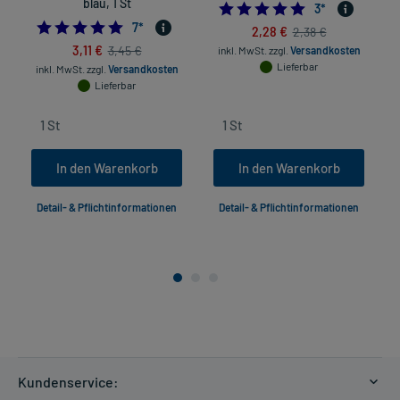
blau, 1 St
5.0
3
*
4.714285714285714
7
*
2,28 €
2,38 €
3,11 €
3,45 €
inkl. MwSt.
zzgl.
Versandkosten
Lieferbar
inkl. MwSt.
zzgl.
Versandkosten
Lieferbar
In den Warenkorb
In den Warenkorb
Detail- & Pflichtinformationen
Detail- & Pflichtinformationen
Kundenservice: