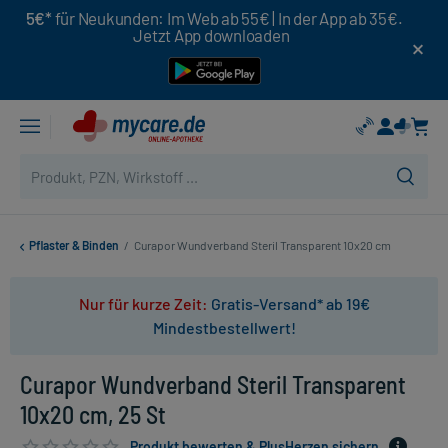
5€*
für Neukunden: Im Web ab 55€ | In der App ab 35€.
Jetzt App downloaden
Pflaster & Binden
/
Curapor Wundverband Steril Transparent 10x20 cm
Nur für kurze Zeit:
Gratis-Versand* ab 19€
Mindestbestellwert!
Curapor Wundverband Steril Transparent
10x20 cm, 25 St
Produkt bewerten & PlusHerzen sichern