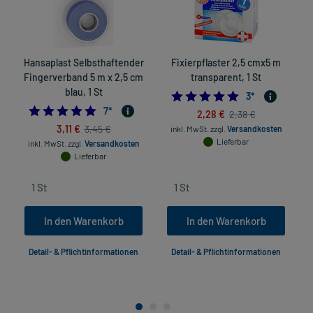
Hansaplast Selbsthaftender
Fixierpflaster 2,5 cmx5 m
Fingerverband 5 m x 2,5 cm
transparent, 1 St
blau, 1 St
5.0
3
*
4.714285714285714
7
*
2,28 €
2,38 €
3,11 €
3,45 €
inkl. MwSt.
zzgl.
Versandkosten
Lieferbar
inkl. MwSt.
zzgl.
Versandkosten
Lieferbar
In den Warenkorb
In den Warenkorb
Detail- & Pflichtinformationen
Detail- & Pflichtinformationen