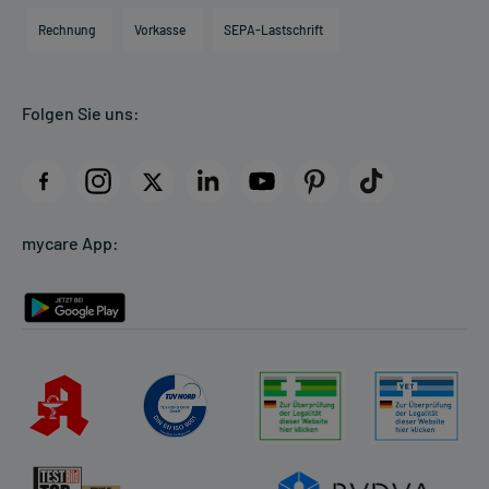
Engagement
Direktabrechnung PKV
Rechnung
Vorkasse
SEPA-Lastschrift
Partner
Apotheke vor Ort
Kundenbewertungen
Folgen Sie uns:
AGB
Impressum
Datenschutz
Cookie-Einstellungen
mycare App:
Rückgabe/Widerruf
Barrierefreiheitserklärung