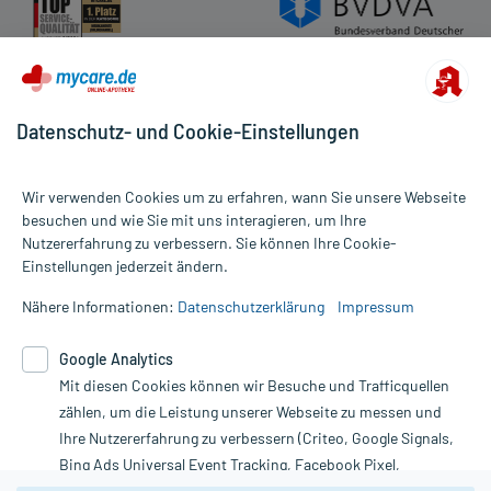
Datenschutz- und Cookie-Einstellungen
Wir verwenden Cookies um zu erfahren, wann Sie unsere Webseite
besuchen und wie Sie mit uns interagieren, um Ihre
Nutzererfahrung zu verbessern. Sie können Ihre Cookie-
Alle Preise gelten inkl. MwSt., ggf. zzgl. Versandkosten
Einstellungen jederzeit ändern.
Informationen auf dieser Website werden ausschließlich für
informative Zwecke zur Verfügung gestellt. Sie ersetzen keinesfalls
Nähere Informationen:
Datenschutzerklärung
Impressum
die Untersuchung und Behandlung durch einen Arzt. Bitte
beachten Sie, dass hierdurch weder Diagnosen gestellt noch
Google Analytics
Therapien eingeleitet werden können. | Diese Webseite benutzt
Mit diesen Cookies können wir Besuche und Trafficquellen
Google Analytics. Lesen Sie bitte dazu die wichtigen Hinweise in
unserer Datenschutzerklärung. Für den Widerruf einer Bestellung
zählen, um die Leistung unserer Webseite zu messen und
nutzen Sie das Formular:
Ihre Nutzererfahrung zu verbessern (Criteo, Google Signals,
Bing Ads Universal Event Tracking, Facebook Pixel,
Vertrag widerrufen
Youtube-Social Plugin).