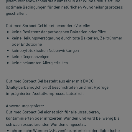
jedem Verbandwechsel die Keimzahl in der Wunde reduziert und
optimale Bedingungen für den natürlichen Wundheilungsprozess
geschaffen.
Cutimed Sorbact Gel bietet besondere Vorteile:
keine Resistenz der pathogenen Bakterien oder Pilze
keine Heilungsverzögerung durch tote Bakterien, Zelltrümmer
oder Endotoxine
keine zytotoxischen Nebenwirkungen
keine Gegenanzeigen
keine bekannten Allergierisiken
Cutimed Sorbact Gel besteht aus einer mit DACC
(Dialkylcarbamoylchlorid) beschichteten und mit Hydrogel
imprägnierten Acetatkompresse. Latexfrei.
Anwendungsgebiete:
Cutimed Sorbact Gel eignet sich für alle unsauberen,
kontaminierten oder infizierten Wunden und wird bei wenig bis
schwach exsudierenden Wunden eingesetzt:
chronische Wunden (z.B. venöse, arterielle oder diabetische