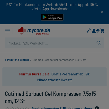
5€*
für Neukunden: Im Web ab 55€ | In der App ab 35€.
Jetzt App downloaden
Pflaster & Binden
/
Cutimed Sorbact Gel Kompressen 7,5x15 cm
Nur für kurze Zeit:
Gratis-Versand* ab 19€
Mindestbestellwert!
Cutimed Sorbact Gel Kompressen 7,5x15
cm, 12 St
Produkt bewerten & PlusHerzen sichern