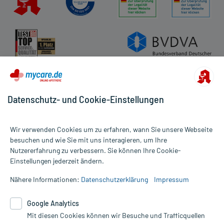
Datenschutz- und Cookie-Einstellungen
Wir verwenden Cookies um zu erfahren, wann Sie unsere Webseite
besuchen und wie Sie mit uns interagieren, um Ihre
Nutzererfahrung zu verbessern. Sie können Ihre Cookie-
Alle Preise gelten inkl. MwSt., ggf. zzgl. Versandkosten
Einstellungen jederzeit ändern.
Informationen auf dieser Website werden ausschließlich für
informative Zwecke zur Verfügung gestellt. Sie ersetzen keinesfalls
Nähere Informationen:
Datenschutzerklärung
Impressum
die Untersuchung und Behandlung durch einen Arzt. Bitte
beachten Sie, dass hierdurch weder Diagnosen gestellt noch
Google Analytics
Therapien eingeleitet werden können. | Diese Webseite benutzt
Mit diesen Cookies können wir Besuche und Trafficquellen
Google Analytics. Lesen Sie bitte dazu die wichtigen Hinweise in