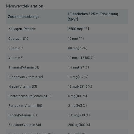
Nährwertdeklaration:
1 Fläschchen à 25 ml Trinklösung
Zusammensetzung:
(NRV*)
Kollagen-Peptide
2500 mg ( ** )
Coenzym Q10
10 mg ( ** )
Vitamin C
60 mg (75 %)
Vitamin E
10 mg a-TE (83 %)
Thiamin (Vitamin B1)
1,4 mg (127 %)
Riboflavin (Vitamin B2)
1,6 mg (114 %)
Niacin (Vitamin B3)
18 mg NE (113 %)
Pantothensäure (Vitamin B5)
6 mg (100 %)
Pyridoxin (Vitamin B6)
2 mg (143 %)
Biotin (Vitamin B7)
150 ug (300 %)
Folsäure (Vitamin B9)
200 ug (100 %)