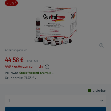
-10%*
Abbildung ähnlich
44,58 €
UVP
49,80 €
446
PlusHerzen sammeln
inkl. MwSt.
Gratis-Versand
innerhalb D.
Grundpreis: 71,33 € / l
Lieferbar