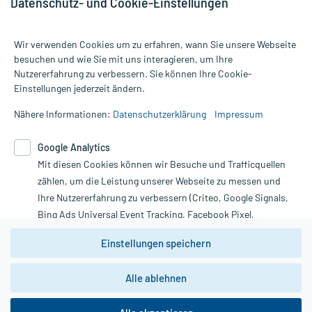
Datenschutz- und Cookie-Einstellungen
Wir verwenden Cookies um zu erfahren, wann Sie unsere Webseite
besuchen und wie Sie mit uns interagieren, um Ihre
Nutzererfahrung zu verbessern. Sie können Ihre Cookie-
Alle Preise gelten inkl. MwSt., ggf. zzgl. Versandkosten
Einstellungen jederzeit ändern.
Informationen auf dieser Website werden ausschließlich für
informative Zwecke zur Verfügung gestellt. Sie ersetzen keinesfalls
Nähere Informationen:
Datenschutzerklärung
Impressum
die Untersuchung und Behandlung durch einen Arzt. Bitte
beachten Sie, dass hierdurch weder Diagnosen gestellt noch
Google Analytics
Therapien eingeleitet werden können. | Diese Webseite benutzt
Mit diesen Cookies können wir Besuche und Trafficquellen
Google Analytics. Lesen Sie bitte dazu die wichtigen Hinweise in
unserer Datenschutzerklärung. Für den Widerruf einer Bestellung
zählen, um die Leistung unserer Webseite zu messen und
nutzen Sie das Formular:
Ihre Nutzererfahrung zu verbessern (Criteo, Google Signals,
Bing Ads Universal Event Tracking, Facebook Pixel,
Vertrag widerrufen
Youtube-Social Plugin).
Einstellungen speichern
Wir weisen darauf hin, dass die
Datenschutzbestimmungen von
Google Analytics
nicht
Alle ablehnen
*Hinweise zu unseren Aktionen und Bewertungen
zwingend den Europäischen Anforderungen gem. EU-
DSGVO genügen und ein Datentransfer in Drittstaaten bzw.
die USA nicht ausgeschlossen werden kann. Wie die