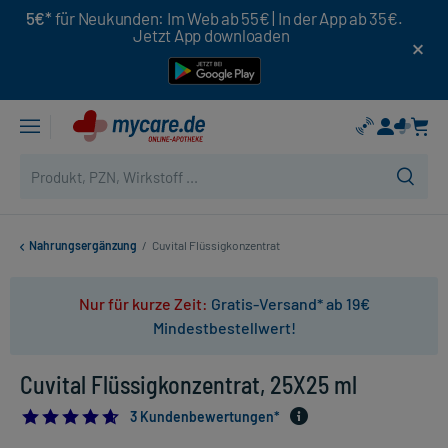
5€*
für Neukunden: Im Web ab 55€ | In der App ab 35€.
Jetzt App downloaden
Nahrungsergänzung
/
Cuvital Flüssigkonzentrat
Nur für kurze Zeit:
Gratis-Versand* ab 19€
Mindestbestellwert!
Cuvital Flüssigkonzentrat, 25X25 ml
4.666666666666667
3 Kundenbewertungen*