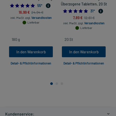
Überzogene Tabletten, 20 St
4.872727272727273
55
*
4.67741935483871
31
*
16,99 €
24,94 €
7,89 €
12,61 €
inkl. MwSt.
zzgl.
Versandkosten
Lieferbar
inkl. MwSt.
zzgl.
Versandkosten
Lieferbar
In den Warenkorb
In den Warenkorb
Detail- & Pflichtinformationen
Detail- & Pflichtinformationen
Kundenservice: