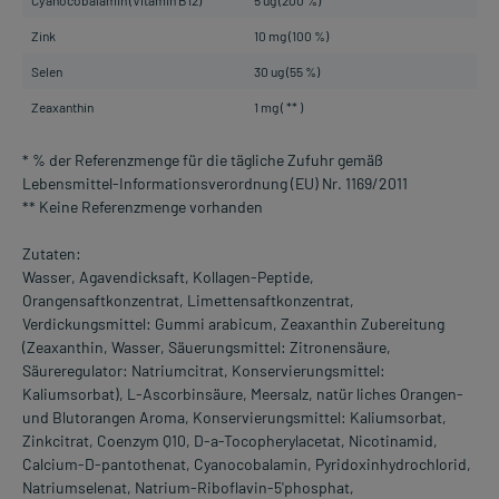
Cyanocobalamin (Vitamin B12)
5 ug (200 %)
Zink
10 mg (100 %)
Selen
30 ug (55 %)
Zeaxanthin
1 mg ( ** )
* % der Referenzmenge für die tägliche Zufuhr gemäß
Lebensmittel-Informationsverordnung (EU) Nr. 1169/2011
** Keine Referenzmenge vorhanden
Zutaten:
Wasser, Agavendicksaft, Kollagen-Peptide,
Orangensaftkonzentrat, Limettensaftkonzentrat,
Verdickungsmittel: Gummi arabicum, Zeaxanthin Zubereitung
(Zeaxanthin, Wasser, Säuerungsmittel: Zitronensäure,
Säureregulator: Natriumcitrat, Konservierungsmittel:
Kaliumsorbat), L-Ascorbinsäure, Meersalz, natür liches Orangen-
und Blutorangen Aroma, Konservierungsmittel: Kaliumsorbat,
Zinkcitrat, Coenzym Q10, D-a-Tocopherylacetat, Nicotinamid,
Calcium-D-pantothenat, Cyanocobalamin, Pyridoxinhydrochlorid,
Natriumselenat, Natrium-Riboflavin-5'phosphat,