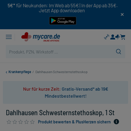
5€*
für Neukunden: Im Web ab 55€ | In der App ab 35€.
Jetzt App downloaden
Krankenpflege
/
Dahlhausen Schwesternstethoskop
Nur für kurze Zeit:
Gratis-Versand* ab 19€
Mindestbestellwert!
Dahlhausen Schwesternstethoskop, 1 St
Produkt bewerten & PlusHerzen sichern