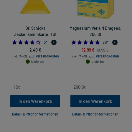
Dr. Schicks
Magnesium Verla N Dragees,
L
Zeckenkammkarte, 1 St
200 St
3.6666666666666665
4.8846153846153
3
*
78
*
2,40 €
12,99 €
18,99 €
inkl. MwSt.
zzgl.
Versandkosten
inkl. MwSt.
zzgl.
Versandkosten
Lieferbar
Lieferbar
In den Warenkorb
In den Warenkorb
Detail- & Pflichtinformationen
Detail- & Pflichtinformationen