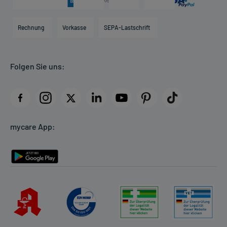
Karriere
Hilfsmittelbox
Engagement
Direktabrechnung PKV
Rechnung
Vorkasse
SEPA-Lastschrift
Partner
Apotheke vor Ort
Kundenbewertungen
Folgen Sie uns:
AGB
Impressum
Datenschutz
Cookie-Einstellungen
mycare App:
Rückgabe/Widerruf
Barrierefreiheitserklärung