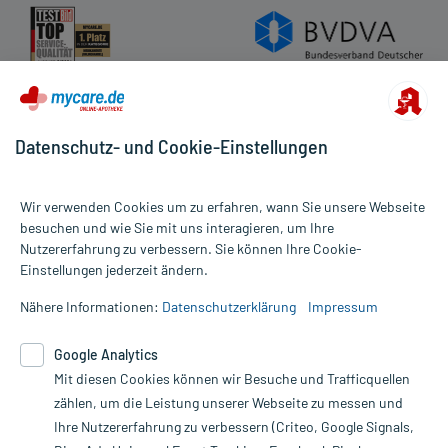
Datenschutz- und Cookie-Einstellungen
Wir verwenden Cookies um zu erfahren, wann Sie unsere Webseite
besuchen und wie Sie mit uns interagieren, um Ihre
Nutzererfahrung zu verbessern. Sie können Ihre Cookie-
Alle Preise gelten inkl. MwSt., ggf. zzgl. Versandkosten
Einstellungen jederzeit ändern.
Informationen auf dieser Website werden ausschließlich für
informative Zwecke zur Verfügung gestellt. Sie ersetzen keinesfalls
Nähere Informationen:
Datenschutzerklärung
Impressum
die Untersuchung und Behandlung durch einen Arzt. Bitte
beachten Sie, dass hierdurch weder Diagnosen gestellt noch
Google Analytics
Therapien eingeleitet werden können. | Diese Webseite benutzt
Mit diesen Cookies können wir Besuche und Trafficquellen
Google Analytics. Lesen Sie bitte dazu die wichtigen Hinweise in
unserer Datenschutzerklärung. Für den Widerruf einer Bestellung
zählen, um die Leistung unserer Webseite zu messen und
nutzen Sie das Formular:
Ihre Nutzererfahrung zu verbessern (Criteo, Google Signals,