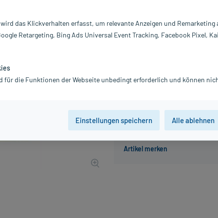
Darreichung:
We
Inhalt:
32
 wird das Klickverhalten erfasst, um relevante Anzeigen und Remarketing
PZN:
1
Google Retargeting, Bing Ads Universal Event Tracking, Facebook Pixel, Ka
Hersteller:
S
11,24 €
UVP
14,99 €
113
Pl
kies
inkl. MwSt.
zzgl.
Versandkosten
d für die Funktionen der Webseite unbedingt erforderlich und können nich
Einstellungen speichern
Alle ablehnen