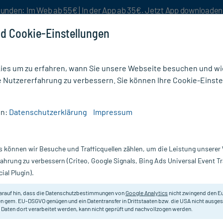
unden: Im Web ab 55€ | In der App ab 35€. Jetzt App downloade
d Cookie-Einstellungen
es um zu erfahren, wann Sie unsere Webseite besuchen und wie
e Nutzererfahrung zu verbessern. Sie können Ihre Cookie-Einste
nlösen
Rezeptur
Aktion %
en:
Datenschutzerklärung
Impressum
Verdauungsstörungen
/
Degasin intens 280 mg Weichkapseln
s können wir Besuche und Trafficquellen zählen, um die Leistung unsere
Nur für kurze Zeit:
Gratis-Versand* ab 19€ Mindestbestellwert!
fahrung zu verbessern (Criteo, Google Signals, Bing Ads Universal Event 
ial Plugin).
apseln, 32 St
STADA
arauf hin, dass die Datenschutzbestimmungen von
Google Analytics
nicht zwingend den E
n gem. EU-DSGVO genügen und ein Datentransfer in Drittstaaten bzw. die USA nicht ausg
 Daten dort verarbeitet werden, kann nicht geprüft und nachvollzogen werden.
Hochdosiertes Simeticon-Präparat