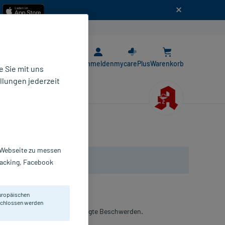
n
E-Rezept App
Anmelden
mycarePlus
Warenkorb
 Sie mit uns
llungen jederzeit
r Webseite zu messen
Tracking, Facebook
uropäischen
eschlossen werden
 bei Blähungen und gasbedingte Beschwerden.