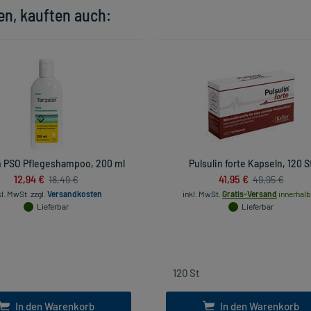
en, kauften auch:
n PSO Pflegeshampoo, 200 ml
Pulsulin forte Kapseln, 120 S
12,94 €
41,95 €
18,49 €
49,95 €
kl. MwSt.
zzgl.
Versandkosten
inkl. MwSt.
Gratis-Versand
innerhalb
Lieferbar
Lieferbar
In den Warenkorb
In den Warenkorb