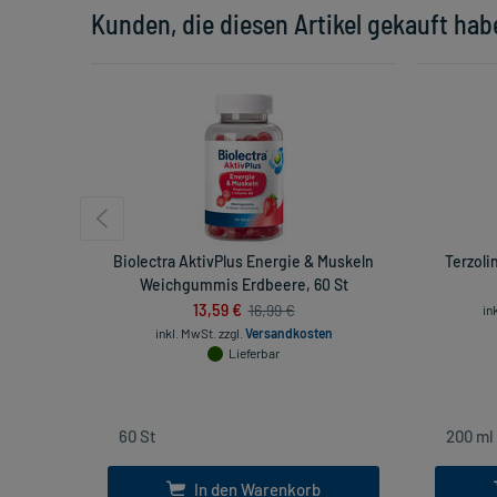
Kunden, die diesen Artikel gekauft hab
Biolectra AktivPlus Energie & Muskeln
Terzoli
Weichgummis Erdbeere, 60 St
13,59 €
16,99 €
in
inkl. MwSt.
zzgl.
Versandkosten
Lieferbar
In den Warenkorb