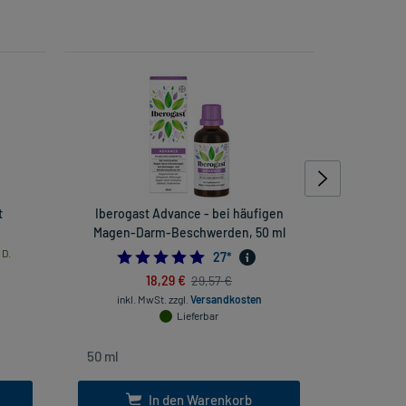
t
Iberogast Advance - bei häufigen
Nurofen 
Magen-Darm-Beschwerden, 50 ml
Kopfs
 D.
5.0
27
*
18,29 €
29,57 €
inkl. MwSt.
zzgl.
Versandkosten
inkl
Lieferbar
In den Warenkorb