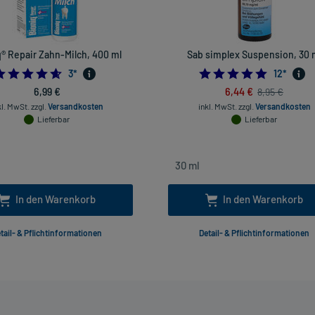
® Repair Zahn-Milch, 400 ml
Sab simplex Suspension, 30 
4.666666666666667
4.833333
3
*
12
*
6,99 €
6,44 €
8,95 €
kl. MwSt.
zzgl.
Versandkosten
inkl. MwSt.
zzgl.
Versandkosten
Lieferbar
Lieferbar
In den Warenkorb
In den Warenkorb
tail- & Pflichtinformationen
Detail- & Pflichtinformationen