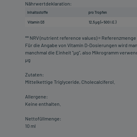
Nährwertdeklaration:
Inhaltsstoffe
pro Tropfen
Vitamin D3
12,5 µg (= 500 I.E.)
** NRV (nutrient reference values) = Referenzmenge
Für die Angabe von Vitamin D-Dosierungen wird manchm
manchmal die Einheit "µg", also Mikrogramm verwendet.
µg
Zutaten:
Mittelkettige Triglyceride, Cholecalciferol.
Allergene:
Keine enthalten.
Nettofüllmenge:
10 ml