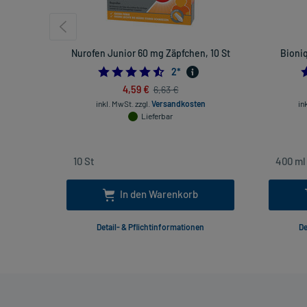
Nurofen Junior 60 mg Zäpfchen, 10 St
Bioniq
4.5
2
*
4,59 €
6,63 €
inkl. MwSt.
zzgl.
Versandkosten
in
Lieferbar
In den Warenkorb
Detail- & Pflichtinformationen
De