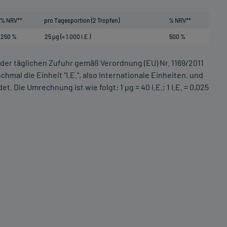
% NRV**
pro Tagesportion (2 Tropfen)
% NRV**
250 %
25 µg (= 1.000 I.E.)
500 %
 der täglichen Zufuhr gemäß Verordnung (EU) Nr. 1169/2011
al die Einheit "I.E.", also Internationale Einheiten, und
 Die Umrechnung ist wie folgt: 1 µg = 40 I.E.; 1 I.E. = 0,025