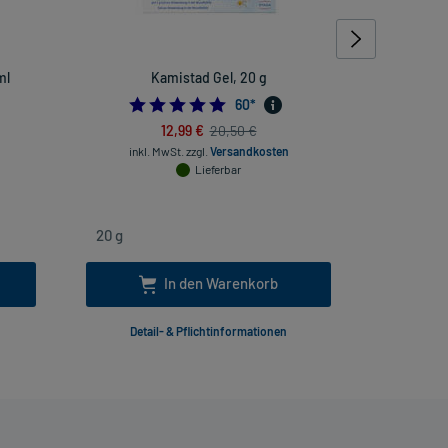
ml
Kamistad Gel, 20 g
Eucerin 
333333333
4.983333333333333
60
*
12,99 €
20,50 €
inkl. MwSt.
zzgl.
Versandkosten
inkl. Mw
Lieferbar
In den Warenkorb
Detail- & Pflichtinformationen
Deta