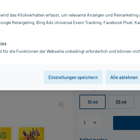
Darreichung:
Tr
Inhalt:
10
 wird das Klickverhalten erfasst, um relevante Anzeigen und Remarketing
PZN:
13
Google Retargeting, Bing Ads Universal Event Tracking, Facebook Pixel, Ka
Hersteller:
T
Information:
kies
9,49 €
d für die Funktionen der Webseite unbedingt erforderlich und können nich
UVP
13,95 €
95
Plu
inkl. MwSt.
zzgl.
Versandkosten
Grundpreis: 949,00 € / l
Einstellungen speichern
Alle ablehnen
Packungseinheit
10 ml
25 ml