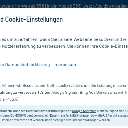
unden: Im Web ab 55€ | In der App ab 35€. Jetzt App downloade
d Cookie-Einstellungen
es um zu erfahren, wann Sie unsere Webseite besuchen und wie
e Nutzererfahrung zu verbessern. Sie können Ihre Cookie-Einste
nlösen
Rezeptur
Aktion %
en:
Datenschutzerklärung
Impressum
ochen & Gelenke Nahrungsergänzung
/
Dekristolvit D3 1000 I.E. Tropfen
s können wir Besuche und Trafficquellen zählen, um die Leistung unsere
Nur für kurze Zeit:
Gratis-Versand* ab 19€ Mindestbestellwert!
fahrung zu verbessern (Criteo, Google Signals, Bing Ads Universal Event 
ial Plugin).
en, 10 ml
arauf hin, dass die Datenschutzbestimmungen von
Google Analytics
nicht zwingend den E
Nahrungsergänzungsmittel mit Vit
n gem. EU-DSGVO genügen und ein Datentransfer in Drittstaaten bzw. die USA nicht ausg
 Daten dort verarbeitet werden, kann nicht geprüft und nachvollzogen werden.
Kindern ab 1 Jahr.