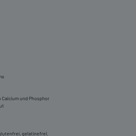
ms
n Calcium und Phosphor
ut
lutenfrei, gelatinefrei.