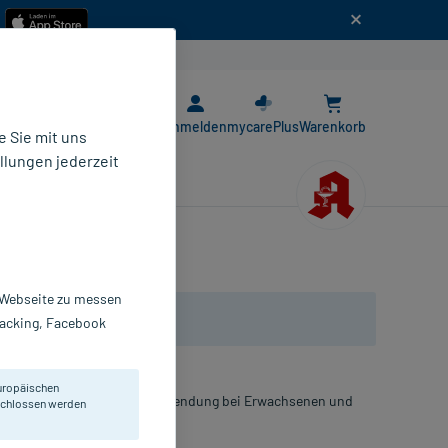
n
E-Rezept App
Anmelden
mycarePlus
Warenkorb
 Sie mit uns
llungen jederzeit
r Webseite zu messen
Tracking, Facebook
uropäischen
amin D3. Als Tropfen zur Anwendung bei Erwachsenen und
eschlossen werden