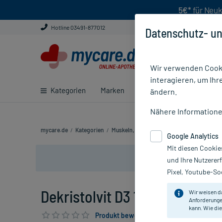
5€*
für Neuk
Hotline 03491-877012
Datenschutz- un
Wir verwenden Cooki
interagieren, um Ihr
Kategorien
Marken
Ratgeber
E-Rezept ei
ändern.
Nähere Information
mycare.de
/
Kategorien
/
Muskeln, Knochen & Gelenke
/
Muskel, Kn
Google Analytics
Mit diesen Cookie
und Ihre Nutzerer
Pixel, Youtube-Soc
Dekristolvit D3 1000 I.E. Tropf
Wir weisen d
Anforderunge
kann. Wie die
Produkt bewerten & PlusHerzen sichern