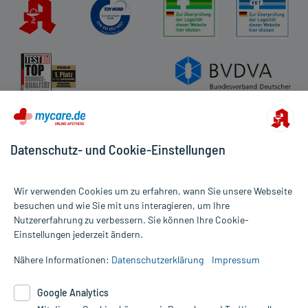
Datenschutz- und Cookie-Einstellungen
Wir verwenden Cookies um zu erfahren, wann Sie unsere Webseite
besuchen und wie Sie mit uns interagieren, um Ihre
Nutzererfahrung zu verbessern. Sie können Ihre Cookie-
Alle Preise gelten inkl. MwSt., ggf. zzgl. Versandkosten
Einstellungen jederzeit ändern.
Informationen auf dieser Website werden ausschließlich für
informative Zwecke zur Verfügung gestellt. Sie ersetzen keinesfalls
Nähere Informationen:
Datenschutzerklärung
Impressum
die Untersuchung und Behandlung durch einen Arzt. Bitte
beachten Sie, dass hierdurch weder Diagnosen gestellt noch
Google Analytics
Therapien eingeleitet werden können. | Diese Webseite benutzt