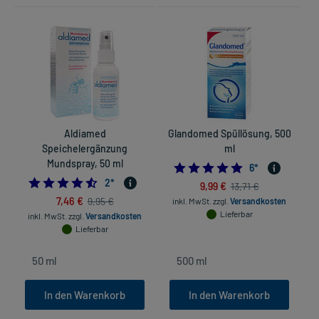
Aldiamed
Glandomed Spüllösung, 500
Speichelergänzung
ml
Mundspray, 50 ml
5.0
6
*
4.5
2
*
9,99 €
13,71 €
7,46 €
9,95 €
inkl. MwSt.
zzgl.
Versandkosten
Lieferbar
inkl. MwSt.
zzgl.
Versandkosten
Lieferbar
In den Warenkorb
In den Warenkorb