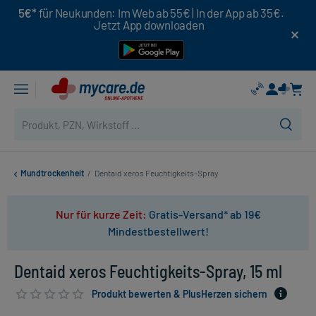
5€*
für Neukunden: Im Web ab 55€ | In der App ab 35€.
Jetzt App downloaden
Mundtrockenheit
/
Dentaid xeros Feuchtigkeits-Spray
Nur für kurze Zeit:
Gratis-Versand* ab 19€
Mindestbestellwert!
Dentaid xeros Feuchtigkeits-Spray, 15 ml
Produkt bewerten & PlusHerzen sichern