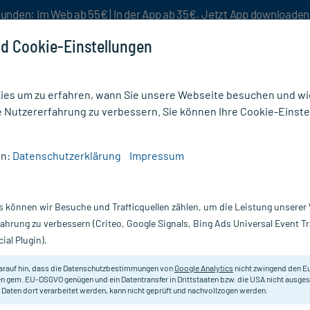
unden: Im Web ab 55€ | In der App ab 35€. Jetzt App downloade
d Cookie-Einstellungen
es um zu erfahren, wann Sie unsere Webseite besuchen und wie
e Nutzererfahrung zu verbessern. Sie können Ihre Cookie-Einste
nlösen
Rezeptur
Aktion %
en:
Datenschutzerklärung
Impressum
is
/
Dermapharm Basissalbe
s können wir Besuche und Trafficquellen zählen, um die Leistung unsere
Nur für kurze Zeit:
Gratis-Versand* ab 19€ Mindestbestellwert!
fahrung zu verbessern (Criteo, Google Signals, Bing Ads Universal Event 
ial Plugin).
g
arauf hin, dass die Datenschutzbestimmungen von
Google Analytics
nicht zwingend den E
Zur einer Intervallbehandlung (Pha
n gem. EU-DSGVO genügen und ein Datentransfer in Drittstaaten bzw. die USA nicht ausg
 Daten dort verarbeitet werden, kann nicht geprüft und nachvollzogen werden.
Corticosteroiden behandelt wurde