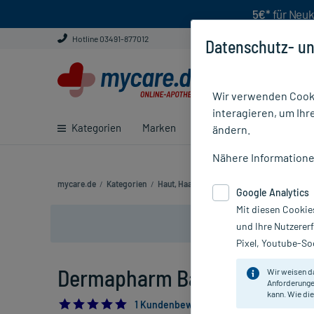
5€*
für Neuk
Hotline 03491-877012
Datenschutz- un
Wir verwenden Cooki
interagieren, um Ihr
Kategorien
Marken
Ratgeber
E-Rezept ei
ändern.
Nähere Information
mycare.de
/
Kategorien
/
Haut, Haare & Nägel
/
Haut
/
Neurodermit
Google Analytics
Mit diesen Cookie
und Ihre Nutzerer
Pixel, Youtube-Soc
Dermapharm Basissalbe, 50 
Wir weisen d
Anforderunge
kann. Wie die
5.0
1 Kundenbewertung*