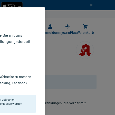
n
E-Rezept App
Anmelden
mycarePlus
Warenkorb
 Sie mit uns
llungen jederzeit
r Webseite zu messen
Tracking, Facebook
uropäischen
sentherapie) bei allen Hauterkrankungen, die vorher mit
eschlossen werden
n.