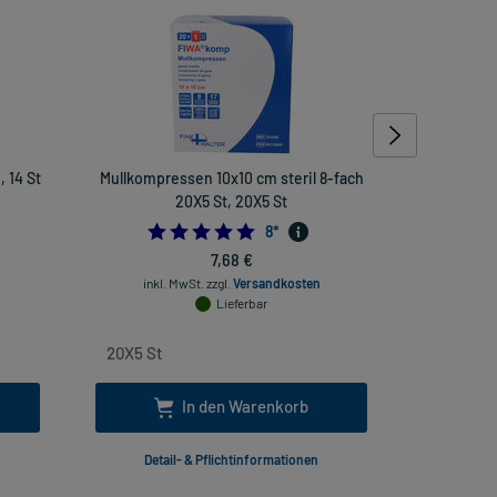
 14 St
Mullkompressen 10x10 cm steril 8-fach
Ketozo
20X5 St, 20X5 St
857142857
5.0
8
*
7,68 €
inkl
inkl. MwSt.
zzgl.
Versandkosten
Lieferbar
In den Warenkorb
Detail- & Pflichtinformationen
Deta