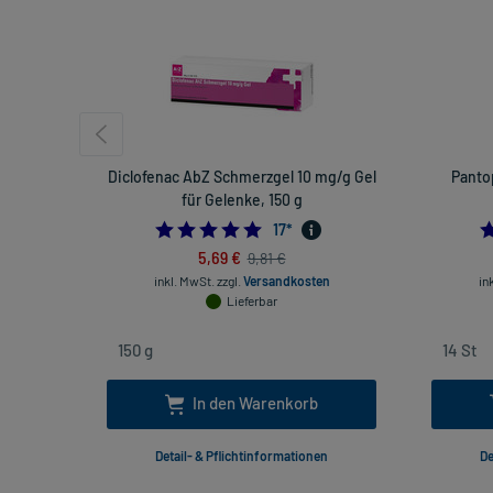
Diclofenac AbZ Schmerzgel 10 mg/g Gel
Panto
für Gelenke, 150 g
4.705882352941177
17
*
5,69 €
9,81 €
inkl. MwSt.
zzgl.
Versandkosten
in
Lieferbar
In den Warenkorb
Detail- & Pflichtinformationen
De