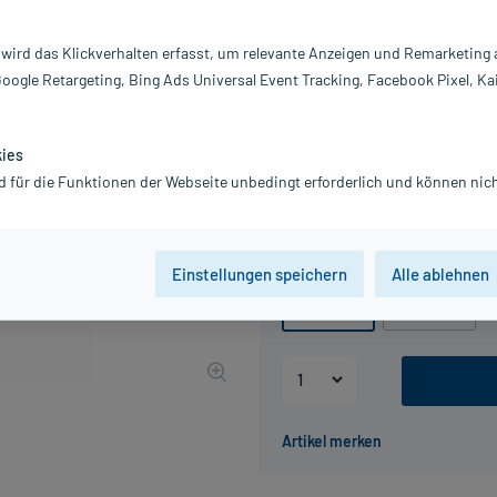
Darreichung:
Sa
Inhalt:
50
 wird das Klickverhalten erfasst, um relevante Anzeigen und Remarketing
PZN:
0
Google Retargeting, Bing Ads Universal Event Tracking, Facebook Pixel, Ka
Hersteller:
D
4,56 €
UVP
6,12 €
46
Plus
kies
inkl. MwSt.
zzgl.
Versandkosten
d für die Funktionen der Webseite unbedingt erforderlich und können nich
Grundpreis: 91,20 € / kg
Packungseinheit
Einstellungen speichern
Alle ablehnen
50 g
100 g