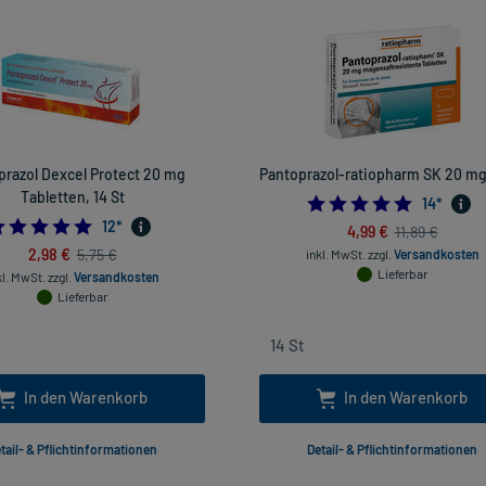
prazol Dexcel Protect 20 mg
Pantoprazol-ratiopharm SK 20 mg,
Tabletten, 14 St
4.857142
14
*
4.833333333333333
12
*
4,99 €
11,89 €
2,98 €
5,75 €
inkl. MwSt.
zzgl.
Versandkosten
Lieferbar
kl. MwSt.
zzgl.
Versandkosten
Lieferbar
In den Warenkorb
In den Warenkorb
tail- & Pflichtinformationen
Detail- & Pflichtinformationen