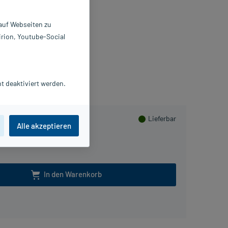
lbe
 g
 auf Webseiten zu
0550769
irion, Youtube-Social
ERMAPHARM AG
Herzen sammeln
t deaktiviert werden.
Lieferbar
Alle akzeptieren
In den Warenkorb