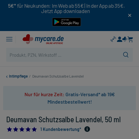
5€*
für Neukunden: Im Web ab 55€ | In der App ab 35€.
Jetzt App downloaden
Intimpflege
/
Deumavan Schutzsalbe Lavendel
Nur für kurze Zeit:
Gratis-Versand* ab 19€
Mindestbestellwert!
Deumavan Schutzsalbe Lavendel, 50 ml
5.0
1 Kundenbewertung*