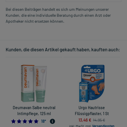
Bei diesen Beiträgen handelt es sich um Meinungen unserer
Kunden, die eine individuelle Beratung durch einen Arzt oder
Apotheker nicht ersetzen können.
Kunden, die diesen Artikel gekauft haben, kauften auch:
Deumavan Salbe neutral
Urgo Hautrisse
K
Intimpflege, 125 ml
Flüssigpflaster, 1 St
13,46 €
14,95 €
4.833333333333333
18
*
inkl. MwSt.
zzgl.
Versandkosten