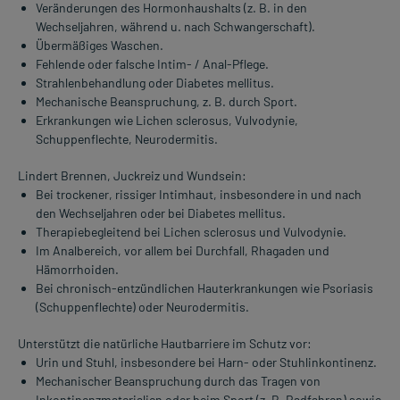
Veränderungen des Hormonhaushalts (z. B. in den
Wechseljahren, während u. nach Schwangerschaft).
Übermäßiges Waschen.
Fehlende oder falsche Intim- / Anal-Pflege.
Strahlenbehandlung oder Diabetes mellitus.
Mechanische Beanspruchung, z. B. durch Sport.
Erkrankungen wie Lichen sclerosus, Vulvodynie,
Schuppenflechte, Neurodermitis.
Lindert Brennen, Juckreiz und Wundsein:
Bei trockener, rissiger Intimhaut, insbesondere in und nach
den Wechseljahren oder bei Diabetes mellitus.
Therapiebegleitend bei Lichen sclerosus und Vulvodynie.
Im Analbereich, vor allem bei Durchfall, Rhagaden und
Hämorrhoiden.
Bei chronisch-entzündlichen Hauterkrankungen wie Psoriasis
(Schuppenflechte) oder Neurodermitis.
Unterstützt die natürliche Hautbarriere im Schutz vor:
Urin und Stuhl, insbesondere bei Harn- oder Stuhlinkontinenz.
Mechanischer Beanspruchung durch das Tragen von
Inkontinenzmaterialien oder beim Sport (z. B. Radfahren) sowie