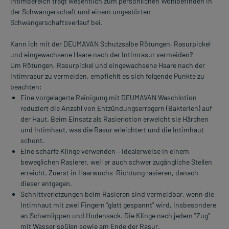
Intimbereich trägt wesentlich zum persönlichen Wohlbefinden in
der Schwangerschaft und einem ungestörten
Schwangerschaftsverlauf bei.
Kann ich mit der DEUMAVAN Schutzsalbe Rötungen, Rasurpickel
und eingewachsene Haare nach der Intimrasur vermeiden?
Um Rötungen, Rasurpickel und eingewachsene Haare nach der
Intimrasur zu vermeiden, empfiehlt es sich folgende Punkte zu
beachten:
Eine vorgelagerte Reinigung mit DEUMAVAN Waschlotion
reduziert die Anzahl von Entzündungserregern (Bakterien) auf
der Haut. Beim Einsatz als Rasierlotion erweicht sie Härchen
und Intimhaut, was die Rasur erleichtert und die Intimhaut
schont.
Eine scharfe Klinge verwenden – idealerweise in einem
beweglichen Rasierer, weil er auch schwer zugängliche Stellen
erreicht. Zuerst in Haarwuchs-Richtung rasieren, danach
dieser entgegen.
Schnittverletzungen beim Rasieren sind vermeidbar, wenn die
Intimhaut mit zwei Fingern "glatt gespannt" wird, insbesondere
an Schamlippen und Hodensack. Die Klinge nach jedem "Zug"
mit Wasser spülen sowie am Ende der Rasur.