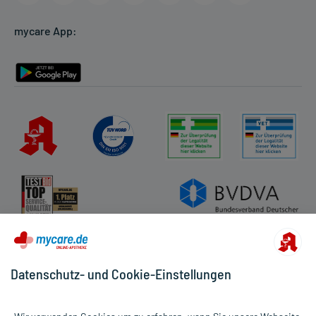
Cookie-Einstellungen
mycare App:
Rückgabe/Widerruf
Barrierefreiheitserklärung
Datenschutz- und Cookie-Einstellungen