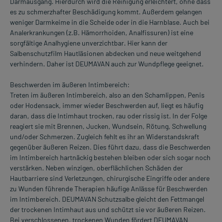
Darmausgang. Hierdurch wird die Reinigung erleichtert, ohne dass
es zu schmerzhafter Beschädigung kommt. Außerdem gelangen
weniger Darmkeime in die Scheide oder in die Harnblase. Auch bei
Analerkrankungen (z.B. Hämorrhoiden, Analfissuren) ist eine
sorgfältige Analhygiene unverzichtbar. Hier kann der
Salbenschutzfilm Hautläsionen abdecken und neue weitgehend
verhindern. Daher ist DEUMAVAN auch zur Wundpflege geeignet.
Beschwerden im äußeren Intimbereich:
Treten im äußeren Intimbereich, also an den Schamlippen, Penis
oder Hodensack, immer wieder Beschwerden auf, liegt es häufig
daran, dass die Intimhaut trocken, rau oder rissig ist. In der Folge
reagiert sie mit Brennen, Jucken, Wundsein, Rötung, Schwellung
und/oder Schmerzen. Zugleich fehlt es ihr an Widerstandskraft
gegenüber äußeren Reizen. Dies führt dazu, dass die Beschwerden
im Intimbereich hartnäckig bestehen bleiben oder sich sogar noch
verstärken. Neben winzigen, oberflächlichen Schäden der
Hautbarriere sind Verletzungen, chirurgische Eingriffe oder andere
zu Wunden führende Therapien häufige Anlässe für Beschwerden
im Intimbereich. DEUMAVAN Schutzsalbe gleicht den Fettmangel
der trockenen Intimhaut aus und schützt sie vor äußeren Reizen.
Bei verschlossenen, trockenen Wunden fördert DEUMAVAN