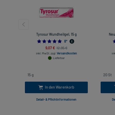
Tyrosur Wundheilgel, 15 g
Neu
5.0
8
*
9,07 €
12,95 €
inkl. MwSt.
zzgl.
Versandkosten
in
Lieferbar
In den Warenkorb
Detail- & Pflichtinformationen
De