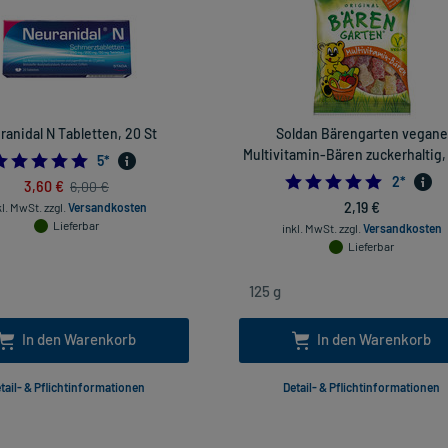
ranidal N Tabletten, 20 St
Soldan Bärengarten vegane
Multivitamin-Bären zuckerhaltig,
5.0
5
*
5.0
2
*
3,60 €
6,00 €
2,19 €
kl. MwSt.
zzgl.
Versandkosten
Lieferbar
inkl. MwSt.
zzgl.
Versandkosten
Lieferbar
In den Warenkorb
In den Warenkorb
tail- & Pflichtinformationen
Detail- & Pflichtinformationen