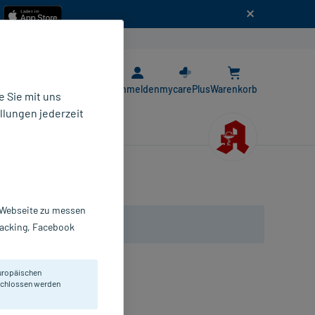
n
E-Rezept App
Anmelden
mycarePlus
Warenkorb
 Sie mit uns
llungen jederzeit
r Webseite zu messen
Tracking, Facebook
uropäischen
eschlossen werden