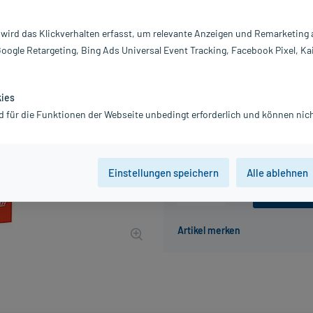
Darreichung:
Pu
Inhalt:
40
 wird das Klickverhalten erfasst, um relevante Anzeigen und Remarketing
PZN:
0
Google Retargeting, Bing Ads Universal Event Tracking, Facebook Pixel, Ka
Hersteller:
Ky
3,46 €
35
PlusHerzen sam
kies
inkl. MwSt.
zzgl.
Versandkosten
d für die Funktionen der Webseite unbedingt erforderlich und können nich
Grundpreis: 8,65 € / kg
Einstellungen speichern
Alle ablehnen