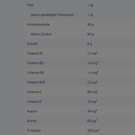
Fett
< 1g
davon gesättigte Fettsäuren
< 1g
Kohlenhydrate
90 g
davon Zucker
80 g
Eiweiß
0 g
Vitamin B1
1,1 mg*
Vitamin B2
1,4 mg*
Vitamin B6
1,4 mg*
Vitamin B12
2,5 µg*
Vitamin C
80 mg*
Vitamin E
12 mg*
Niacin
16 mg*
Biotin
50 µg*
Folsäure
200 µg*