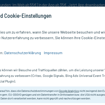
unden: Im Web ab 55€ | In der App ab 35€. Jetzt App downloade
d Cookie-Einstellungen
es um zu erfahren, wann Sie unsere Webseite besuchen und wie
e Nutzererfahrung zu verbessern. Sie können Ihre Cookie-Einste
nlösen
Rezeptur
Aktion %
en:
Datenschutzerklärung
Impressum
xtro Energy* Dextropur Plus
s können wir Besuche und Trafficquellen zählen, um die Leistung unsere
Nur für kurze Zeit:
Gratis-Versand* ab 19€ Mindestbestellwert!
fahrung zu verbessern (Criteo, Google Signals, Bing Ads Universal Event 
ial Plugin).
s, 400 g
Dextro Energy
arauf hin, dass die Datenschutzbestimmungen von
Google Analytics
nicht zwingend den E
n gem. EU-DSGVO genügen und ein Datentransfer in Drittstaaten bzw. die USA nicht ausg
 Daten dort verarbeitet werden, kann nicht geprüft und nachvollzogen werden.
Dextropur Plus Pulver