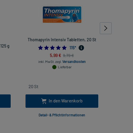
Thomapyrin Intensiv Tabletten, 20 St
Sinupret e
 125 g
4.913043478260869
115
*
5,99 €
9,79 €
inkl. MwSt.
zzgl.
Versandkosten
Lieferbar
inkl. Mw
In den Warenkorb
Detail- & Pflichtinformationen
Deta