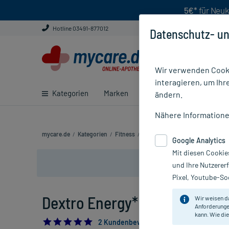
5€*
für Neuk
Hotline 03491-877012
Datenschutz- un
Wir verwenden Cooki
interagieren, um Ihr
Kategorien
Marken
Ratgeber
E-Rezept ei
ändern.
Nähere Information
mycare.de
/
Kategorien
/
Fitness
/
Ernährung
/
Regeneration
/
De
Google Analytics
Mit diesen Cookie
und Ihre Nutzerer
Pixel, Youtube-Soc
Dextro Energy* Dextropur Plu
Wir weisen d
Anforderunge
kann. Wie die
5.0
2 Kundenbewertungen*