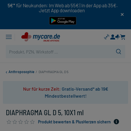
5€*
für Neukunden: Im Web ab 55€ | In der App ab 35€.
Jetzt App downloaden
Anthroposophie
/
DIAPHRAGMA GL D 5
Nur für kurze Zeit:
Gratis-Versand* ab 19€
Mindestbestellwert!
DIAPHRAGMA GL D 5, 10X1 ml
Produkt bewerten & PlusHerzen sichern