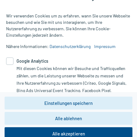
Wir verwenden Cookies um zu erfahren, wann Sie unsere Webseite
besuchen und wie Sie mit uns interagieren, um Ihre
Nutzererfahrung zu verbessern. Sie können Ihre Cookie-
Alle Preise gelten inkl. MwSt., ggf. zzgl. Versandkosten
Einstellungen jederzeit ändern.
Informationen auf dieser Website werden ausschließlich für
informative Zwecke zur Verfügung gestellt. Sie ersetzen keinesfalls
Nähere Informationen:
Datenschutzerklärung
Impressum
die Untersuchung und Behandlung durch einen Arzt. Bitte
beachten Sie, dass hierdurch weder Diagnosen gestellt noch
Google Analytics
Therapien eingeleitet werden können. | Diese Webseite benutzt
Mit diesen Cookies können wir Besuche und Trafficquellen
Google Analytics. Lesen Sie bitte dazu die wichtigen Hinweise in
unserer Datenschutzerklärung. Für den Widerruf einer Bestellung
zählen, um die Leistung unserer Webseite zu messen und
nutzen Sie das Formular:
Ihre Nutzererfahrung zu verbessern (Criteo, Google Signals,
Bing Ads Universal Event Tracking, Facebook Pixel,
Vertrag widerrufen
Youtube-Social Plugin).
Einstellungen speichern
Wir weisen darauf hin, dass die
Datenschutzbestimmungen von
Google Analytics
nicht
Alle ablehnen
*Hinweise zu unseren Aktionen und Bewertungen
zwingend den Europäischen Anforderungen gem. EU-
DSGVO genügen und ein Datentransfer in Drittstaaten bzw.
die USA nicht ausgeschlossen werden kann. Wie die
Alle akzeptieren
Daten dort verarbeitet werden, kann nicht geprüft und