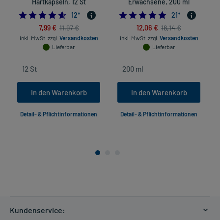
Hartkapseln, 12 St
Erwachsene, 200 ml
4.583333333333333
5.0
12
*
21
*
7,99 €
12,06 €
11,97 €
18,14 €
inkl. MwSt.
zzgl.
Versandkosten
inkl. MwSt.
zzgl.
Versandkosten
Lieferbar
Lieferbar
In den Warenkorb
In den Warenkorb
Detail- & Pflichtinformationen
Detail- & Pflichtinformationen
Kundenservice: