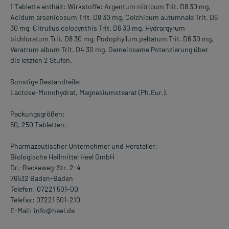
1 Tablette enthält: Wirkstoffe: Argentum nitricum Trit. D8 30 mg,
Acidum arsenicosum Trit. D8 30 mg, Colchicum autumnale Trit. D6
30 mg, Citrullus colocynthis Trit. D6 30 mg, Hydrargyrum
bichloratum Trit. D8 30 mg, Podophyllum peltatum Trit. D6 30 mg,
Veratrum album Trit. D4 30 mg. Gemeinsame Potenzierung über
die letzten 2 Stufen.
Sonstige Bestandteile:
Lactose-Monohydrat, Magnesiumstearat (Ph.Eur.).
Packungsgrößen:
50, 250 Tabletten.
Pharmazeutischer Unternehmer und Hersteller:
Biologische Heilmittel Heel GmbH
Dr.-Reckeweg-Str. 2-4
76532 Baden-Baden
Telefon: 07221 501-00
Telefax: 07221 501-210
E-Mail: info@heel.de