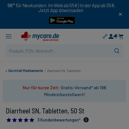
5€*
für Neukunden: Im Web ab 55€ | In der App ab 35€.
Jetzt App downloaden
Durchfall Medikamente
/
Diarrheel SN, Tabletten
Nur für kurze Zeit:
Gratis-Versand* ab 19€
Mindestbestellwert!
Diarrheel SN, Tabletten, 50 St
5.0
3 Kundenbewertungen*