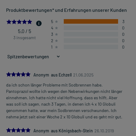
Produktbewertungen* und Erfahrungen unserer Kunden
5.0
5
3
4
0
5,0 / 5
3
0
3 insgesamt
2
0
1
0
5.0
Anonym aus Echzell
21.06.2025
da ich schon länger Probleme mit Sodbrennen habe.
Pantoprazol wollte ich wegen den Nebenwirkungen nicht länger
einnehmen. Ich hatte nicht viel Hoffnung, dass es hilft. Aber
was soll ich sagen, nach 3 Tagen, in denen ich 4 x 10 Globuli
genommen hatte, war mein Sodbrennen verschwunden. Ich
nehme jetzt seit einer Woche 2 x 10 Globuli und es geht mir gut.
5.0
Anonym aus Königsbach-Stein
26.10.2019