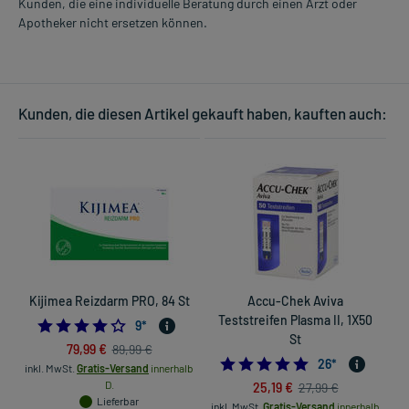
Kunden, die eine individuelle Beratung durch einen Arzt oder
Apotheker nicht ersetzen können.
Kunden, die diesen Artikel gekauft haben, kauften auch:
Kijimea Reizdarm PRO, 84 St
Accu-Chek Aviva
Teststreifen Plasma II, 1X50
4.111111111111111
9
*
St
79,99 €
89,99 €
4.7692307692307
26
*
inkl. MwSt.
Gratis-Versand
innerhalb
D.
25,19 €
27,99 €
Lieferbar
inkl. MwSt.
Gratis-Versand
innerhalb