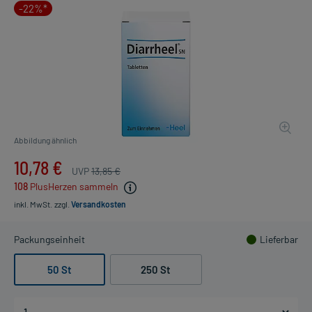
-22%*
Abbildung ähnlich
10,78 €
UVP
13,85 €
108
PlusHerzen sammeln
inkl. MwSt.
zzgl.
Versandkosten
Packungseinheit
Lieferbar
50 St
250 St