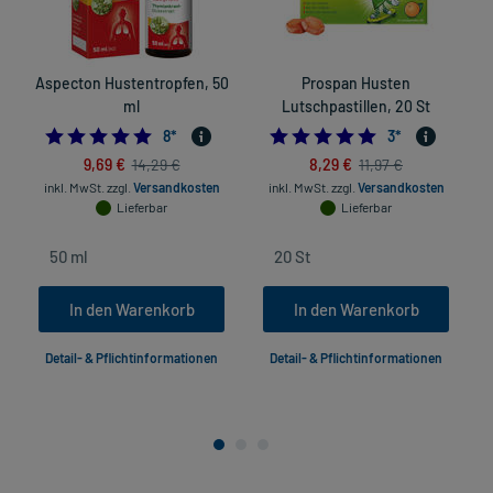
Aspecton Hustentropfen, 50
Prospan Husten
ml
Lutschpastillen, 20 St
5.0
5.0
8
*
3
*
9,69 €
8,29 €
14,29 €
11,97 €
inkl. MwSt.
zzgl.
Versandkosten
inkl. MwSt.
zzgl.
Versandkosten
Lieferbar
Lieferbar
In den Warenkorb
In den Warenkorb
Detail- & Pflichtinformationen
Detail- & Pflichtinformationen