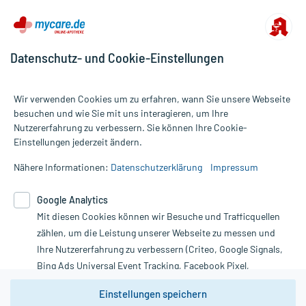
Datenschutz- und Cookie-Einstellungen
Wir verwenden Cookies um zu erfahren, wann Sie unsere Webseite
besuchen und wie Sie mit uns interagieren, um Ihre
Nutzererfahrung zu verbessern. Sie können Ihre Cookie-
Alle Preise gelten inkl. MwSt., ggf. zzgl. Versandkosten
Einstellungen jederzeit ändern.
Informationen auf dieser Website werden ausschließlich für
informative Zwecke zur Verfügung gestellt. Sie ersetzen keinesfalls
Nähere Informationen:
Datenschutzerklärung
Impressum
die Untersuchung und Behandlung durch einen Arzt. Bitte
beachten Sie, dass hierdurch weder Diagnosen gestellt noch
Google Analytics
Therapien eingeleitet werden können. | Diese Webseite benutzt
Mit diesen Cookies können wir Besuche und Trafficquellen
Google Analytics. Lesen Sie bitte dazu die wichtigen Hinweise in
unserer Datenschutzerklärung. Für den Widerruf einer Bestellung
zählen, um die Leistung unserer Webseite zu messen und
nutzen Sie das Formular:
Ihre Nutzererfahrung zu verbessern (Criteo, Google Signals,
Bing Ads Universal Event Tracking, Facebook Pixel,
Vertrag widerrufen
Youtube-Social Plugin).
Einstellungen speichern