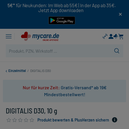
5€*
für Neukunden: Im Web ab 55€ | In der App ab 35€.
Jetzt App downloaden
Einzelmittel
/
DIGITALIS D30
Nur für kurze Zeit:
Gratis-Versand* ab 19€
Mindestbestellwert!
DIGITALIS D30, 10 g
Produkt bewerten & PlusHerzen sichern