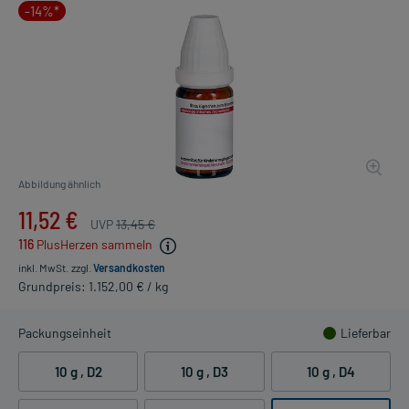
-14%*
Abbildung ähnlich
11,52 €
UVP
13,45 €
116
PlusHerzen sammeln
inkl. MwSt.
zzgl.
Versandkosten
Grundpreis: 1.152,00 € / kg
Packungseinheit
Lieferbar
10 g
, D2
10 g
, D3
10 g
, D4