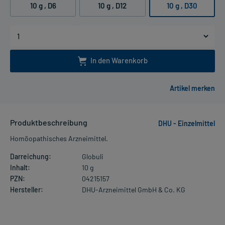
10 g
, D6
10 g
, D12
10 g
, D30
In den Warenkorb
Produktbeschreibung
DHU - Einzelmittel
Homöopathisches Arzneimittel.
Darreichung:
Globuli
Inhalt:
10 g
PZN:
04215157
Hersteller:
DHU-Arzneimittel GmbH & Co. KG