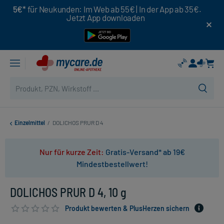
5€*
für Neukunden: Im Web ab 55€ | In der App ab 35€.
Jetzt App downloaden
Einzelmittel
/
DOLICHOS PRUR D 4
Nur für kurze Zeit:
Gratis-Versand* ab 19€
Mindestbestellwert!
DOLICHOS PRUR D 4, 10 g
Produkt bewerten & PlusHerzen sichern