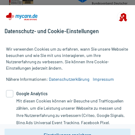
Datenschutz- und Cookie-Einstellungen
Wir verwenden Cookies um zu erfahren, wann Sie unsere Webseite
besuchen und wie Sie mit uns interagieren, um Ihre
Nutzererfahrung zu verbessern. Sie können Ihre Cookie-
Alle Preise gelten inkl. MwSt., ggf. zzgl. Versandkosten
Einstellungen jederzeit ändern.
Informationen auf dieser Website werden ausschließlich für
informative Zwecke zur Verfügung gestellt. Sie ersetzen keinesfalls
Nähere Informationen:
Datenschutzerklärung
Impressum
die Untersuchung und Behandlung durch einen Arzt. Bitte
beachten Sie, dass hierdurch weder Diagnosen gestellt noch
Google Analytics
Therapien eingeleitet werden können. | Diese Webseite benutzt
Mit diesen Cookies können wir Besuche und Trafficquellen
Google Analytics. Lesen Sie bitte dazu die wichtigen Hinweise in
unserer Datenschutzerklärung. Für den Widerruf einer Bestellung
zählen, um die Leistung unserer Webseite zu messen und
nutzen Sie das Formular:
Ihre Nutzererfahrung zu verbessern (Criteo, Google Signals,
Bing Ads Universal Event Tracking, Facebook Pixel,
Vertrag widerrufen
Youtube-Social Plugin).