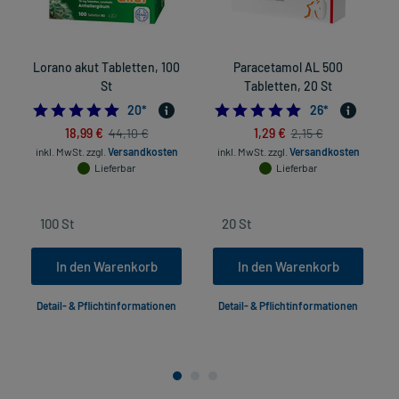
Lorano akut Tabletten, 100
Paracetamol AL 500
St
Tabletten, 20 St
4.95
4.9615384615384
20
*
26
*
18,99 €
1,29 €
44,10 €
2,15 €
inkl. MwSt.
zzgl.
Versandkosten
inkl. MwSt.
zzgl.
Versandkosten
in
Lieferbar
Lieferbar
In den Warenkorb
In den Warenkorb
Detail- & Pflichtinformationen
Detail- & Pflichtinformationen