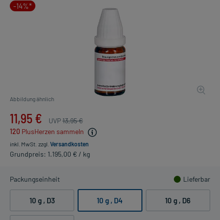
-14%*
Abbildung ähnlich
11,95 €
UVP
13,95 €
120
PlusHerzen sammeln
inkl. MwSt.
zzgl.
Versandkosten
Grundpreis: 1.195,00 € / kg
Packungseinheit
Lieferbar
10 g
, D3
10 g
, D4
10 g
, D6