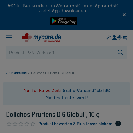
5€*
für Neukunden: Im Web ab 55€ | In der App ab 35€.
Jetzt App downloaden
Einzelmittel
/
Dolichos Pruriens D 6 Globuli
Nur für kurze Zeit:
Gratis-Versand* ab 19€
Mindestbestellwert!
Dolichos Pruriens D 6 Globuli, 10 g
Produkt bewerten & PlusHerzen sichern