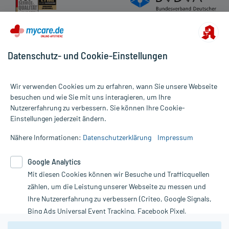
Datenschutz- und Cookie-Einstellungen
Wir verwenden Cookies um zu erfahren, wann Sie unsere Webseite
besuchen und wie Sie mit uns interagieren, um Ihre
Nutzererfahrung zu verbessern. Sie können Ihre Cookie-
Alle Preise gelten inkl. MwSt., ggf. zzgl. Versandkosten
Einstellungen jederzeit ändern.
Informationen auf dieser Website werden ausschließlich für
informative Zwecke zur Verfügung gestellt. Sie ersetzen keinesfalls
Nähere Informationen:
Datenschutzerklärung
Impressum
die Untersuchung und Behandlung durch einen Arzt. Bitte
beachten Sie, dass hierdurch weder Diagnosen gestellt noch
Google Analytics
Therapien eingeleitet werden können. | Diese Webseite benutzt
Mit diesen Cookies können wir Besuche und Trafficquellen
Google Analytics. Lesen Sie bitte dazu die wichtigen Hinweise in
unserer Datenschutzerklärung. Für den Widerruf einer Bestellung
zählen, um die Leistung unserer Webseite zu messen und
nutzen Sie das Formular:
Ihre Nutzererfahrung zu verbessern (Criteo, Google Signals,
Bing Ads Universal Event Tracking, Facebook Pixel,
Vertrag widerrufen
Youtube-Social Plugin).