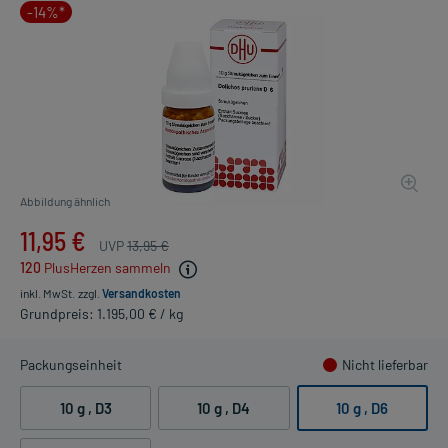
-14%*
Abbildung ähnlich
11,95 €
UVP
13,95 €
120
PlusHerzen sammeln
inkl. MwSt.
zzgl.
Versandkosten
Grundpreis: 1.195,00 € / kg
Packungseinheit
Nicht lieferbar
10 g
, D3
10 g
, D4
10 g
, D6