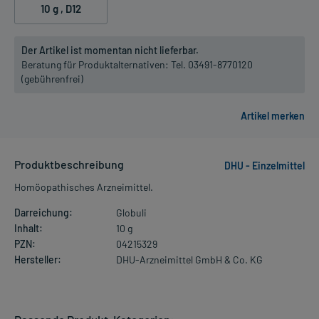
10 g
, D12
Der Artikel ist momentan nicht lieferbar.
Beratung für Produktalternativen:
Tel. 03491-8770120
(gebührenfrei)
Produktbeschreibung
DHU - Einzelmittel
Homöopathisches Arzneimittel.
Darreichung:
Globuli
Inhalt:
10 g
PZN:
04215329
Hersteller:
DHU-Arzneimittel GmbH & Co. KG