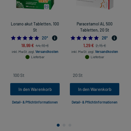
Lorano akut Tabletten, 100
Paracetamol AL 500
St
Tabletten, 20 St
4.95
4.9615384615384
20
*
26
*
18,99 €
1,29 €
44,10 €
2,15 €
inkl. MwSt.
zzgl.
Versandkosten
inkl. MwSt.
zzgl.
Versandkosten
in
Lieferbar
Lieferbar
In den Warenkorb
In den Warenkorb
Detail- & Pflichtinformationen
Detail- & Pflichtinformationen