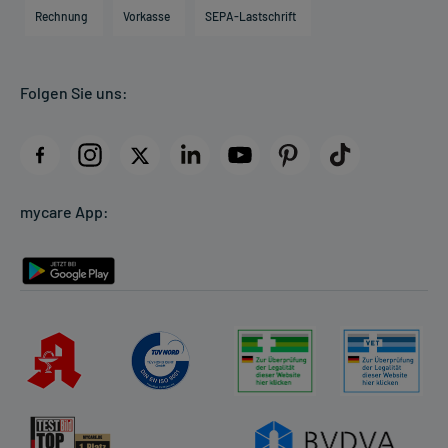
Engagement
Direktabrechnung PKV
Rechnung
Vorkasse
SEPA-Lastschrift
Partner
Apotheke vor Ort
Kundenbewertungen
Folgen Sie uns:
AGB
Impressum
Datenschutz
Cookie-Einstellungen
mycare App:
Rückgabe/Widerruf
Barrierefreiheitserklärung