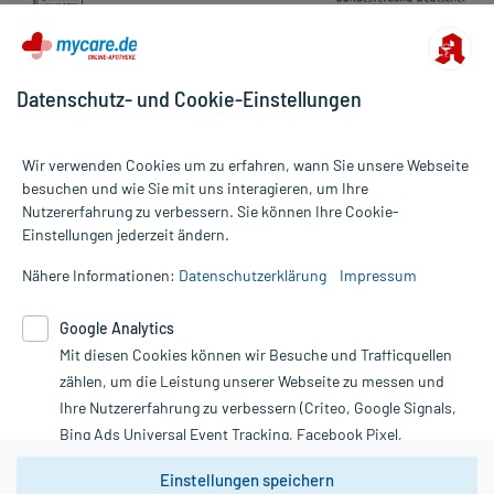
Datenschutz- und Cookie-Einstellungen
Wir verwenden Cookies um zu erfahren, wann Sie unsere Webseite
besuchen und wie Sie mit uns interagieren, um Ihre
Nutzererfahrung zu verbessern. Sie können Ihre Cookie-
Alle Preise gelten inkl. MwSt., ggf. zzgl. Versandkosten
Einstellungen jederzeit ändern.
Informationen auf dieser Website werden ausschließlich für
informative Zwecke zur Verfügung gestellt. Sie ersetzen keinesfalls
Nähere Informationen:
Datenschutzerklärung
Impressum
die Untersuchung und Behandlung durch einen Arzt. Bitte
beachten Sie, dass hierdurch weder Diagnosen gestellt noch
Google Analytics
Therapien eingeleitet werden können. | Diese Webseite benutzt
Mit diesen Cookies können wir Besuche und Trafficquellen
Google Analytics. Lesen Sie bitte dazu die wichtigen Hinweise in
unserer Datenschutzerklärung. Für den Widerruf einer Bestellung
zählen, um die Leistung unserer Webseite zu messen und
nutzen Sie das Formular:
Ihre Nutzererfahrung zu verbessern (Criteo, Google Signals,
Bing Ads Universal Event Tracking, Facebook Pixel,
Vertrag widerrufen
Youtube-Social Plugin).
Einstellungen speichern