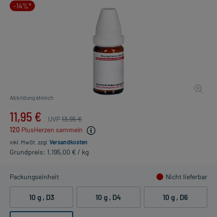
-14%*
Abbildung ähnlich
11,95 €
UVP
13,95 €
120
PlusHerzen sammeln
inkl. MwSt.
zzgl.
Versandkosten
Grundpreis: 1.195,00 € / kg
Packungseinheit
Nicht lieferbar
10 g
, D3
10 g
, D4
10 g
, D6