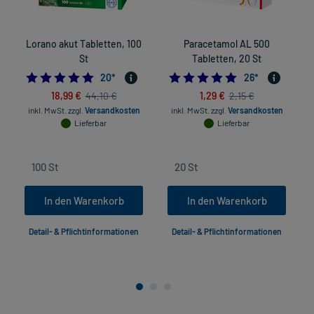
Lorano akut Tabletten, 100
Paracetamol AL 500
St
Tabletten, 20 St
4.95
4.9615384615384
20
*
26
*
18,99 €
1,29 €
44,10 €
2,15 €
inkl. MwSt.
zzgl.
Versandkosten
inkl. MwSt.
zzgl.
Versandkosten
in
Lieferbar
Lieferbar
In den Warenkorb
In den Warenkorb
Detail- & Pflichtinformationen
Detail- & Pflichtinformationen