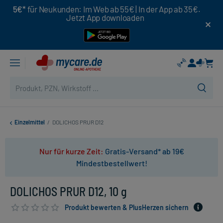
5€*
für Neukunden: Im Web ab 55€ | In der App ab 35€.
Jetzt App downloaden
Einzelmittel
/
DOLICHOS PRUR D12
Nur für kurze Zeit:
Gratis-Versand* ab 19€
Mindestbestellwert!
DOLICHOS PRUR D12, 10 g
Produkt bewerten & PlusHerzen sichern