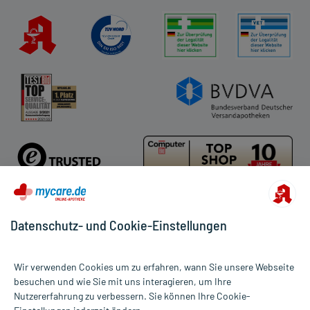
Datenschutz- und Cookie-Einstellungen
Für die Produkte der Kategorie Muskeln, Knochen & Gelenke
wurden 4993 Bewertungen mit durchschnittlich 4,8 von 5 Sternen
Wir verwenden Cookies um zu erfahren, wann Sie unsere Webseite
abgegeben.
besuchen und wie Sie mit uns interagieren, um Ihre
Nutzererfahrung zu verbessern. Sie können Ihre Cookie-
Alle Preise gelten inkl. MwSt., ggf. zzgl. Versandkosten