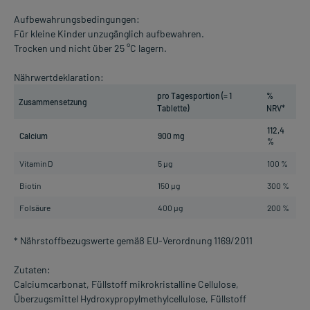
Aufbewahrungsbedingungen:
Für kleine Kinder unzugänglich aufbewahren.
Trocken und nicht über 25 °C lagern.
Nährwertdeklaration:
pro Tagesportion (= 1
%
Zusammensetzung
Tablette)
NRV*
112,4
Calcium
900 mg
%
Vitamin D
5 µg
100 %
Biotin
150 µg
300 %
Folsäure
400 µg
200 %
* Nährstoffbezugswerte gemäß EU-Verordnung 1169/2011
Zutaten:
Calciumcarbonat, Füllstoff mikrokristalline Cellulose,
Überzugsmittel Hydroxypropylmethylcellulose, Füllstoff