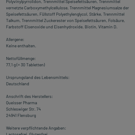
Polyvinylpyrrolidon, Trennmittel Speisefettsäuren, Trennmittel
vernetzte Carboxymethylcellulose, Trennmittel Magnesiumsalze der
Speisefettsäuren, Füllstoff Polyethylenglycol, Stärke, Trennmittel
Talkum, Trennmittel Zuckerester von Speisefettsäuren, Folsäure,
Farbstoff Eisenoxide und Eisenhydroxide, Biotin, Vitamin D.
Allergene:
Keine enthalten.
Nettofüllmenge:
77,1 g (= 30 Tabletten)
Ursprungsland des Lebensmittels:
Deutschland
Anschrift des Herstellers:
Queisser Pharma
Schleswiger Str. 74
24941 Flensburg
Weitere verpflichtende Angaben:
Lactosefrei. Glutenfrei.