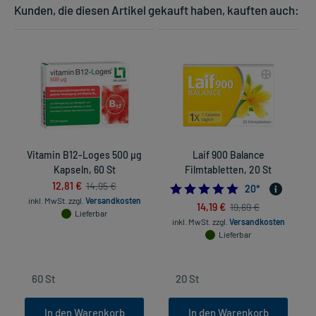
Kunden, die diesen Artikel gekauft haben, kauften auch:
Vitamin B12-Loges 500 µg
Laif 900 Balance
Kapseln, 60 St
Filmtabletten, 20 St
12,81 €
14,95 €
5.0
20
*
inkl. MwSt.
zzgl.
Versandkosten
14,19 €
19,69 €
Lieferbar
inkl. MwSt.
zzgl.
Versandkosten
Lieferbar
In den Warenkorb
In den Warenkorb