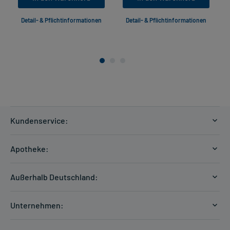
Detail- & Pflichtinformationen
Detail- & Pflichtinformationen
Kundenservice:
Versandkosten
Apotheke:
Zahlungsarten
Ratgeber
Kontakt
Außerhalb Deutschland:
E-Rezept
FAQ
Versandkosten Schweiz
Papierrezept einlösen
Hilfe
Unternehmen:
Formular anfordern
mycarePlus
Experten-Team