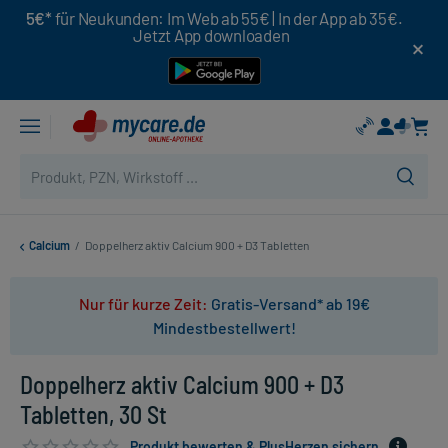
5€*
für Neukunden: Im Web ab 55€ | In der App ab 35€.
Jetzt App downloaden
Calcium
/
Doppelherz aktiv Calcium 900 + D3 Tabletten
Nur für kurze Zeit:
Gratis-Versand* ab 19€
Mindestbestellwert!
Doppelherz aktiv Calcium 900 + D3
Tabletten, 30 St
Produkt bewerten & PlusHerzen sichern