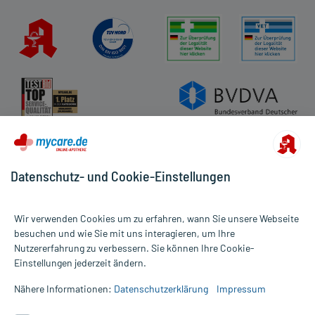
Datenschutz- und Cookie-Einstellungen
Wir verwenden Cookies um zu erfahren, wann Sie unsere Webseite
besuchen und wie Sie mit uns interagieren, um Ihre
Nutzererfahrung zu verbessern. Sie können Ihre Cookie-
Alle Preise gelten inkl. MwSt., ggf. zzgl. Versandkosten
Einstellungen jederzeit ändern.
Informationen auf dieser Website werden ausschließlich für
informative Zwecke zur Verfügung gestellt. Sie ersetzen keinesfalls
Nähere Informationen:
Datenschutzerklärung
Impressum
die Untersuchung und Behandlung durch einen Arzt. Bitte
beachten Sie, dass hierdurch weder Diagnosen gestellt noch