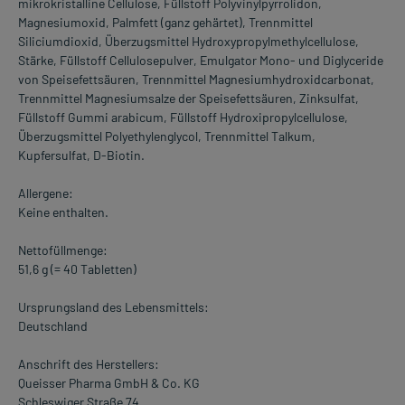
mikrokristalline Cellulose, Füllstoff Polyvinylpyrrolidon,
Magnesiumoxid, Palmfett (ganz gehärtet), Trennmittel
Siliciumdioxid, Überzugsmittel Hydroxypropylmethylcellulose,
Stärke, Füllstoff Cellulosepulver, Emulgator Mono- und Diglyceride
von Speisefettsäuren, Trennmittel Magnesiumhydroxidcarbonat,
Trennmittel Magnesiumsalze der Speisefettsäuren, Zinksulfat,
Füllstoff Gummi arabicum, Füllstoff Hydroxipropylcellulose,
Überzugsmittel Polyethylenglycol, Trennmittel Talkum,
Kupfersulfat, D-Biotin.
Allergene:
Keine enthalten.
Nettofüllmenge:
51,6 g (= 40 Tabletten)
Ursprungsland des Lebensmittels:
Deutschland
Anschrift des Herstellers:
Queisser Pharma GmbH & Co. KG
Schleswiger Straße 74