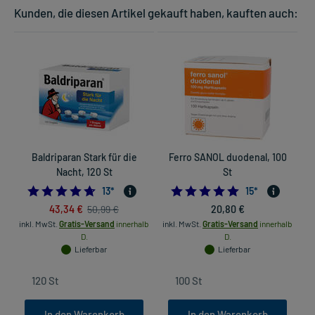
Kunden, die diesen Artikel gekauft haben, kauften auch:
Baldriparan Stark für die
Ferro SANOL duodenal, 100
Nacht, 120 St
St
4.6923076923076925
4.7333333333333
13
*
15
*
43,34 €
20,80 €
50,99 €
inkl. MwSt.
Gratis-Versand
innerhalb
inkl. MwSt.
Gratis-Versand
innerhalb
D.
D.
Lieferbar
Lieferbar
In den Warenkorb
In den Warenkorb