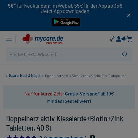
5€*
für Neukunden: Im Web ab 55€ | In der App ab 35€.
Jetzt App downloaden
Haare, Haut & Nägel
/
Doppelherz aktiv Kieselerde+Biotin+Zink Tabletten
Nur für kurze Zeit:
Gratis-Versand* ab 19€
Mindestbestellwert!
Doppelherz aktiv Kieselerde+Biotin+Zink
Tabletten, 40 St
5.0
2 Kundenbewertungen*