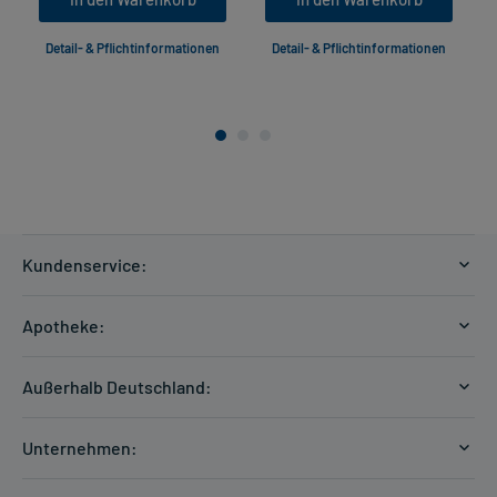
Detail- & Pflichtinformationen
Detail- & Pflichtinformationen
Kundenservice:
Versandkosten
Apotheke:
Zahlungsarten
Ratgeber
Kontakt
Außerhalb Deutschland:
E-Rezept
FAQ
Versandkosten Schweiz
Papierrezept einlösen
Hilfe
Unternehmen:
Formular anfordern
mycarePlus
Experten-Team