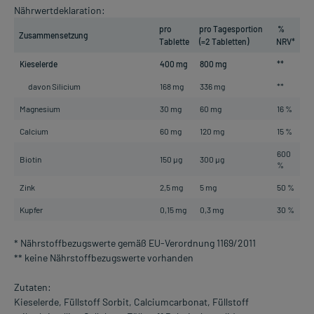
Nährwertdeklaration:
pro
pro Tagesportion
%
Zusammensetzung
Tablette
(=2 Tabletten)
NRV*
Kieselerde
400 mg
800 mg
**
davon Silicium
168 mg
336 mg
**
Magnesium
30 mg
60 mg
16 %
Calcium
60 mg
120 mg
15 %
600
Biotin
150 µg
300 µg
%
Zink
2,5 mg
5 mg
50 %
Kupfer
0,15 mg
0,3 mg
30 %
* Nährstoffbezugswerte gemäß EU-Verordnung 1169/2011
** keine Nährstoffbezugswerte vorhanden
Zutaten:
Kieselerde, Füllstoff Sorbit, Calciumcarbonat, Füllstoff