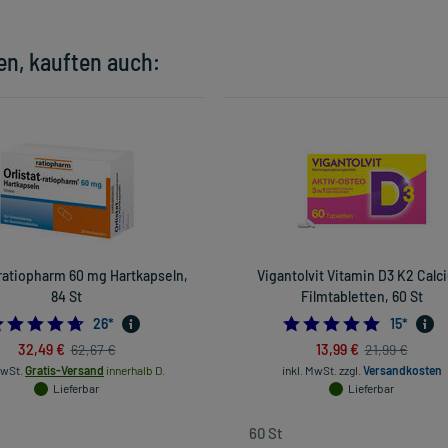
en, kauften auch:
-ratiopharm 60 mg Hartkapseln,
Vigantolvit Vitamin D3 K2 Calc
84 St
Filmtabletten, 60 St
4.6923076923076925
4.866666
26
*
15
*
32,49 €
13,99 €
62,67 €
21,99 €
MwSt.
Gratis-Versand
innerhalb D.
inkl. MwSt.
zzgl.
Versandkosten
Lieferbar
Lieferbar