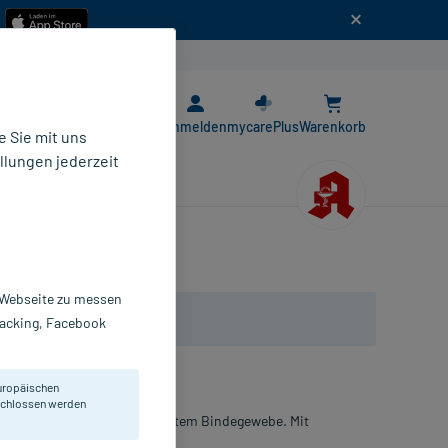
n
E-Rezept App
Anmelden
mycarePlus
Warenkorb
 Sie mit uns
llungen jederzeit
r Webseite zu messen
Tracking, Facebook
uropäischen
eschlossen werden
orgung gesunder Haut und festem Bindegewebe. Mit