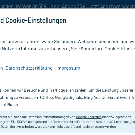
unden: Im Web ab 55€ | In der App ab 35€. Jetzt App downloade
d Cookie-Einstellungen
es um zu erfahren, wann Sie unsere Webseite besuchen und wie
e Nutzererfahrung zu verbessern. Sie können Ihre Cookie-Einste
nlösen
Rezeptur
Aktion %
en:
Datenschutzerklärung
Impressum
l
/
Doppelherz aktiv Kollagen 1000 Tabletten
s können wir Besuche und Trafficquellen zählen, um die Leistung unsere
Nur für kurze Zeit:
Gratis-Versand* ab 19€ Mindestbestellwert!
fahrung zu verbessern (Criteo, Google Signals, Bing Ads Universal Event 
ial Plugin).
00 Tabletten, 30
Doppelherz
arauf hin, dass die Datenschutzbestimmungen von
Google Analytics
nicht zwingend den E
n gem. EU-DSGVO genügen und ein Datentransfer in Drittstaaten bzw. die USA nicht ausg
 Daten dort verarbeitet werden, kann nicht geprüft und nachvollzogen werden.
Zum Erhalt und der Nährstoffvers
Kollagenhydrolysat und Vitaminen.