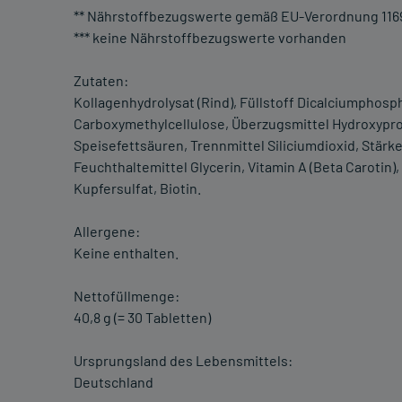
** Nährstoffbezugswerte gemäß EU-Verordnung 116
*** keine Nährstoffbezugswerte vorhanden
Zutaten:
Kollagenhydrolysat (Rind), Füllstoff Dicalciumphosph
Carboxymethylcellulose, Überzugsmittel Hydroxypro
Speisefettsäuren, Trennmittel Siliciumdioxid, Stärke,
Feuchthaltemittel Glycerin, Vitamin A (Beta Carotin
Kupfersulfat, Biotin.
Allergene:
Keine enthalten.
Nettofüllmenge:
40,8 g (= 30 Tabletten)
Ursprungsland des Lebensmittels:
Deutschland