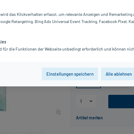
Darreichung:
Ta
 wird das Klickverhalten erfasst, um relevante Anzeigen und Remarketing
Inhalt:
30
Google Retargeting, Bing Ads Universal Event Tracking, Facebook Pixel, Ka
PZN:
18
Hersteller:
Qu
6,95 €
kies
70
PlusHerzen sam
d für die Funktionen der Webseite unbedingt erforderlich und können nich
inkl. MwSt.
zzgl.
Versandkosten
Packungseinheit
Einstellungen speichern
Alle ablehnen
30 St
100 St