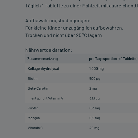
Täglich 1 Tablette zu einer Mahlzeit mit ausreichen
Aufbewahrungsbedingungen:
Für kleine Kinder unzugänglich aufbewahren.
Trocken und nicht über 25 °C lagern.
Nährwertdeklaration:
Zusammensetzung
pro Tagesportion (= 1 Tablette)
Kollagenhydrolysat
1.000 mg
Biotin
500 µg
Beta-Carotin
2 mg
entspricht Vitamin A
333 µg
Kupfer
0,3 mg
Mangan
0,5 mg
Vitamin C
40 mg