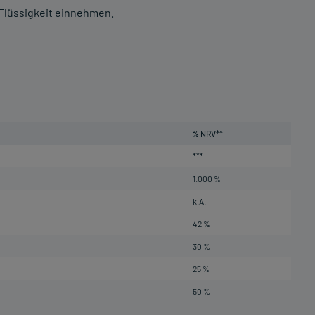
d Flüssigkeit einnehmen.
% NRV**
***
1.000 %
k.A.
42 %
30 %
25 %
50 %