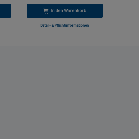
In den Warenkorb
Detail- & Pflichtinformationen
Deta