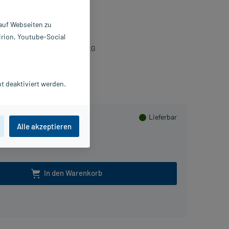
bletten
 auf Webseiten zu
 St
irion, Youtube-Social
389352
eisser Pharma GmbH & Co. KG
meln
t deaktiviert werden.
Lieferbar
Alle akzeptieren
In den Warenkorb