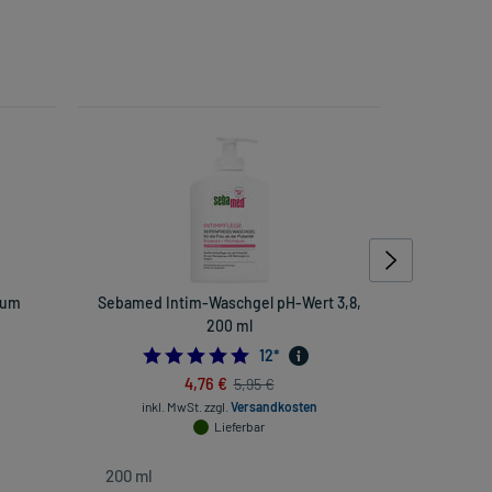
ium
Sebamed Intim-Waschgel pH-Wert 3,8,
Aminoplu
200 ml
inkl. Mw
666666666
5.0
12
*
4,76 €
5,95 €
inkl. MwSt.
zzgl.
Versandkosten
Lieferbar