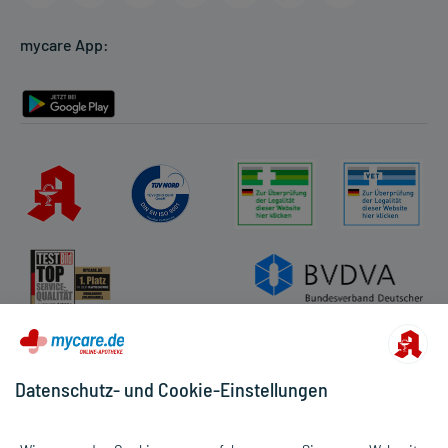
Cookie-Einstellungen
mycare App:
Rückgabe/Widerruf
Barrierefreiheitserklärung
Datenschutz- und Cookie-Einstellungen