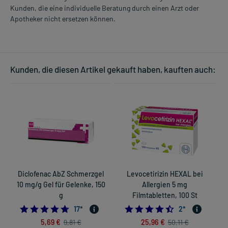
Kunden, die eine individuelle Beratung durch einen Arzt oder
Apotheker nicht ersetzen können.
Kunden, die diesen Artikel gekauft haben, kauften auch:
Diclofenac AbZ Schmerzgel
Levocetirizin HEXAL bei
10 mg/g Gel für Gelenke, 150
Allergien 5 mg
g
Filmtabletten, 100 St
4.705882352941177
4.5
17
*
2
*
5,69 €
25,96 €
9,81 €
50,11 €