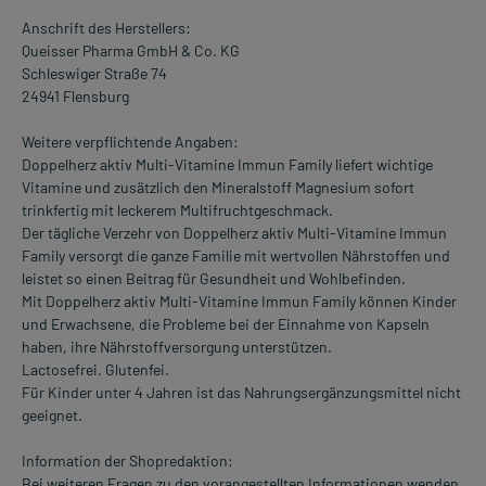
Anschrift des Herstellers:
Queisser Pharma GmbH & Co. KG
Schleswiger Straße 74
24941 Flensburg
Weitere verpflichtende Angaben:
Doppelherz aktiv Multi-Vitamine Immun Family liefert wichtige
Vitamine und zusätzlich den Mineralstoff Magnesium sofort
trinkfertig mit leckerem Multifruchtgeschmack.
Der tägliche Verzehr von Doppelherz aktiv Multi-Vitamine Immun
Family versorgt die ganze Familie mit wertvollen Nährstoffen und
leistet so einen Beitrag für Gesundheit und Wohlbefinden.
Mit Doppelherz aktiv Multi-Vitamine Immun Family können Kinder
und Erwachsene, die Probleme bei der Einnahme von Kapseln
haben, ihre Nährstoffversorgung unterstützen.
Lactosefrei. Glutenfei.
Für Kinder unter 4 Jahren ist das Nahrungsergänzungsmittel nicht
geeignet.
Information der Shopredaktion:
Bei weiteren Fragen zu den vorangestellten Informationen wenden