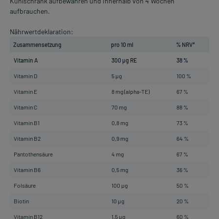
Kühlschrank aufbewahren und innerhalb von 4 Wochen
aufbrauchen.
Nährwertdeklaration:
Zusammensetzung
pro 10 ml
% NRV*
Vitamin A
300 µg RE
38 %
Vitamin D
5 µg
100 %
Vitamin E
8 mg (alpha-TE)
67 %
Vitamin C
70 mg
88 %
Vitamin B1
0,8 mg
73 %
Vitamin B2
0,9 mg
64 %
Pantothensäure
4 mg
67 %
Vitamin B6
0,5 mg
36 %
Folsäure
100 µg
50 %
Biotin
10 µg
20 %
Vitamin B12
1,5 µg
60 %