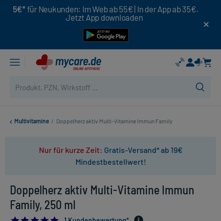
5€*
für Neukunden: Im Web ab 55€ | In der App ab 35€.
Jetzt App downloaden
Multivitamine
/
Doppelherz aktiv Multi-Vitamine Immun Family
Nur für kurze Zeit:
Gratis-Versand* ab 19€
Mindestbestellwert!
Doppelherz aktiv Multi-Vitamine Immun
Family, 250 ml
5.0
1 Kundenbewertung*