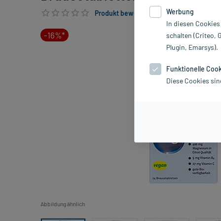
Werbung
Produkt bewerten & PlusHerzen sichern
In diesen Cookies
-16%*
schalten (Criteo, 
Plugin, Emarsys).
Funktionelle Coo
Diese Cookies sin
Abbildung ähnlich