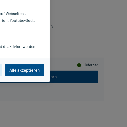
ausetabletten
 auf Webseiten zu
 St
irion, Youtube-Social
047269
eisser Pharma GmbH & Co. KG
Herzen sammeln
t deaktiviert werden.
Lieferbar
Alle akzeptieren
In den Warenkorb