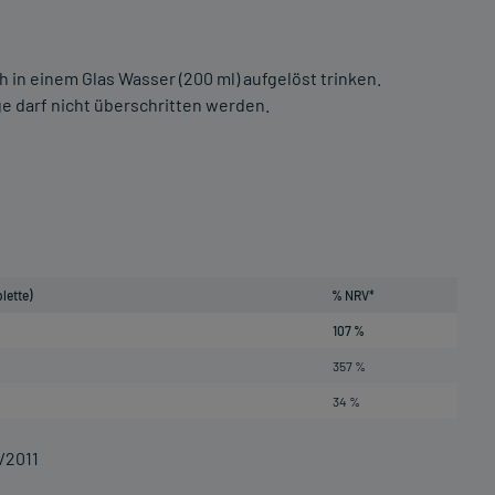
 in einem Glas Wasser (200 ml) aufgelöst trinken.
 darf nicht überschritten werden.
lette)
% NRV*
107 %
357 %
34 %
/2011