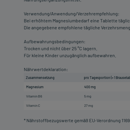
Verwendung/Anwendung/Verzehrempfehlung:
Bei erhöhtem Magnesiumbedarf eine Tablette täglich
Die angegebene empfohlene tägliche Verzehrsmenge
Aufbewahrungsbedingungen:
Trocken und nicht über 25 °C lagern.
Für kleine Kinder unzugänglich aufbewahren.
Nährwertdeklaration:
Zusammensetzung
pro Tagesportion (= 1 Brausetab
Magnesium
400 mg
Vitamin B6
5 mg
Vitamin C
27 mg
* Nährstoffbezugswerte gemäß EU-Verordnung 1169