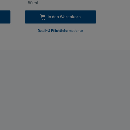
In den Warenkorb
Detail- & Pflichtinformationen
Deta