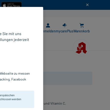
n
E-Rezept App
Anmelden
mycarePlus
Warenkorb
 Sie mit uns
llungen jederzeit
etabletten
r Webseite zu messen
Tracking, Facebook
uropäischen
eschlossen werden
 mit Magnesium, Vitamin B6 und Vitamin C.
tapfel-Geschmack.