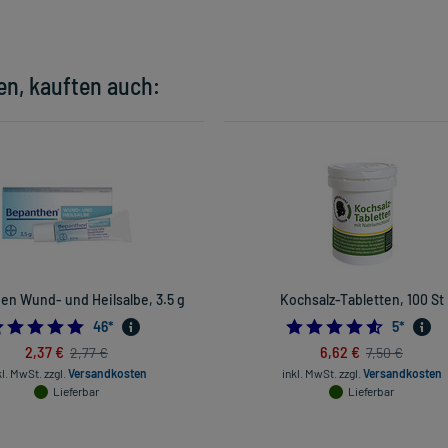
en, kauften auch:
en Wund- und Heilsalbe, 3.5 g
Kochsalz-Tabletten, 100 St
5.0
4.6
46
*
5
*
2,37 €
6,62 €
2,77 €
7,50 €
kl. MwSt.
zzgl.
Versandkosten
inkl. MwSt.
zzgl.
Versandkosten
Lieferbar
Lieferbar