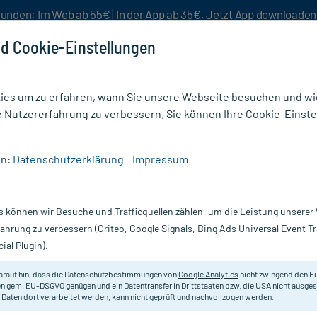
unden: Im Web ab 55€ | In der App ab 35€. Jetzt App downloade
d Cookie-Einstellungen
es um zu erfahren, wann Sie unsere Webseite besuchen und wie
e Nutzererfahrung zu verbessern. Sie können Ihre Cookie-Einste
nlösen
Rezeptur
Aktion %
en:
Datenschutzerklärung
Impressum
ochen & Gelenke Nahrungsergänzung
/
Doppelherz Magnesium 400 Citrat system Braus
s können wir Besuche und Trafficquellen zählen, um die Leistung unsere
Nur für kurze Zeit:
Gratis-Versand* ab 19€ Mindestbestellwert!
fahrung zu verbessern (Criteo, Google Signals, Bing Ads Universal Event 
ial Plugin).
trat system
Doppelherz
arauf hin, dass die Datenschutzbestimmungen von
Google Analytics
nicht zwingend den E
n gem. EU-DSGVO genügen und ein Datentransfer in Drittstaaten bzw. die USA nicht ausg
 Daten dort verarbeitet werden, kann nicht geprüft und nachvollzogen werden.
Veganes Nahrungsergänzungsmittel
Brausetabletten mit Orange-Grana