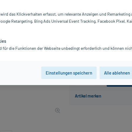
Darreichung:
Br
 wird das Klickverhalten erfasst, um relevante Anzeigen und Remarketing
Inhalt:
24
Google Retargeting, Bing Ads Universal Event Tracking, Facebook Pixel, Ka
PZN:
11
Hersteller:
Qu
8,29 €
kies
UVP
9,95 €
83
Plus
d für die Funktionen der Webseite unbedingt erforderlich und können nich
inkl. MwSt.
zzgl.
Versandkosten
Einstellungen speichern
Alle ablehnen