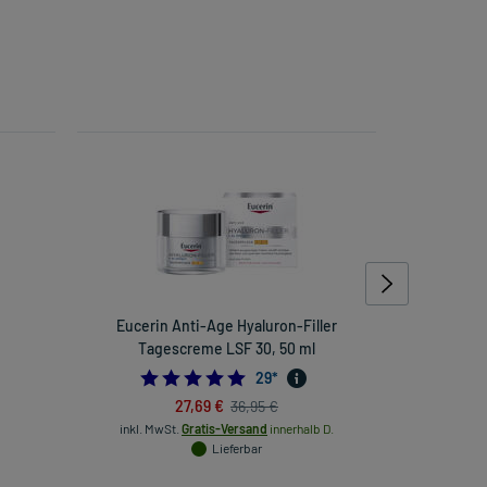
Eucerin Anti-Age Hyaluron-Filler
Eisentable
Tagescreme LSF 30, 50 ml
4.827586206896552
29
*
27,69 €
36,95 €
inkl. MwSt.
Gratis-Versand
innerhalb D.
inkl
Lieferbar