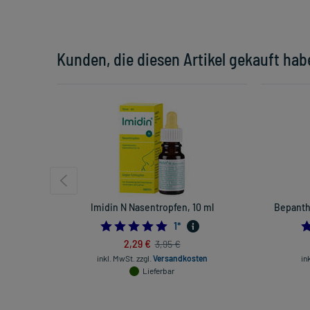
Kunden, die diesen Artikel gekauft hab
Imidin N Nasentropfen, 10 ml
Bepanth
5.0
1
*
2,29 €
3,95 €
inkl. MwSt.
zzgl.
Versandkosten
in
Lieferbar