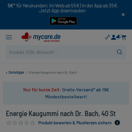
5€*
für Neukunden: Im Web ab 55€ | In der App ab 35€.
Jetzt App downloaden
Sonstiges
/
Energie Kaugummi nach Dr. Bach
Nur für kurze Zeit:
Gratis-Versand* ab 19€
Mindestbestellwert!
Energie Kaugummi nach Dr. Bach, 40 St
Produkt bewerten & PlusHerzen sichern