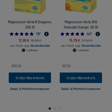
Magnesium Verla N Dragees,
Magnesium Verla 300
200 St
Granulat Orange, 50 St
4.884615384615385
4.825
78
*
40
*
12,99 €
15,79 €
18,99 €
21,50 €
inkl. MwSt.
zzgl.
Versandkosten
inkl. MwSt.
zzgl.
Versandkosten
Lieferbar
Lieferbar
In den Warenkorb
In den Warenkorb
Detail- & Pflichtinformationen
Detail- & Pflichtinformationen