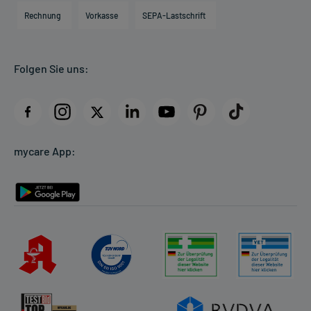
Engagement
Direktabrechnung PKV
Rechnung
Vorkasse
SEPA-Lastschrift
Partner
Apotheke vor Ort
Kundenbewertungen
Folgen Sie uns:
AGB
Impressum
Datenschutz
Cookie-Einstellungen
mycare App:
Rückgabe/Widerruf
Barrierefreiheitserklärung