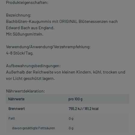
Produkteigenschaften:
Bezeichnung:
Bachblüten-Kaugummis mit ORIGINAL Blütenessenzen nach
Edward Bach aus England.
Mit Süßungsmitteln.
Verwendung/Anwendung/Verzehrempfehlung:
4-8 Stück/Tag.
Aufbewahrungsbedingungen:
Außerhalb der Reichweite von kleinen Kindern, kühl, trocken und
vor Licht geschützt lagern.
Nährwertdeklaration:
Nährwerte
pro 100 g
Brennwert
755,2 kJ / 181,2 kcal
Fett
0 g
davon gesättigte Fettsäuren
0 g