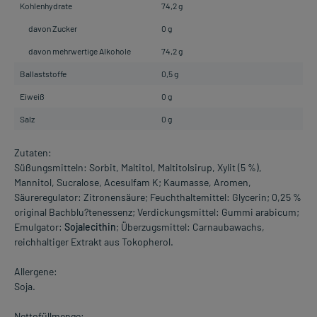
Kohlenhydrate
74,2 g
davon Zucker
0 g
davon mehrwertige Alkohole
74,2 g
Ballaststoffe
0,5 g
Eiweiß
0 g
Salz
0 g
Zutaten:
Süßungsmitteln: Sorbit, Maltitol, Maltitolsirup, Xylit (5 %),
Mannitol, Sucralose, Acesulfam K; Kaumasse, Aromen,
Säureregulator: Zitronensäure; Feuchthaltemittel: Glycerin; 0,25 %
original Bachblu?tenessenz; Verdickungsmittel: Gummi arabicum;
Emulgator:
Sojalecithin
; Überzugsmittel: Carnaubawachs,
reichhaltiger Extrakt aus Tokopherol.
Allergene:
Soja.
Nettofüllmenge: