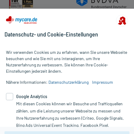
Datenschutz- und Cookie-Einstellungen
Wir verwenden Cookies um zu erfahren, wann Sie unsere Webseite
besuchen und wie Sie mit uns interagieren, um Ihre
Nutzererfahrung zu verbessern. Sie können Ihre Cookie-
Alle Preise gelten inkl. MwSt., ggf. zzgl. Versandkosten
Einstellungen jederzeit ändern.
Informationen auf dieser Website werden ausschließlich für
informative Zwecke zur Verfügung gestellt. Sie ersetzen keinesfalls
Nähere Informationen:
Datenschutzerklärung
Impressum
die Untersuchung und Behandlung durch einen Arzt. Bitte
beachten Sie, dass hierdurch weder Diagnosen gestellt noch
Google Analytics
Therapien eingeleitet werden können. | Diese Webseite benutzt
Mit diesen Cookies können wir Besuche und Trafficquellen
Google Analytics. Lesen Sie bitte dazu die wichtigen Hinweise in
unserer Datenschutzerklärung. Für den Widerruf einer Bestellung
zählen, um die Leistung unserer Webseite zu messen und
nutzen Sie das Formular:
Ihre Nutzererfahrung zu verbessern (Criteo, Google Signals,
Bing Ads Universal Event Tracking, Facebook Pixel,
Vertrag widerrufen
Youtube-Social Plugin).