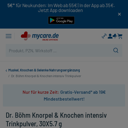
5€*
für Neukunden: Im Web ab 55€ | In der App ab 35€.
Jetzt App downloaden
Muskel, Knochen & Gelenke Nahrungsergänzung
/
Dr. Böhm Knorpel & Knochen intensiv Trinkpulver
Nur für kurze Zeit:
Gratis-Versand* ab 19€
Mindestbestellwert!
Dr. Böhm Knorpel & Knochen intensiv
Trinkpulver, 30X5.7 g