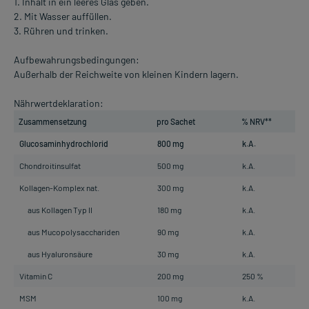
1. Inhalt in ein leeres Glas geben.
2. Mit Wasser auffüllen.
3. Rühren und trinken.
Aufbewahrungsbedingungen:
Außerhalb der Reichweite von kleinen Kindern lagern.
Nährwertdeklaration:
Zusammensetzung
pro Sachet
% NRV**
Glucosaminhydrochlorid
800 mg
k.A.
Chondroitinsulfat
500 mg
k.A.
Kollagen-Komplex nat.
300 mg
k.A.
aus Kollagen Typ II
180 mg
k.A.
aus Mucopolysacchariden
90 mg
k.A.
aus Hyaluronsäure
30 mg
k.A.
Vitamin C
200 mg
250 %
MSM
100 mg
k.A.