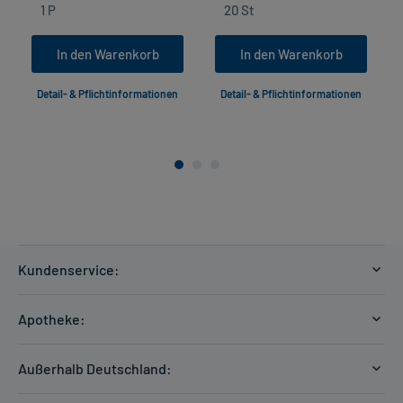
In den Warenkorb
In den Warenkorb
Detail- & Pflichtinformationen
Detail- & Pflichtinformationen
Kundenservice:
Versandkosten
Apotheke:
Zahlungsarten
Ratgeber
Kontakt
Außerhalb Deutschland:
E-Rezept
FAQ