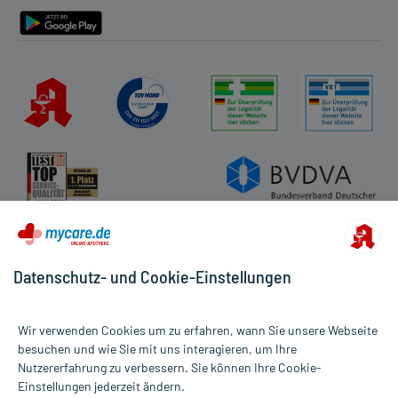
Datenschutz- und Cookie-Einstellungen
Wir verwenden Cookies um zu erfahren, wann Sie unsere Webseite
besuchen und wie Sie mit uns interagieren, um Ihre
Nutzererfahrung zu verbessern. Sie können Ihre Cookie-
Alle Preise gelten inkl. MwSt., ggf. zzgl. Versandkosten
Einstellungen jederzeit ändern.
Informationen auf dieser Website werden ausschließlich für