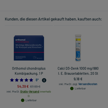
Kunden, die diesen Artikel gekauft haben, kauften auch:
Orthomol chondroplus
Calci D3-Denk 1000 mg/880
D
Kombipackung, 1 P
I. E. Brausetabletten, 20 St
9,18 €
4.833333333333333
6
*
inkl. MwSt.
zzgl.
Versandkosten
54,39 €
67,99 €
Lieferbar
inkl. MwSt.
Gratis-Versand
innerhalb
D.
Lieferbar