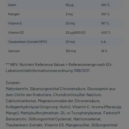
Selen
55 µg
100 %
Mangan
2 mg
100 %
Vitamin E
20 mg
167 %
Vitamin D3
20 µg (800 IE)
400 %
Traubenkern-Extrakt (OPC)
20 mg
k.A.
Calcium
150 mg
19 %
** NRV: Nutrient Reference Values = Referenzmenge nach EU-
Lebensmittelinformationsverordnung 1169/2011
Zutaten:
Maltodextrin, Säuerungsmittel Citronensäure, Glucosamin aus
dem Chitin der Krebstiere, Chondroitinsulfat-Natrium,
Calciumcarbonat, Magnesiumsalze der Zitronensäure,
Kollagenhydrolysat (Ursprung: Huhn), Vitamin C, Aroma (Maracuja,
Mango), Methylsulfonylmethan, DL-α-Tocopherylacetat, Farbstoff
Betacarotin, Süßungsmittel Cyclamat, Natriumselenat,
Traubenkern-Extrakt, Vitamin D3, Mangansulfat, Süßungsmittel