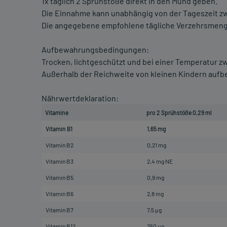
1x täglich 2 Sprühstöße direkt in den Mund geben.
Die Einnahme kann unabhängig von der Tageszeit zw
Die angegebene empfohlene tägliche Verzehrsmenge
Aufbewahrungsbedingungen:
Trocken, lichtgeschützt und bei einer Temperatur zwi
Außerhalb der Reichweite von kleinen Kindern auf
Nährwertdeklaration:
Vitamine
pro 2 Sprühstöße 0,29 ml
Vitamin B1
1,65 mg
Vitamin B2
0,21 mg
Vitamin B3
2,4 mg NE
Vitamin B5
0,9 mg
Vitamin B6
2,8 mg
Vitamin B7
7,5 µg
Vitamin B12
250 µg