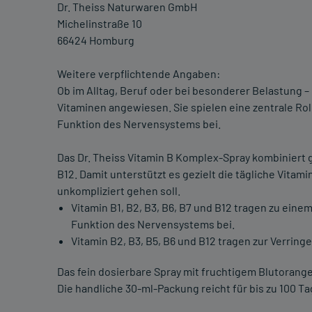
Dr. Theiss Naturwaren GmbH
Michelinstraße 10
66424 Homburg
Weitere verpflichtende Angaben:
Ob im Alltag, Beruf oder bei besonderer Belastung –
Vitaminen angewiesen. Sie spielen eine zentrale Ro
Funktion des Nervensystems bei.
Das Dr. Theiss Vitamin B Komplex-Spray kombiniert gl
B12. Damit unterstützt es gezielt die tägliche Vita
unkompliziert gehen soll.
Vitamin B1, B2, B3, B6, B7 und B12 tragen zu ei
Funktion des Nervensystems bei.
Vitamin B2, B3, B5, B6 und B12 tragen zur Verrin
Das fein dosierbare Spray mit fruchtigem Blutorange
Die handliche 30-ml-Packung reicht für bis zu 100 Ta