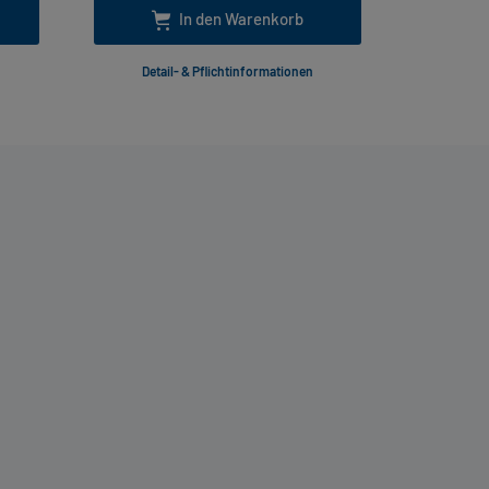
In den Warenkorb
Detail- & Pflichtinformationen
Deta