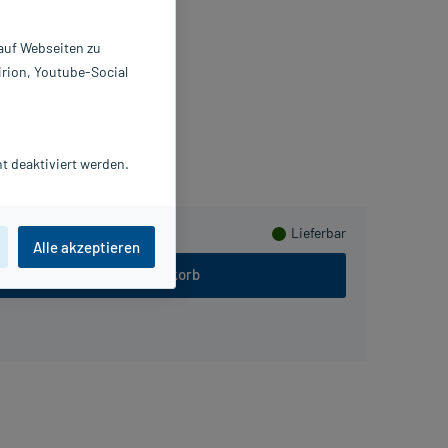
ray
 ml
 auf Webseiten zu
418092
irion, Youtube-Social
. Theiss Naturwaren GmbH
sHerzen sammeln
t deaktiviert werden.
Lieferbar
Alle akzeptieren
In den Warenkorb