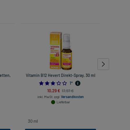
letten,
Vitamin B12 Hevert Direkt-Spray, 30 ml
Doloc
3.0
1
*
962962963
10,29 €
17,97 €
inkl. MwSt.
zzgl.
Versandkosten
inkl. Mw
Lieferbar