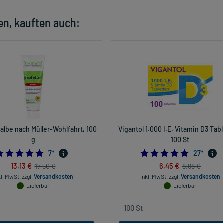
en, kauften auch:
Salbe nach Müller-Wohlfahrt, 100
Vigantol 1.000 I.E. Vitamin D3 Tab
g
100 St
5.0
4.962962
7
*
27
*
13,13 €
6,45 €
17,50 €
8,98 €
kl. MwSt.
zzgl.
Versandkosten
inkl. MwSt.
zzgl.
Versandkosten
Lieferbar
Lieferbar