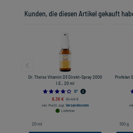
Kunden, die diesen Artikel gekauft hab
Dr. Theiss Vitamin D3 Direkt-Spray 2000
Profelan 
I.E., 20 ml
4.333333333333333
6
*
8,36 €
10,49 €
inkl. MwSt.
zzgl.
Versandkosten
in
Lieferbar