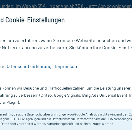
unden: Im Web ab 55€ | In der App ab 35€. Jetzt App downloade
d Cookie-Einstellungen
es um zu erfahren, wann Sie unsere Webseite besuchen und wie
e Nutzererfahrung zu verbessern. Sie können Ihre Cookie-Einste
nlösen
Rezeptur
Aktion %
en:
Datenschutzerklärung
Impressum
s Vitamin B Komplex-Spray
s können wir Besuche und Trafficquellen zählen, um die Leistung unsere
Nur für kurze Zeit:
Gratis-Versand* ab 19€ Mindestbestellwert!
fahrung zu verbessern (Criteo, Google Signals, Bing Ads Universal Event 
ial Plugin).
-Spray, 30 ml
Dr. Theiss
arauf hin, dass die Datenschutzbestimmungen von
Google Analytics
nicht zwingend den E
n gem. EU-DSGVO genügen und ein Datentransfer in Drittstaaten bzw. die USA nicht ausg
 Daten dort verarbeitet werden, kann nicht geprüft und nachvollzogen werden.
Nahrungsergänzungsmittel mit Vit