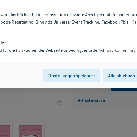
Darreichung:
Sp
Inhalt:
30
 wird das Klickverhalten erfasst, um relevante Anzeigen und Remarketing
PZN:
17
Google Retargeting, Bing Ads Universal Event Tracking, Facebook Pixel, Ka
Hersteller:
Dr
8,39 €
UVP
10,49 €
84
Plu
kies
inkl. MwSt.
zzgl.
Versandkosten
d für die Funktionen der Webseite unbedingt erforderlich und können nich
Grundpreis: 279,67 € / l
Einstellungen speichern
Alle ablehnen