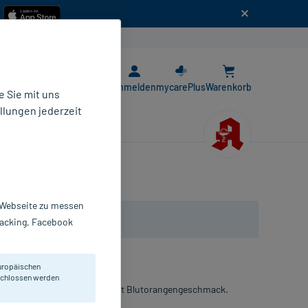
n
E-Rezept App
Anmelden
mycarePlus
Warenkorb
 Sie mit uns
llungen jederzeit
r Webseite zu messen
Tracking, Facebook
uropäischen
eschlossen werden
aminen. Praktisches Spray mit Blutorangengeschmack.