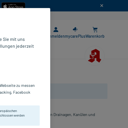
n
E-Rezept App
Anmelden
mycarePlus
Warenkorb
 Sie mit uns
llungen jederzeit
r Webseite zu messen
Tracking, Facebook
uropäischen
ur hygienischen Versorgung von Drainagen, Kanülen und
eschlossen werden