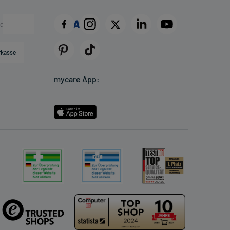
rkasse
mycare App: