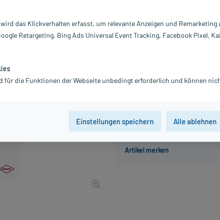
Darreichung:
K
Inhalt:
25
 wird das Klickverhalten erfasst, um relevante Anzeigen und Remarketing
PZN:
0
Google Retargeting, Bing Ads Universal Event Tracking, Facebook Pixel, Ka
Hersteller:
Dr
28,80 €
288
PlusHerzen 
kies
inkl. MwSt.
Gratis-Versand
innerhalb D.
d für die Funktionen der Webseite unbedingt erforderlich und können nich
Einstellungen speichern
Alle ablehnen