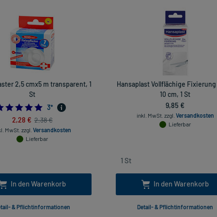
aster 2,5 cmx5 m transparent, 1
Hansaplast Vollflächige Fixierung
St
10 cm, 1 St
9,85 €
5.0
3
*
inkl. MwSt.
zzgl.
Versandkosten
2,28 €
2,38 €
Lieferbar
kl. MwSt.
zzgl.
Versandkosten
Lieferbar
In den Warenkorb
In den Warenkorb
tail- & Pflichtinformationen
Detail- & Pflichtinformationen