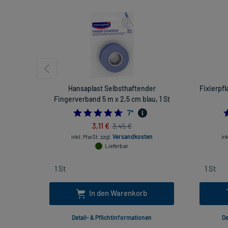
Hansaplast Selbsthaftender
Fixierpfl
Fingerverband 5 m x 2,5 cm blau, 1 St
4.714285714285714
7
*
3,11 €
3,45 €
inkl. MwSt.
zzgl.
Versandkosten
in
Lieferbar
In den Warenkorb
Detail- & Pflichtinformationen
De