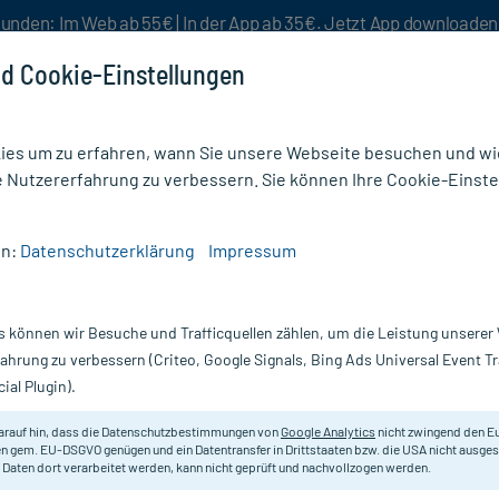
unden: Im Web ab 55€ | In der App ab 35€. Jetzt App downloade
d Cookie-Einstellungen
es um zu erfahren, wann Sie unsere Webseite besuchen und wie
e Nutzererfahrung zu verbessern. Sie können Ihre Cookie-Einste
nlösen
Rezeptur
Aktion %
en:
Datenschutzerklärung
Impressum
ressen
/
Schlitzkompressen
/
Draco Vlies-Schlitzkompressen 7,5x7,5 cm steril 4fach
s können wir Besuche und Trafficquellen zählen, um die Leistung unsere
Nur für kurze Zeit:
Gratis-Versand* ab 19€ Mindestbestellwert!
fahrung zu verbessern (Criteo, Google Signals, Bing Ads Universal Event 
ial Plugin).
en 7,5x7,5 cm
arauf hin, dass die Datenschutzbestimmungen von
Google Analytics
nicht zwingend den E
Sterile Vlies-Schlitzkompressen z
n gem. EU-DSGVO genügen und ein Datentransfer in Drittstaaten bzw. die USA nicht ausg
 Daten dort verarbeitet werden, kann nicht geprüft und nachvollzogen werden.
Zugängen.