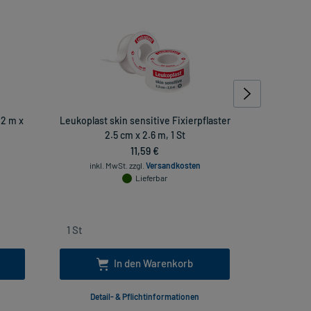
 2 m x
Leukoplast skin sensitive Fixierpflaster
Leukoplast
2.5 cm x 2.6 m, 1 St
11,59 €
inkl. MwSt.
zzgl.
Versandkosten
inkl
Lieferbar
In den Warenkorb
Detail- & Pflichtinformationen
Deta