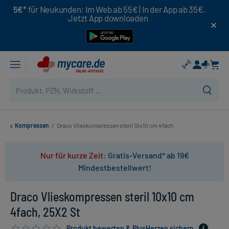
5€*
für Neukunden: Im Web ab 55€ | In der App ab 35€.
Jetzt App downloaden
Kompressen
/
Draco Vlieskompressen steril 10x10 cm 4fach
Nur für kurze Zeit:
Gratis-Versand* ab 19€
Mindestbestellwert!
Draco Vlieskompressen steril 10x10 cm
4fach, 25X2 St
Produkt bewerten & PlusHerzen sichern