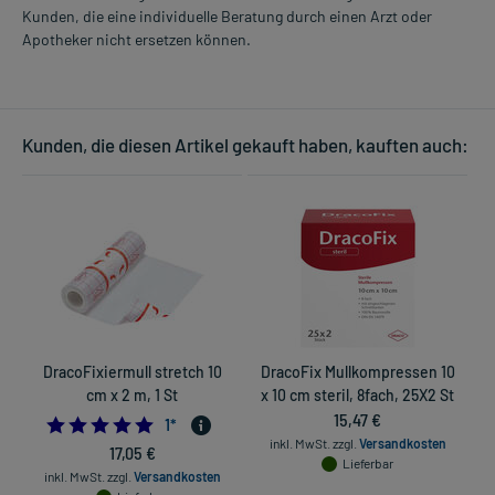
Kunden, die eine individuelle Beratung durch einen Arzt oder
Apotheker nicht ersetzen können.
Kunden, die diesen Artikel gekauft haben, kauften auch:
DracoFixiermull stretch 10
DracoFix Mullkompressen 10
cm x 2 m, 1 St
x 10 cm steril, 8fach, 25X2 St
15,47 €
5.0
1
*
inkl. MwSt.
zzgl.
Versandkosten
17,05 €
Lieferbar
inkl. MwSt.
zzgl.
Versandkosten