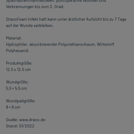
Spalthautentnahmestellen, postoperative Wunden und
Verbrennungen bis zum 2. Grad.
DracoFoam Infekt haft kann unter ärztlicher Aufsicht bis zu 7 Tage
auf der Wunde verbleiben.
Material:
Hydrophiler, absorbierender Polyurethanschaum, Wirkstoff
Polyhexanid.
Produktgröße:
12,5 x 12,5 cm
Wundgröße:
5,5 × 5,5 cm
Wundpadgröße:
8 × 8 cm
Quelle: www.draco.de
Stand: 01/2022