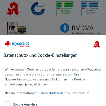
Datenschutz- und Cookie-Einstellungen
Wir verwenden Cookies um zu erfahren, wann Sie unsere Webseite
besuchen und wie Sie mit uns interagieren, um Ihre
Nutzererfahrung zu verbessern. Sie können Ihre Cookie-
Alle Preise gelten inkl. MwSt., ggf. zzgl. Versandkosten
Einstellungen jederzeit ändern.
Informationen auf dieser Website werden ausschließlich für
informative Zwecke zur Verfügung gestellt. Sie ersetzen keinesfalls
Nähere Informationen:
Datenschutzerklärung
Impressum
die Untersuchung und Behandlung durch einen Arzt. Bitte
beachten Sie, dass hierdurch weder Diagnosen gestellt noch
Google Analytics
Therapien eingeleitet werden können. | Diese Webseite benutzt