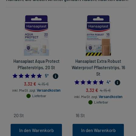
Hansaplast Aqua Protect
Hansaplast Extra Robust
Pflasterstrips, 20 St
Waterproof Pflasterstrips, 16
St
5.0
5
*
5.0
4
*
3,32 €
4,15 €
3,32 €
4,15 €
inkl. MwSt.
zzgl.
Versandkosten
Lieferbar
inkl. MwSt.
zzgl.
Versandkosten
Lieferbar
In den Warenkorb
In den Warenkorb