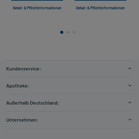
Detail- & Pflichtinformationen
Detail- & Pflichtinformationen
Kundenservice:
Versandkosten
Apotheke:
Zahlungsarten
Ratgeber
Kontakt
Außerhalb Deutschland:
E-Rezept
FAQ
Versandkosten Schweiz
Papierrezept einlösen
Hilfe
Unternehmen:
Formular anfordern
mycarePlus
Experten-Team
Arzneimittel-Check
Direktbestellung