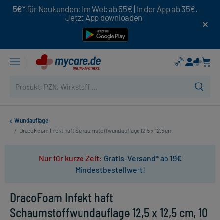
5€*
für Neukunden: Im Web ab 55€ | In der App ab 35€.
Jetzt App downloaden
Wundauflage
/
DracoFoam Infekt haft Schaumstoffwundauflage 12,5 x 12,5 cm
Nur für kurze Zeit:
Gratis-Versand* ab 19€
Mindestbestellwert!
DracoFoam Infekt haft
Schaumstoffwundauflage 12,5 x 12,5 cm, 10