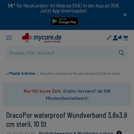
5€*
für Neukunden: Im Web ab 55€ | In der App ab 35€.
Jetzt App downloaden
Pflaster & Binden
/
DracoPor waterproof Wundverband 3,8x3,8 cm steril
Nur für kurze Zeit:
Gratis-Versand* ab 19€
Mindestbestellwert!
DracoPor waterproof Wundverband 3,8x3,8
cm steril, 10 St
Produkt bewerten & PlusHerzen sichern