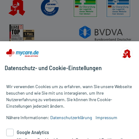
Datenschutz- und Cookie-Einstellungen
Wir verwenden Cookies um zu erfahren, wann Sie unsere Webseite
besuchen und wie Sie mit uns interagieren, um Ihre
Nutzererfahrung zu verbessern. Sie können Ihre Cookie-
Alle Preise gelten inkl. MwSt., ggf. zzgl. Versandkosten
Einstellungen jederzeit ändern.
Informationen auf dieser Website werden ausschließlich für
informative Zwecke zur Verfügung gestellt. Sie ersetzen keinesfalls
Nähere Informationen:
Datenschutzerklärung
Impressum
die Untersuchung und Behandlung durch einen Arzt. Bitte
beachten Sie, dass hierdurch weder Diagnosen gestellt noch
Google Analytics
Therapien eingeleitet werden können. | Diese Webseite benutzt