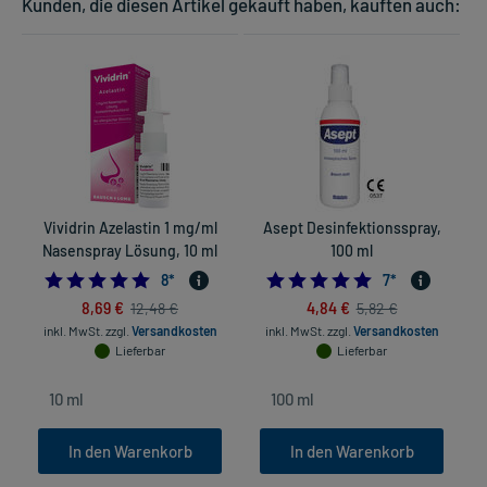
Kunden, die diesen Artikel gekauft haben, kauften auch:
Vividrin Azelastin 1 mg/ml
Asept Desinfektionsspray,
Nasenspray Lösung, 10 ml
100 ml
4.875
5.0
8
*
7
*
8,69 €
4,84 €
12,48 €
5,82 €
inkl. MwSt.
zzgl.
Versandkosten
inkl. MwSt.
zzgl.
Versandkosten
Lieferbar
Lieferbar
In den Warenkorb
In den Warenkorb