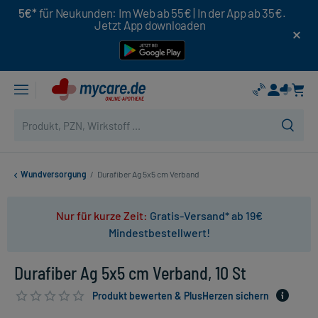
5€*
für Neukunden: Im Web ab 55€ | In der App ab 35€.
Jetzt App downloaden
Wundversorgung
/
Durafiber Ag 5x5 cm Verband
Nur für kurze Zeit:
Gratis-Versand* ab 19€
Mindestbestellwert!
Durafiber Ag 5x5 cm Verband, 10 St
Produkt bewerten & PlusHerzen sichern