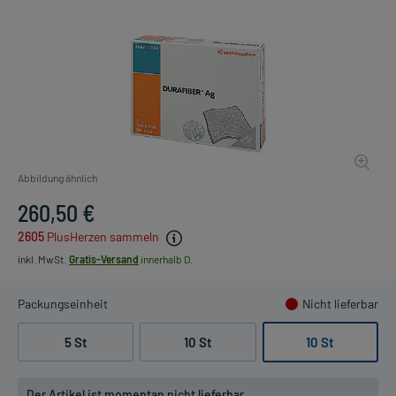
Abbildung ähnlich
260,50 €
2605
PlusHerzen sammeln
inkl. MwSt.
Gratis-Versand
innerhalb D.
Packungseinheit
Nicht lieferbar
5 St
10 St
10 St
Der Artikel ist momentan nicht lieferbar.