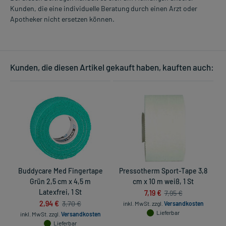
Kunden, die eine individuelle Beratung durch einen Arzt oder
Apotheker nicht ersetzen können.
Kunden, die diesen Artikel gekauft haben, kauften auch:
Buddycare Med Fingertape
Pressotherm Sport-Tape 3,8
Grün 2,5 cm x 4,5 m
cm x 10 m weiß, 1 St
Latexfrei, 1 St
7,19 €
7,95 €
2,94 €
3,70 €
inkl. MwSt.
zzgl.
Versandkosten
Lieferbar
inkl. MwSt.
zzgl.
Versandkosten
Lieferbar