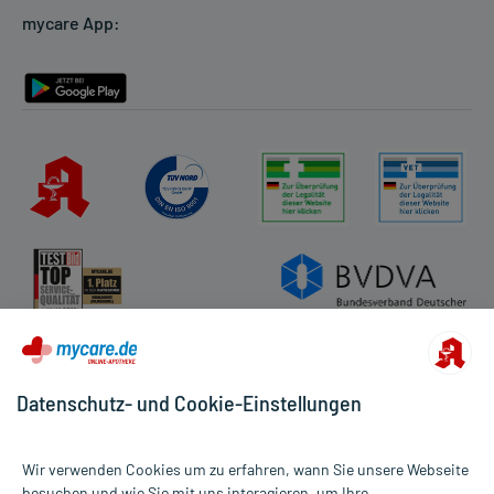
mycare App:
Rückgabe/Widerruf
Barrierefreiheitserklärung
Datenschutz- und Cookie-Einstellungen
Wir verwenden Cookies um zu erfahren, wann Sie unsere Webseite
besuchen und wie Sie mit uns interagieren, um Ihre