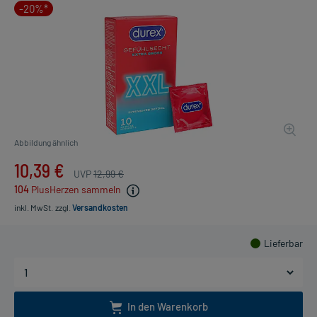
-20%*
Abbildung ähnlich
10,39 €
UVP
12,99 €
104
PlusHerzen sammeln
inkl. MwSt.
zzgl.
Versandkosten
Lieferbar
In den Warenkorb