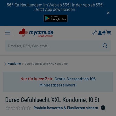
5€*
für Neukunden: Im Web ab 55€ | In der App ab 35€.
Jetzt App downloaden
Kondome
/
Durex Gefühlsecht XXL Kondome
Nur für kurze Zeit:
Gratis-Versand* ab 19€
Mindestbestellwert!
Durex Gefühlsecht XXL Kondome, 10 St
Produkt bewerten & PlusHerzen sichern