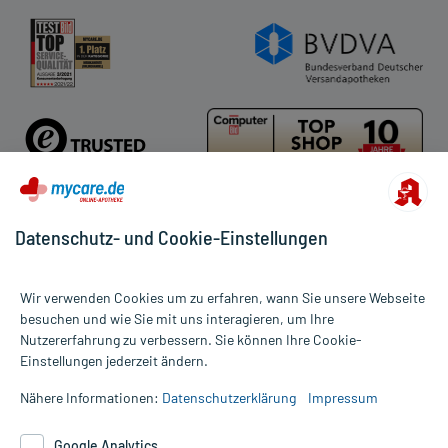
Cookie-Einstellungen
Rückgabe/Widerruf
Barrierefreiheitserklärung
Datenschutz- und Cookie-Einstellungen
Für die Produkte der Kategorie Schlaftabletten & Schlafmittel
wurden 1031 Bewertungen mit durchschnittlich 4,6 von 5 Sternen
Wir verwenden Cookies um zu erfahren, wann Sie unsere Webseite
abgegeben.
besuchen und wie Sie mit uns interagieren, um Ihre
Nutzererfahrung zu verbessern. Sie können Ihre Cookie-
Alle Preise gelten inkl. MwSt., ggf. zzgl. Versandkosten
Einstellungen jederzeit ändern.
Informationen auf dieser Website werden ausschließlich für
informative Zwecke zur Verfügung gestellt. Sie ersetzen keinesfalls
Nähere Informationen:
Datenschutzerklärung
Impressum
die Untersuchung und Behandlung durch einen Arzt. Bitte
beachten Sie, dass hierdurch weder Diagnosen gestellt noch
Google Analytics