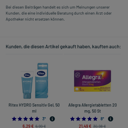
Bei diesen Beiträgen handelt es sich um Meinungen unserer
Kunden, die eine individuelle Beratung durch einen Arzt oder
Apotheker nicht ersetzen können.
Kunden, die diesen Artikel gekauft haben, kauften auch:
Ritex HYDRO Sensitiv Gel, 50
Allegra Allergietabletten 20
ml
mg, 50 St
5.0
5.0
3
*
8
*
6,29 €
21,49 €
6,99 €
30,98 €