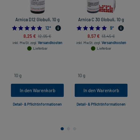
Arnica D12 Globuli, 10 g
Arnica C 30 Globuli, 10 g
5.0
4.8888888888888
12
*
9
*
8,25 €
8,57 €
12,95 €
13,45 €
inkl. MwSt.
zzgl.
Versandkosten
inkl. MwSt.
zzgl.
Versandkosten
Lieferbar
Lieferbar
In den Warenkorb
In den Warenkorb
Detail- & Pflichtinformationen
Detail- & Pflichtinformationen