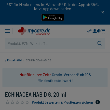
5€*
für Neukunden: Im Web ab 55€ | In der App ab 35€.
Jetzt App downloaden
Einzelmittel
/
ECHINACEA HAB D 6
Nur für kurze Zeit:
Gratis-Versand* ab 19€
Mindestbestellwert!
ECHINACEA HAB D 6, 20 ml
Produkt bewerten & PlusHerzen sichern