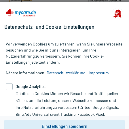
Datenschutz- und Cookie-Einstellungen
Wir verwenden Cookies um zu erfahren, wann Sie unsere Webseite
besuchen und wie Sie mit uns interagieren, um Ihre
Nutzererfahrung zu verbessern. Sie können Ihre Cookie-
Alle Preise gelten inkl. MwSt., ggf. zzgl. Versandkosten
Einstellungen jederzeit ändern.
Informationen auf dieser Website werden ausschließlich für
informative Zwecke zur Verfügung gestellt. Sie ersetzen keinesfalls
Nähere Informationen:
Datenschutzerklärung
Impressum
die Untersuchung und Behandlung durch einen Arzt. Bitte
beachten Sie, dass hierdurch weder Diagnosen gestellt noch
Google Analytics
Therapien eingeleitet werden können. | Diese Webseite benutzt
Mit diesen Cookies können wir Besuche und Trafficquellen
Google Analytics. Lesen Sie bitte dazu die wichtigen Hinweise in
unserer Datenschutzerklärung. Für den Widerruf einer Bestellung
zählen, um die Leistung unserer Webseite zu messen und
nutzen Sie das Formular:
Ihre Nutzererfahrung zu verbessern (Criteo, Google Signals,
Bing Ads Universal Event Tracking, Facebook Pixel,
Vertrag widerrufen
Youtube-Social Plugin).
Einstellungen speichern