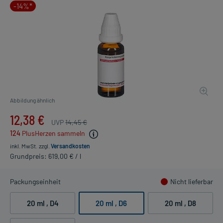
-14%*
Abbildung ähnlich
12,38 €
UVP
14,45 €
124
PlusHerzen sammeln
inkl. MwSt.
zzgl.
Versandkosten
Grundpreis: 619,00 € / l
Packungseinheit
Nicht lieferbar
20 ml
, D4
20 ml
, D6
20 ml
, D8