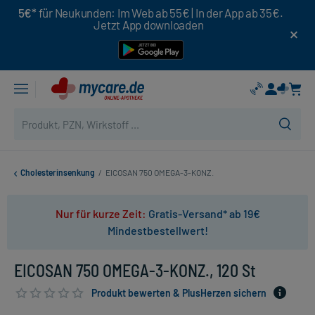
5€*
für Neukunden: Im Web ab 55€ | In der App ab 35€.
Jetzt App downloaden
Cholesterinsenkung
/
EICOSAN 750 OMEGA-3-KONZ.
Nur für kurze Zeit:
Gratis-Versand* ab 19€
Mindestbestellwert!
EICOSAN 750 OMEGA-3-KONZ., 120 St
Produkt bewerten & PlusHerzen sichern