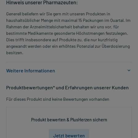
Hinweis unserer Pharmazeuten:
Generell beliefern wir Sie gern mit unseren Produkten in
haushaltsüblicher Menge mit maximal 15 Packungen im Quartal. Im
Rahmen der Arzneimittelsicherheit behalten wir uns vor, für
bestimmte Medikamente gesonderte Höchstmengen festzulegen.
Dies trifft insbesondere auf Produkte zu, die nur kurzfristig
angewandt werden oder ein erhöhtes Potenzial zur Überdosierung
besitzen.
Weitere Informationen
Anwendungsgebiete:
Produktbewertungen* und Erfahrungen unserer Kunden
- Erhöhte Fettkonzentration im Blut (vor allem Triglyceride)
Für dieses Produkt sind keine Bewertungen vorhanden
Dosierung und Anwendungshinweise:
Erwachsene
1-14 Kapseln
Produkt bewerten & PlusHerzen sichern
mehrmals täglich
vor der Mahlzeit
Jetzt bewerten