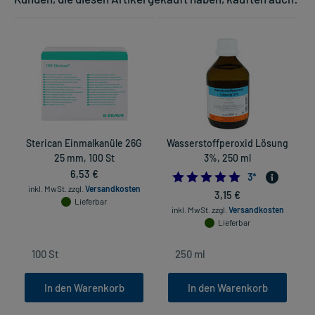
Sterican Einmalkanüle 26G
Wasserstoffperoxid Lösung
25 mm, 100 St
3%, 250 ml
6,53 €
5.0
3
*
inkl. MwSt.
zzgl.
Versandkosten
3,15 €
Lieferbar
inkl. MwSt.
zzgl.
Versandkosten
Lieferbar
In den Warenkorb
In den Warenkorb