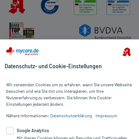
Datenschutz- und Cookie-Einstellungen
Wir verwenden Cookies um zu erfahren, wann Sie unsere Webseite
besuchen und wie Sie mit uns interagieren, um Ihre
Nutzererfahrung zu verbessern. Sie können Ihre Cookie-
Alle Preise gelten inkl. MwSt., ggf. zzgl. Versandkosten
Einstellungen jederzeit ändern.
Informationen auf dieser Website werden ausschließlich für
informative Zwecke zur Verfügung gestellt. Sie ersetzen keinesfalls
Nähere Informationen:
Datenschutzerklärung
Impressum
die Untersuchung und Behandlung durch einen Arzt. Bitte
beachten Sie, dass hierdurch weder Diagnosen gestellt noch
Google Analytics
Therapien eingeleitet werden können. | Diese Webseite benutzt
Mit diesen Cookies können wir Besuche und Trafficquellen
Google Analytics. Lesen Sie bitte dazu die wichtigen Hinweise in