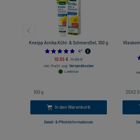
Kneipp Arnika Kühl- & SchmerzGel, 100 g
Vlieskom
5.0
4
*
10,55 €
11,99 €
inkl. MwSt.
zzgl.
Versandkosten
Lieferbar
in
In den Warenkorb
Detail- & Pflichtinformationen
De