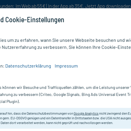
unden: Im Web ab 55€ | In der App ab 35€. Jetzt App downloade
d Cookie-Einstellungen
es um zu erfahren, wann Sie unsere Webseite besuchen und wie
e Nutzererfahrung zu verbessern. Sie können Ihre Cookie-Einste
nlösen
Rezeptur
Aktion %
en:
Datenschutzerklärung
Impressum
ter & Binden
/
Elastische Fixierbinde 6cm x 4m lose
s können wir Besuche und Trafficquellen zählen, um die Leistung unsere
Nur für kurze Zeit:
Gratis-Versand* ab 19€ Mindestbestellwert!
fahrung zu verbessern (Criteo, Google Signals, Bing Ads Universal Event 
ial Plugin).
4m lose, 1X20 St
arauf hin, dass die Datenschutzbestimmungen von
Google Analytics
nicht zwingend den E
Für Fixierverbände aller Art, bes
n gem. EU-DSGVO genügen und ein Datentransfer in Drittstaaten bzw. die USA nicht ausg
 Daten dort verarbeitet werden, kann nicht geprüft und nachvollzogen werden.
Körperteilen.