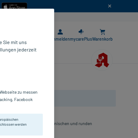
n
E-Rezept App
Anmelden
mycarePlus
Warenkorb
 Sie mit uns
llungen jederzeit
r Webseite zu messen
Tracking, Facebook
uropäischen
onders an Gelenken sowie an konischen und runden
eschlossen werden