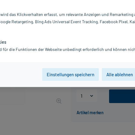
Darreichung:
B
Inhalt:
1X
 wird das Klickverhalten erfasst, um relevante Anzeigen und Remarketing
PZN:
0
Google Retargeting, Bing Ads Universal Event Tracking, Facebook Pixel, Ka
Hersteller:
Fi
4,91 €
50
PlusHerzen samm
kies
inkl. MwSt.
zzgl.
Versandkosten
d für die Funktionen der Webseite unbedingt erforderlich und können nich
Packungseinheit
Einstellungen speichern
Alle ablehnen
20 St
20 St