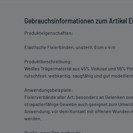
Gebrauchsinformationen zum Artikel El
Produkteigenschaften:
Elastische Fixierbinden, unsteril, 6 cm x 4 m
Produktbeschreibung:
Weißes Trägermaterial aus 45% Viskose und 55% Poly
rutschfest, webkantig, saugfähig und gut modellier
Anwendungsbeispiele:
Fixierverbände aller Art, besonders an Gelenken so
strapazierfähige Gewebe auch geeignet zum Umwick
Anwendung, vor dem Kontakt mit offenen Wunden muss
werden.
Quelle: www.fink-walter.de