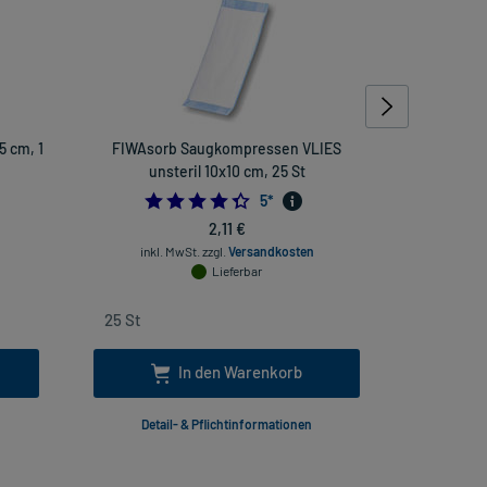
5 cm, 1
FIWAsorb Saugkompressen VLIES
Mullkompr
unsteril 10x10 cm, 25 St
4.4
5
*
2,11 €
inkl. MwSt.
zzgl.
Versandkosten
inkl
Lieferbar
In den Warenkorb
Detail- & Pflichtinformationen
Deta