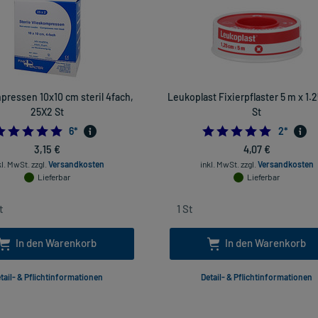
pressen 10x10 cm steril 4fach,
Leukoplast Fixierpflaster 5 m x 1.2
25X2 St
St
4.833333333333333
5.0
6
*
2
*
3,15 €
4,07 €
kl. MwSt.
zzgl.
Versandkosten
inkl. MwSt.
zzgl.
Versandkosten
Lieferbar
Lieferbar
In den Warenkorb
In den Warenkorb
tail- & Pflichtinformationen
Detail- & Pflichtinformationen