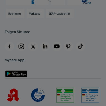
Karriere
Hilfsmittelbox
Engagement
Direktabrechnung PKV
Rechnung
Vorkasse
SEPA-Lastschrift
Partner
Apotheke vor Ort
Kundenbewertungen
Folgen Sie uns:
AGB
Impressum
Datenschutz
Cookie-Einstellungen
mycare App:
Rückgabe/Widerruf
Barrierefreiheitserklärung