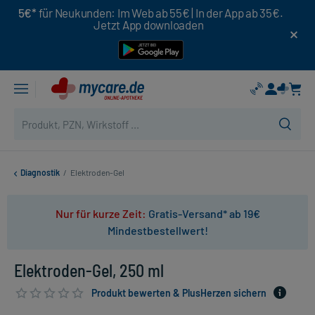
5€*
für Neukunden: Im Web ab 55€ | In der App ab 35€.
Jetzt App downloaden
Diagnostik
/
Elektroden-Gel
Nur für kurze Zeit:
Gratis-Versand* ab 19€
Mindestbestellwert!
Elektroden-Gel, 250 ml
Produkt bewerten & PlusHerzen sichern