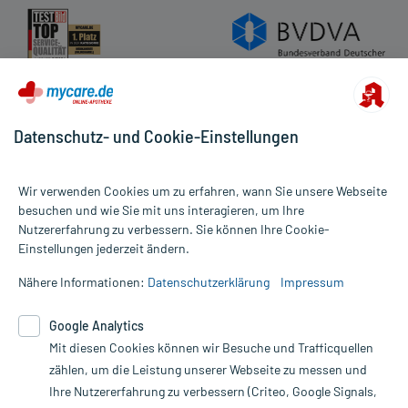
Datenschutz- und Cookie-Einstellungen
Wir verwenden Cookies um zu erfahren, wann Sie unsere Webseite
besuchen und wie Sie mit uns interagieren, um Ihre
Nutzererfahrung zu verbessern. Sie können Ihre Cookie-
Alle Preise gelten inkl. MwSt., ggf. zzgl. Versandkosten
Einstellungen jederzeit ändern.
Informationen auf dieser Website werden ausschließlich für
informative Zwecke zur Verfügung gestellt. Sie ersetzen keinesfalls
Nähere Informationen:
Datenschutzerklärung
Impressum
die Untersuchung und Behandlung durch einen Arzt. Bitte
beachten Sie, dass hierdurch weder Diagnosen gestellt noch
Google Analytics
Therapien eingeleitet werden können. | Diese Webseite benutzt
Mit diesen Cookies können wir Besuche und Trafficquellen
Google Analytics. Lesen Sie bitte dazu die wichtigen Hinweise in
unserer Datenschutzerklärung. Für den Widerruf einer Bestellung
zählen, um die Leistung unserer Webseite zu messen und
nutzen Sie das Formular:
Ihre Nutzererfahrung zu verbessern (Criteo, Google Signals,