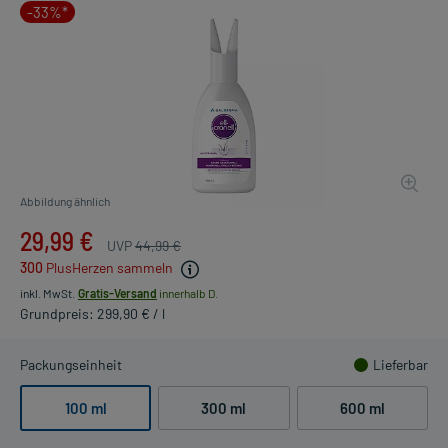
-33%*
Abbildung ähnlich
29,99 €
UVP
44,99 €
300
PlusHerzen sammeln
inkl. MwSt.
Gratis-Versand
innerhalb D.
Grundpreis: 299,90 € / l
Packungseinheit
Lieferbar
100 ml
300 ml
600 ml