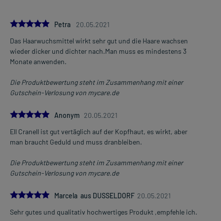
Die Gesamtdosis sollte nicht ohne Rücksprache mit einem Arzt
oder Apotheker überschritten werden.
5.0
Petra
20.05.2021
Das Haarwuchsmittel wirkt sehr gut und die Haare wachsen
Art der Anwendung?
Mehr anzeigen
wieder dicker und dichter nach.Man muss es mindestens 3
Tropfen Sie das Arzneimittel auf die Kopfhaut auf. Führen Sie dazu
Monate anwenden.
den Applikator etwa 1 Minute lang gleichmäßig in
Streichbewegungen auf der Kopfhaut entlang.
Die Produktbewertung steht im Zusammenhang mit einer
Gutschein-Verlosung von mycare.de
Dauer der Anwendung?
Ohne ärztlichen Rat sollten Sie das Arzneimittel nicht länger als 1
5.0
Jahr anwenden.
Anonym
20.05.2021
Ell Cranell ist gut vertäglich auf der Kopfhaut, es wirkt, aber
Überdosierung?
man braucht Geduld und muss dranbleiben.
Wird das Arzneimittel wie beschrieben angewendet, sind keine
Überdosierungserscheinungen bekannt. Im Zweifelsfall wenden
Die Produktbewertung steht im Zusammenhang mit einer
Sie sich an Ihren Arzt.
Gutschein-Verlosung von mycare.de
Generell gilt: Achten Sie vor allem bei Säuglingen, Kleinkindern und
5.0
Marcela aus DUSSELDORF
20.05.2021
älteren Menschen auf eine gewissenhafte Dosierung. Im
Zweifelsfalle fragen Sie Ihren Arzt oder Apotheker nach etwaigen
Sehr gutes und qualitativ hochwertiges Produkt ,empfehle ich.
Auswirkungen oder Vorsichtsmaßnahmen.