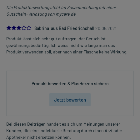
Die Produktbewertung steht im Zusammenhang mit einer
Eine vom Arzt verordnete Dosierung kann von den Angaben der
Gutschein-Verlosung von mycare.de
Packungsbeilage abweichen. Da der Arzt sie individuell abstimmt,
sollten Sie das Arzneimittel daher nach seinen Anweisungen
3.0
Sabrina aus Bad Friedrichshall
20.05.2021
anwenden.
Produkt lässt sich sehr gut auftragen, der Geruch ist
gewöhnungsbedürftig. Ich weiss nicht wie lange man das
Gegenanzeigen:
Produkt verwenden soll, aber nach einer Flasche keine Wirkung.
Was spricht gegen eine Anwendung?
- Überempfindlichkeit gegen die Inhaltsstoffe
Welche Altersgruppe ist zu beachten?
Produkt bewerten & PlusHerzen sichern
- Kinder und Jugendliche unter 18 Jahren: Das Arzneimittel darf
nicht angewendet werden.
Jetzt bewerten
Was ist mit Schwangerschaft und Stillzeit?
- Schwangerschaft: Das Arzneimittel sollte nach derzeitigen
Erkenntnissen nicht angewendet werden.
Bei diesen Beiträgen handelt es sich um Meinungen unserer
- Stillzeit: Von einer Anwendung wird nach derzeitigen
Kunden, die eine individuelle Beratung durch einen Arzt oder
Erkenntnissen abgeraten. Eventuell ist ein Abstillen in Erwägung
Apotheker nicht ersetzen können.