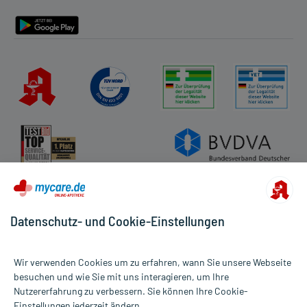
Barrierefreiheitserklärung
Datenschutz- und Cookie-Einstellungen
Wir verwenden Cookies um zu erfahren, wann Sie unsere Webseite
besuchen und wie Sie mit uns interagieren, um Ihre
Nutzererfahrung zu verbessern. Sie können Ihre Cookie-
Alle Preise gelten inkl. MwSt., ggf. zzgl. Versandkosten
Einstellungen jederzeit ändern.