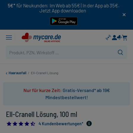
5€*
für Neukunden: Im Web ab 55€ | In der App ab 35€.
Jetzt App downloaden
Haarausfall
/
Ell-Cranell Lösung
Nur für kurze Zeit:
Gratis-Versand* ab 19€
Mindestbestellwert!
Ell-Cranell Lösung, 100 ml
4.5
4 Kundenbewertungen*