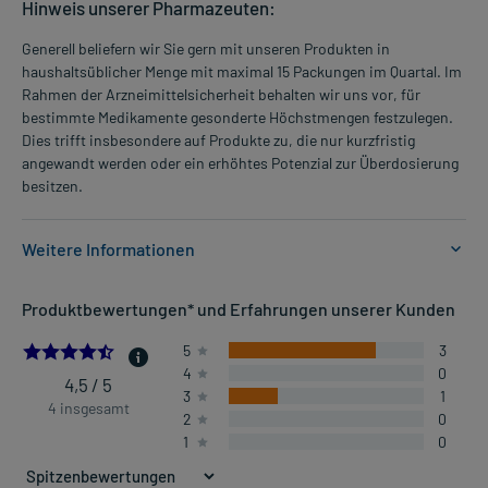
Hinweis unserer Pharmazeuten:
Generell beliefern wir Sie gern mit unseren Produkten in
haushaltsüblicher Menge mit maximal 15 Packungen im Quartal. Im
Rahmen der Arzneimittelsicherheit behalten wir uns vor, für
bestimmte Medikamente gesonderte Höchstmengen festzulegen.
Dies trifft insbesondere auf Produkte zu, die nur kurzfristig
angewandt werden oder ein erhöhtes Potenzial zur Überdosierung
besitzen.
Weitere Informationen
Anwendungsgebiete:
Produktbewertungen* und Erfahrungen unserer Kunden
- Anlagebedingter Haarausfall bei Mann und Frau
4.5
5
3
4
0
Dosierung und Anwendungshinweise:
4,5 / 5
3
1
Erwachsene
4 insgesamt
2
0
3 ml
1
0
1-mal täglich
unabhängig von der Tageszeit