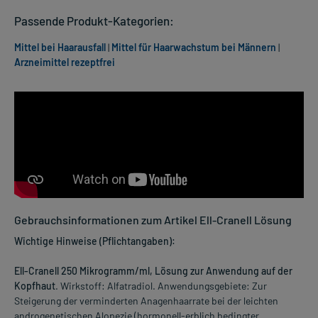
Passende Produkt-Kategorien:
Mittel bei Haarausfall
|
Mittel für Haarwachstum bei Männern
|
Arzneimittel rezeptfrei
Gebrauchsinformationen zum Artikel Ell-Cranell Lösung
Wichtige Hinweise (Pflichtangaben):
Ell-Cranell 250 Mikrogramm/ml, Lösung zur Anwendung auf der
Kopfhaut
. Wirkstoff: Alfatradiol. Anwendungsgebiete: Zur
Steigerung der verminderten Anagenhaarrate bei der leichten
androgenetischen Alopezie (hormonell-erblich bedingter