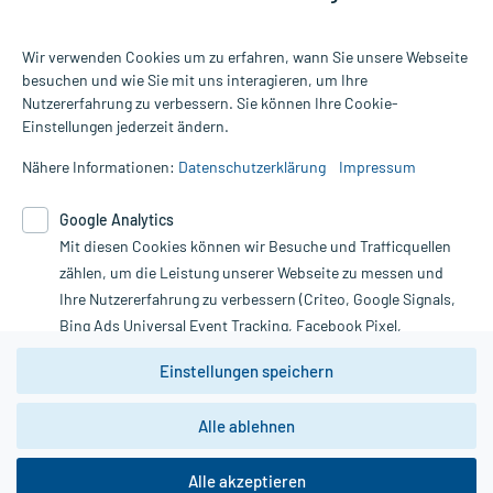
Wir verwenden Cookies um zu erfahren, wann Sie unsere Webseite
besuchen und wie Sie mit uns interagieren, um Ihre
Nutzererfahrung zu verbessern. Sie können Ihre Cookie-
Alle Preise gelten inkl. MwSt., ggf. zzgl. Versandkosten
Einstellungen jederzeit ändern.
Informationen auf dieser Website werden ausschließlich für
informative Zwecke zur Verfügung gestellt. Sie ersetzen keinesfalls
Nähere Informationen:
Datenschutzerklärung
Impressum
die Untersuchung und Behandlung durch einen Arzt. Bitte
beachten Sie, dass hierdurch weder Diagnosen gestellt noch
Google Analytics
Therapien eingeleitet werden können. | Diese Webseite benutzt
Mit diesen Cookies können wir Besuche und Trafficquellen
Google Analytics. Lesen Sie bitte dazu die wichtigen Hinweise in
unserer Datenschutzerklärung. Für den Widerruf einer Bestellung
zählen, um die Leistung unserer Webseite zu messen und
nutzen Sie das Formular:
Ihre Nutzererfahrung zu verbessern (Criteo, Google Signals,
Bing Ads Universal Event Tracking, Facebook Pixel,
Vertrag widerrufen
Youtube-Social Plugin).
Einstellungen speichern
Wir weisen darauf hin, dass die
Datenschutzbestimmungen von
Google Analytics
nicht
Alle ablehnen
*Hinweise zu unseren Aktionen und Bewertungen
zwingend den Europäischen Anforderungen gem. EU-
DSGVO genügen und ein Datentransfer in Drittstaaten bzw.
die USA nicht ausgeschlossen werden kann. Wie die
Alle akzeptieren
Daten dort verarbeitet werden, kann nicht geprüft und