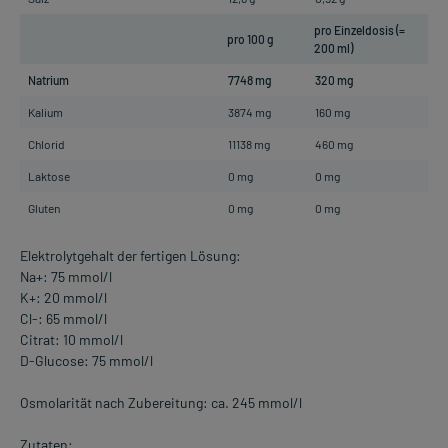
pro Einzeldosis (=
pro 100 g
200 ml)
Natrium
7748 mg
320 mg
Kalium
3874 mg
160 mg
Chlorid
11138 mg
460 mg
Laktose
0 mg
0 mg
Gluten
0 mg
0 mg
Elektrolytgehalt der fertigen Lösung:
Na+: 75 mmol/l
K+: 20 mmol/l
Cl-: 65 mmol/l
Citrat: 10 mmol/l
D-Glucose: 75 mmol/l
Osmolarität nach Zubereitung: ca. 245 mmol/l
Zutaten: