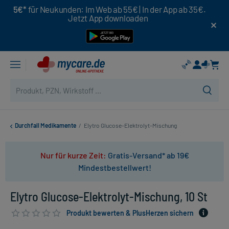
5€*
für Neukunden: Im Web ab 55€ | In der App ab 35€.
Jetzt App downloaden
Durchfall Medikamente
/
Elytro Glucose-Elektrolyt-Mischung
Nur für kurze Zeit:
Gratis-Versand* ab 19€
Mindestbestellwert!
Elytro Glucose-Elektrolyt-Mischung, 10 St
Produkt bewerten & PlusHerzen sichern