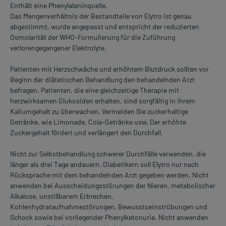
Enthält eine Phenylalaninquelle.
Das Mengenverhältnis der Bestandteile von Elytro ist genau
abgestimmt, wurde angepasst und entspricht der reduzierten
Osmolarität der WHO-Formulierung für die Zuführung
verlorengegangener Elektrolyte.
Patienten mit Herzschwäche und erhöhtem Blutdruck sollten vor
Beginn der diätetischen Behandlung den behandelnden Arzt
befragen. Patienten, die eine gleichzeitige Therapie mit
herzwirksamen Glukosiden erhalten, sind sorgfältig in ihrem
Kaliumgehalt zu überwachen. Vermeiden Sie zuckerhaltige
Getränke, wie Limonade, Cola-Getränke usw. Der erhöhte
Zuckergehalt fördert und verlängert den Durchfall.
Nicht zur Selbstbehandlung schwerer Durchfälle verwenden, die
länger als drei Tage andauern. Diabetikern soll Elytro nur nach
Rücksprache mit dem behandelnden Arzt gegeben werden. Nicht
anwenden bei Ausscheidungsstörungen der Nieren, metabolischer
Alkalose, unstillbarem Erbrechen,
Kohlenhydrataufnahmestörungen, Bewusstseinstrübungen und
Schock sowie bei vorliegender Phenylketonurie. Nicht anwenden