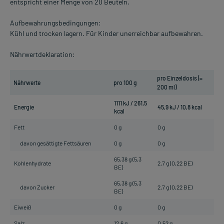
entspricht einer Menge von 20 Beuteln.
Aufbewahrungsbedingungen:
Kühl und trocken lagern. Für Kinder unerreichbar aufbewahren.
Nährwertdeklaration:
pro Einzeldosis (=
Nährwerte
pro 100 g
200 ml)
1111 kJ / 261,5
Energie
45,9 kJ / 10,8 kcal
kcal
Fett
0 g
0 g
davon gesättigte Fettsäuren
0 g
0 g
65,38 g (5,3
Kohlenhydrate
2,7 g (0,22 BE)
BE)
65,38 g (5,3
davon Zucker
2,7 g (0,22 BE)
BE)
Eiweiß
0 g
0 g
Salz
12,6 g
0,52 g