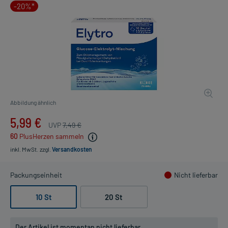
-20%*
Abbildung ähnlich
5,99 €
UVP
7,49 €
60
PlusHerzen sammeln
inkl. MwSt.
zzgl.
Versandkosten
Packungseinheit
Nicht lieferbar
10 St
20 St
Der Artikel ist momentan nicht lieferbar.