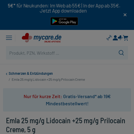
5€*
für Neukunden: Im Web ab 55€ | In der App ab 35€.
Jetzt App downloaden
Schmerzen & Entzündungen
/
Emla 25 mg/g Lidocain +25 mg/g Prilocain Creme
Nur für kurze Zeit:
Gratis-Versand* ab 19€
Mindestbestellwert!
Emla 25 mg/g Lidocain +25 mg/g Prilocain
Creme, 5 g