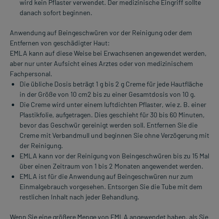
wird kein Pflaster verwendet. Der medizinische Eingriff sollte
danach sofort beginnen.
Anwendung auf Beingeschwüren vor der Reinigung oder dem
Entfernen von geschädigter Haut:
EMLA kann auf diese Weise bei Erwachsenen angewendet werden,
aber nur unter Aufsicht eines Arztes oder von medizinischem
Fachpersonal.
Die übliche Dosis beträgt 1 g bis 2 g Creme für jede Hautfläche
in der Größe von 10 cm2 bis zu einer Gesamtdosis von 10 g.
Die Creme wird unter einem luftdichten Pflaster, wie z. B. einer
Plastikfolie, aufgetragen. Dies geschieht für 30 bis 60 Minuten,
bevor das Geschwür gereinigt werden soll. Entfernen Sie die
Creme mit Verbandmull und beginnen Sie ohne Verzögerung mit
der Reinigung.
EMLA kann vor der Reinigung von Beingeschwüren bis zu 15 Mal
über einen Zeitraum von 1 bis 2 Monaten angewendet werden.
EMLA ist für die Anwendung auf Beingeschwüren nur zum
Einmalgebrauch vorgesehen. Entsorgen Sie die Tube mit dem
restlichen Inhalt nach jeder Behandlung.
Wenn Sie eine größere Menge von EMLA angewendet haben, als Sie