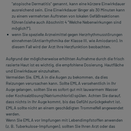
"atopische Dermatitis" genannt, kann eine kürzere Einwirkdauer
ausreichend sein. Eine Einwirkdauer länger als 30 Minuten kann
zu einem vermehrten Auftreten von lokalen Gefäßreaktionen
führen (siehe auch Abschnitt 4 "Welche Nebenwirkungen sind
möglich?").
wenn Sie spezielle Arzneimittel gegen Herzrhythmusstörungen
einnehmen (Antiarrhythmika der Klasse III, wie Amiodaron). In
diesem Fall wird der Arzt Ihre Herzfunktion beobachten.
Aufgrund der möglicherweise erhöhten Aufnahme durch die frisch
rasierte Haut ist es wichtig, die empfohlene Dosierung, Hautfläche
und Einwirkdauer einzuhalten.
Vermeiden Sie, EMLA in die Augen zu bekommen, da dies
Reizungen verursachen kann. Sollte EMLA versehentlich in Ihr
Auge gelangen, sollten Sie es sofort gut mit lauwarmem Wasser
oder Kochsalzlösung (Natriumchlorid) spülen. Achten Sie darauf,
dass nichts in Ihr Auge kommt, bis das Gefühl zurückgekehrt ist.
EMLA sollte nicht an einem geschädigten Trommelfell angewendet
werden.
Wenn Sie EMLA vor Impfungen mit Lebendimpfstoffen anwenden
(z. B. Tuberkulose-Impfungen), sollten Sie Ihren Arzt oder das