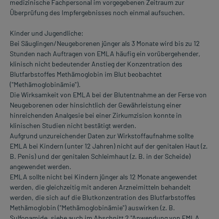
medizinische Fachpersonal im vorgegebenen Zeitraum zur
Überprüfung des Impfergebnisses noch einmal aufsuchen.
Kinder und Jugendliche:
Bei Säuglingen/Neugeborenen jünger als 3 Monate wird bis zu 12
Stunden nach Auftragen von EMLA häufig ein vorübergehender,
klinisch nicht bedeutender Anstieg der Konzentration des
Blutfarbstoffes Methämoglobin im Blut beobachtet
("Methämoglobinämie").
Die Wirksamkeit von EMLA bei der Blutentnahme an der Ferse von
Neugeborenen oder hinsichtlich der Gewährleistung einer
hinreichenden Analgesie bei einer Zirkumzision konnte in
klinischen Studien nicht bestätigt werden.
Aufgrund unzureichender Daten zur Wirkstoffaufnahme sollte
EMLA bei Kindern (unter 12 Jahren) nicht auf der genitalen Haut (z.
B. Penis) und der genitalen Schleimhaut (z. B. in der Scheide)
angewendet werden.
EMLA sollte nicht bei Kindern jünger als 12 Monate angewendet
werden, die gleichzeitig mit anderen Arzneimitteln behandelt
werden, die sich auf die Blutkonzentration des Blutfarbstoffes
Methämoglobin ("Methämoglobinämie") auswirken (z. B.
Sulfonamide, siehe auch im Abschnitt 2 "Anwendung von EMLA