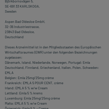
Björkbornsvägen 5,
SE-691 33 KARLSKOGA,
Sweden
Aspen Bad Oldesloe GmbH,
32-36 Industriestrasse,
23843 Bad Oldesloe,
Deutschland
Dieses Arzneimittel ist in den Mitgliedsstaaten des Europäischen
Wirtschaftsraumes (EWR) unter den folgenden Bezeichnungen
zugelassen:
Dänemark, Island, Niederlande, Norwegen, Portugal: Emla
Deutschland, Finnland, Griechenland, Italien, Polen, Schweden:
EMLA
Belgien: Emla 25mg/25mg crème
Frankreich: EMLA 5 POUR CENT, crème
Irland: EMLA 5 % w/w Cream
Lettland: Emla 5 % krems
Luxemburg: Emla 25mg/25mg crème
Malta: EMLA 5 % w/w Cream
Österreich: Emla 5 % - Creme