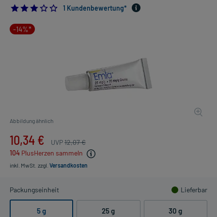
3.0
1 Kundenbewertung*
-14%*
Abbildung ähnlich
10,34 €
UVP
12,07 €
104
PlusHerzen sammeln
inkl. MwSt.
zzgl.
Versandkosten
Packungseinheit
Lieferbar
5 g
25 g
30 g