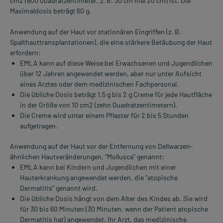
cm2 (600 Quadratzentimeter, z. B. 30 cm mal 20 cm) ist. Die
Maximaldosis beträgt 60 g.
Anwendung auf der Haut vor stationären Eingriffen (z. B.
Spalthauttransplantationen), die eine stärkere Betäubung der Haut
erfordern:
EMLA kann auf diese Weise bei Erwachsenen und Jugendlichen
über 12 Jahren angewendet werden, aber nur unter Aufsicht
eines Arztes oder dem medizinischen Fachpersonal.
Die übliche Dosis beträgt 1,5 g bis 2 g Creme für jede Hautfläche
in der Größe von 10 cm2 (zehn Quadratzentimetern).
Die Creme wird unter einem Pflaster für 2 bis 5 Stunden
aufgetragen.
Anwendung auf der Haut vor der Entfernung von Dellwarzen-
ähnlichen Hautveränderungen, "Mollusca" genannt:
EMLA kann bei Kindern und Jugendlichen mit einer
Hauterkrankung angewendet werden, die "atopische
Dermatitis" genannt wird.
Die übliche Dosis hängt von dem Alter des Kindes ab. Sie wird
für 30 bis 60 Minuten (30 Minuten, wenn der Patient atopische
Dermatitis hat) angewendet. Ihr Arzt, das medizinische