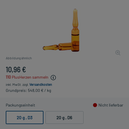
Abbildung ähnlich
10,96 €
110
PlusHerzen sammeln
inkl. MwSt.
zzgl.
Versandkosten
Grundpreis: 548,00 € / kg
Packungseinheit
Nicht lieferbar
20 g
, D3
20 g
, D6