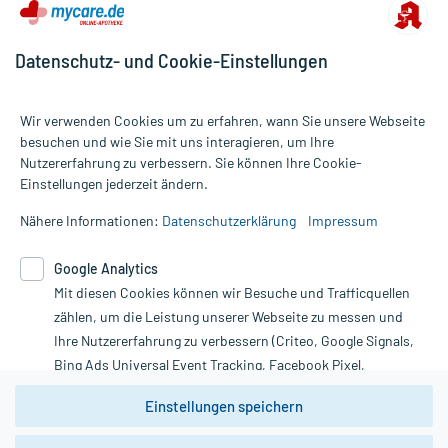
Datenschutz- und Cookie-Einstellungen
Wir verwenden Cookies um zu erfahren, wann Sie unsere Webseite
besuchen und wie Sie mit uns interagieren, um Ihre
Nutzererfahrung zu verbessern. Sie können Ihre Cookie-
Alle Preise gelten inkl. MwSt., ggf. zzgl. Versandkosten
Einstellungen jederzeit ändern.
Informationen auf dieser Website werden ausschließlich für
informative Zwecke zur Verfügung gestellt. Sie ersetzen keinesfalls
Nähere Informationen:
Datenschutzerklärung
Impressum
die Untersuchung und Behandlung durch einen Arzt. Bitte
beachten Sie, dass hierdurch weder Diagnosen gestellt noch
Google Analytics
Therapien eingeleitet werden können. | Diese Webseite benutzt
Mit diesen Cookies können wir Besuche und Trafficquellen
Google Analytics. Lesen Sie bitte dazu die wichtigen Hinweise in
unserer Datenschutzerklärung. Für den Widerruf einer Bestellung
zählen, um die Leistung unserer Webseite zu messen und
nutzen Sie das Formular:
Ihre Nutzererfahrung zu verbessern (Criteo, Google Signals,
Bing Ads Universal Event Tracking, Facebook Pixel,
Vertrag widerrufen
Youtube-Social Plugin).
Einstellungen speichern
Wir weisen darauf hin, dass die
Datenschutzbestimmungen von
Google Analytics
nicht