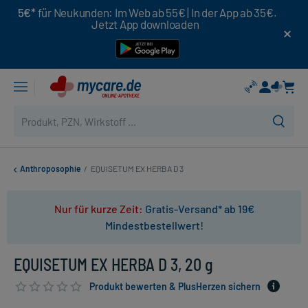
5€*
für Neukunden: Im Web ab 55€ | In der App ab 35€.
Jetzt App downloaden
Anthroposophie
/
EQUISETUM EX HERBA D 3
Nur für kurze Zeit:
Gratis-Versand* ab 19€
Mindestbestellwert!
EQUISETUM EX HERBA D 3, 20 g
Produkt bewerten & PlusHerzen sichern