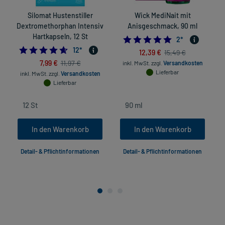
Silomat Hustenstiller
Wick MediNait mit
Dextromethorphan Intensiv
Anisgeschmack, 90 ml
Hartkapseln, 12 St
5.0
2
*
4.583333333333333
12
*
12,39 €
15,49 €
7,99 €
11,97 €
inkl. MwSt.
zzgl.
Versandkosten
Lieferbar
inkl. MwSt.
zzgl.
Versandkosten
Lieferbar
In den Warenkorb
In den Warenkorb
Detail- & Pflichtinformationen
Detail- & Pflichtinformationen