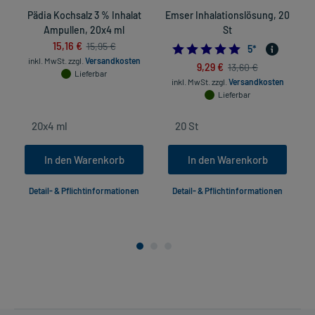
Pädia Kochsalz 3 % Inhalat
Emser Inhalationslösung, 20
Ampullen, 20x4 ml
St
15,16 €
15,95 €
5.0
5
*
inkl. MwSt.
zzgl.
Versandkosten
9,29 €
13,60 €
Lieferbar
inkl. MwSt.
zzgl.
Versandkosten
Lieferbar
In den Warenkorb
In den Warenkorb
Detail- & Pflichtinformationen
Detail- & Pflichtinformationen