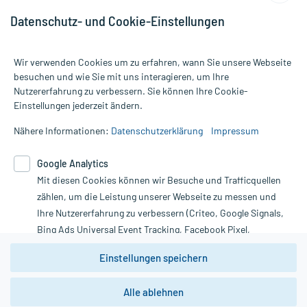
Datenschutz- und Cookie-Einstellungen
Wir verwenden Cookies um zu erfahren, wann Sie unsere Webseite
besuchen und wie Sie mit uns interagieren, um Ihre
Nutzererfahrung zu verbessern. Sie können Ihre Cookie-
Alle Preise gelten inkl. MwSt., ggf. zzgl. Versandkosten
Einstellungen jederzeit ändern.
Informationen auf dieser Website werden ausschließlich für
informative Zwecke zur Verfügung gestellt. Sie ersetzen keinesfalls
Nähere Informationen:
Datenschutzerklärung
Impressum
die Untersuchung und Behandlung durch einen Arzt. Bitte
beachten Sie, dass hierdurch weder Diagnosen gestellt noch
Google Analytics
Therapien eingeleitet werden können. | Diese Webseite benutzt
Mit diesen Cookies können wir Besuche und Trafficquellen
Google Analytics. Lesen Sie bitte dazu die wichtigen Hinweise in
unserer Datenschutzerklärung. Für den Widerruf einer Bestellung
zählen, um die Leistung unserer Webseite zu messen und
nutzen Sie das Formular:
Ihre Nutzererfahrung zu verbessern (Criteo, Google Signals,
Bing Ads Universal Event Tracking, Facebook Pixel,
Vertrag widerrufen
Youtube-Social Plugin).
Einstellungen speichern
Wir weisen darauf hin, dass die
Datenschutzbestimmungen von
Google Analytics
nicht
Alle ablehnen
*Hinweise zu unseren Aktionen und Bewertungen
zwingend den Europäischen Anforderungen gem. EU-
DSGVO genügen und ein Datentransfer in Drittstaaten bzw.