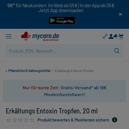
5€*
für Neukunden: Im Web ab 55€ | In der App ab 35€.
Jetzt App downloaden
Pflanzliche Erkältungsmittel
/
Erkältungs Entoxin Tropfen
Nur für kurze Zeit:
Gratis-Versand* ab 19€
Mindestbestellwert!
Erkältungs Entoxin Tropfen, 20 ml
Produkt bewerten & PlusHerzen sichern